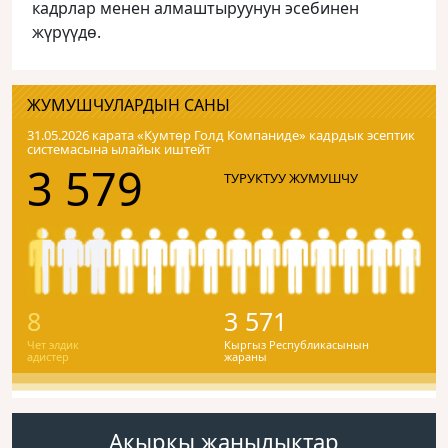
кадрлар менен алмаштыруунун эсебинен
жүрүүдө.
ЖУМУШЧУЛАРДЫН САНЫ
31.05.2026 карата «Кумтɵр Голд Компаниде» кадрдык эсептик
системасына ылайык иштейт
3 579
ТУРУКТУУ ЖУМУШЧУ
8
3 571
Чет элдик
Кыргыз Республикасынын
адистер
жараны
Акыркы жаңылыктар