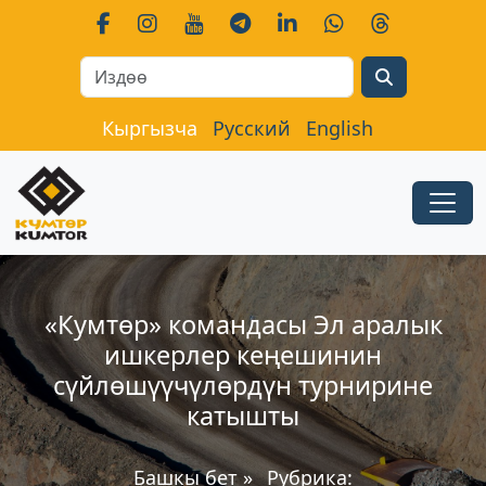
Search
Кыргызча
Русский
English
«Кумтөр» командасы Эл аралык
ишкерлер кеңешинин
сүйлөшүүчүлөрдүн турнирине
катышты
Башкы бет
»
Рубрика: