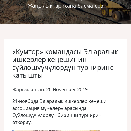
Жаңылыктар жана басма-сөз
«Кумтөр» командасы Эл аралык
ишкерлер кеңешинин
сүйлөшүүчүлөрдүн турнирине
катышты
Жарыяланган: 26 November 2019
21-ноябрда Эл аралык ишкерлер кеңеши
ассоциация мүчөлөрү арасында
Сүйлөшүүчүлөрдүн биринчи турнирин
өткөрдү.