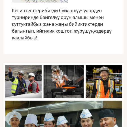
Кесиптештерибизди Сүйлөшүүчүлөрдүн
турниринде байгелүү орун алышы менен
куттуктайбыз жана жаңы бийиктиктерди
багынтып, ийгилик коштоп жүрүшүңүздөрдү
каалайбыз!