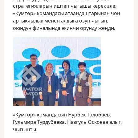
стратегияларын иштеп чыгышы керек эле.
«Кумтөр» командасы атаандаштарынан чоң
артыкчылык менен алдыга озуп чыгып,
оюндун финалында экинчи орунду жеңди.
«Кумтөр» командасын Нурбек Толобаев,
Гульмира Турдубаева, Назгуль Оскоева алып
чыгышты.