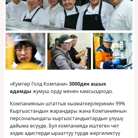
«Кумтөр Голд Компани»
3000ден ашык
адамды
жумуш орду менен камсыздоодо.
Компаниянын штаттык кызматкерлеринин 99%
Кыргызстандын жарандары жана Компаниянын
персоналындагы кыргызстандыктардын үлүшү
дайыма өсүүдө. Бул компанияда иштеген чет
элдик адистерди ырааттуу түрдө жергиликтүү