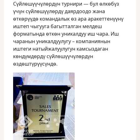
Сүйлөшүүчүлөрдүн турнири — бул өлкөбүз
үчүн сүйлөшүүлөрдү даярдоодо жана
өткөрүүдө командалык өз ара аракеттенүүнү
иштеп чыгууга багытталган мелдеш
форматында өткөн уникалдуу иш чара. Иш
чаранын уникалдуулугу – компаниянын
иштеги натыйжалуулугун камсыздаган
көндүмдөрдү сүйлөшүүчүлөрдүн
өздөштүрүүсүндө.