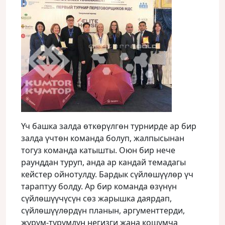
Үч башка залда өткөрүлгөн турнирде ар бир
залда үчтөн команда болуп, жалпысынан
тогуз команда катышты. Оюн бир нече
раунддан туруп, анда ар кандай темадагы
кейстер ойнотулду. Бардык сүйлөшүүлөр үч
тараптуу болду. Ар бир команда өзүнүн
сүйлөшүүчүсүн сөз жарышка даярдап,
сүйлөшүүлөрдүн планын, аргументтерди,
жүрүм-турумдун негизги жана кошумча