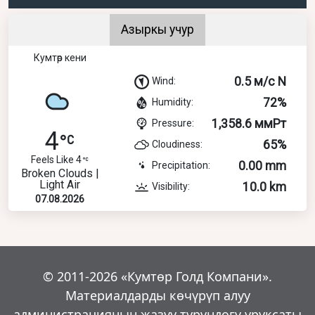
Азыркы учур
Кумтөр кени
0.5 м/с N
Wind:
72%
Humidity:
1,358.6 ммРт
Pressure:
4
65%
Cloudiness:
Feels Like 4
0.00 mm
Precipitation:
Broken Clouds |
Light Air
10.0 km
Visibility:
07.08.2026
© 2011-2026 «Кумтөр Голд Компани».
Материалдарды көчүрүп алуу
администрациянын жазуу турүндөгү уруксаты