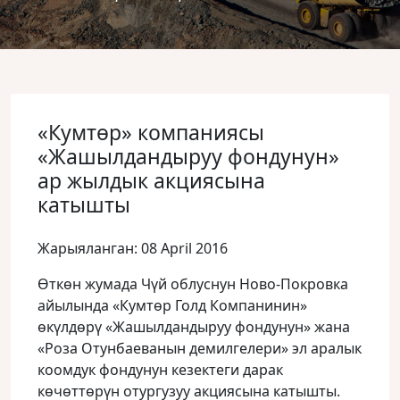
«Кумтɵр» компаниясы
«Жашылдандыруу фондунун»
ар жылдык акциясына
катышты
Жарыяланган: 08 April 2016
Өткɵн жумада Чүй облуснун Ново-Покровка
айылында «Кумтɵр Голд Компанинин»
ɵкүлдɵрү «Жашылдандыруу фондунун» жана
«Роза Отунбаеванын демилгелери» эл аралык
коомдук фондунун кезектеги дарак
кɵчɵттɵрүн отургузуу акциясына катышты.