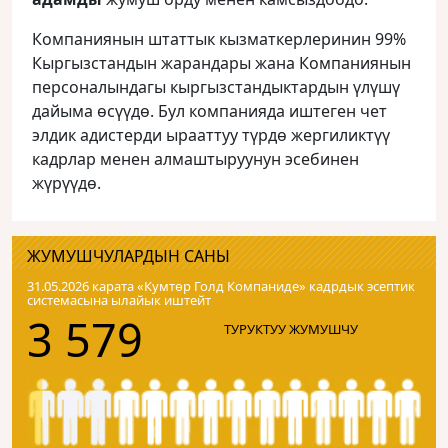
Компаниянын штаттык кызматкерлеринин 99%
Кыргызстандын жарандары жана Компаниянын
персоналындагы кыргызстандыктардын үлүшү
дайыма өсүүдө. Бул компанияда иштеген чет
элдик адистерди ырааттуу түрдө жергиликтүү
кадрлар менен алмаштыруунун эсебинен
жүрүүдө.
ЖУМУШЧУЛАРДЫН САНЫ
31.05.2026 карата «Кумтɵр Голд Компаниде» кадрдык эсептик
системасына ылайык иштейт
3 579
ТУРУКТУУ ЖУМУШЧУ