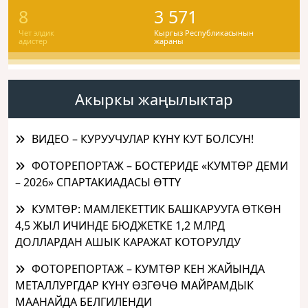
8
3 571
Чет элдик
Кыргыз Республикасынын
адистер
жараны
Акыркы жаңылыктар
ВИДЕО – КУРУУЧУЛАР КҮНҮ КУТ БОЛСУН!
ФОТОРЕПОРТАЖ – БОСТЕРИДЕ «КУМТӨР ДЕМИ
– 2026» СПАРТАКИАДАСЫ ӨТТҮ
КУМТӨР: МАМЛЕКЕТТИК БАШКАРУУГА ӨТКӨН
4,5 ЖЫЛ ИЧИНДЕ БЮДЖЕТКЕ 1,2 МЛРД
ДОЛЛАРДАН АШЫК КАРАЖАТ КОТОРУЛДУ
ФОТОРЕПОРТАЖ – КУМТӨР КЕН ЖАЙЫНДА
МЕТАЛЛУРГДАР КҮНҮ ӨЗГӨЧӨ МАЙРАМДЫК
МААНАЙДА БЕЛГИЛЕНДИ