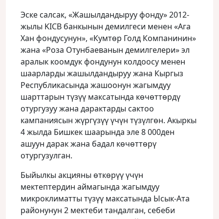
Эске салсак, «Жашылдандыруу фонду» 2012-
жылы KICB банкынын демилгеси менен «Ага
Хан фондусунун», «Кумтɵр Голд Компанинин»
жана «Роза Отунбаеванын демилгелери» эл
аралык коомдук фондунун колдоосу менен
шаарларды жашылдандыруу жана Кыргыз
Республикасында жашоонун жагымдуу
шарттарын түзүү максатында кɵчɵттɵрдү
отургузуу жана дарактарды сактоо
кампаниясын жүргүзүү үчүн түзүлгɵн. Акыркы
4 жылда Бишкек шаарында эле 8 000ден
ашуун дарак жана бадал кɵчɵттɵрү
отургузулган.
Быйылкы акцияны ɵткɵрүү үчүн
мектептердин аймагында жагымдуу
микроклиматты түзүү максатында Ысык-Ата
районунун 2 мектеби тандалган, себеби