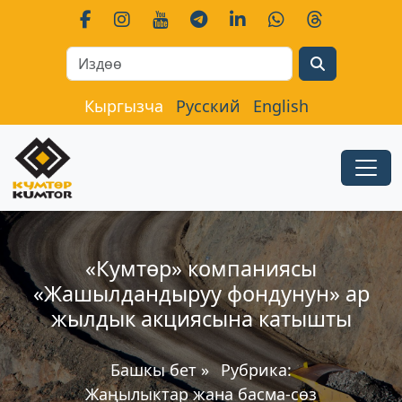
Search
Кыргызча
Русский
English
«Кумтɵр» компаниясы
«Жашылдандыруу фондунун» ар
жылдык акциясына катышты
Башкы бет
»
Рубрика:
Жаңылыктар жана басма-сөз