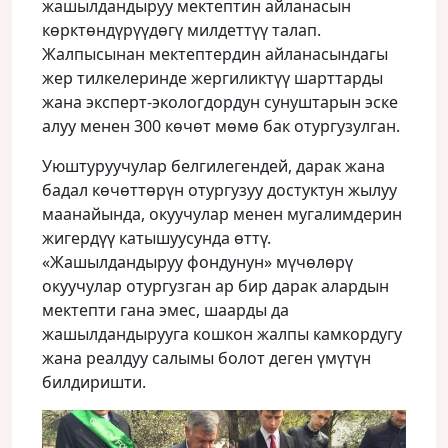
жашылдандыруу мектептин айланасын
кɵрктɵндүрүүдөгү милдеттүү талап.
Жалпысынан мектептердин айланасындагы
жер тилкелеринде жергиликтүү шарттарды
жана эксперт-экологдордун сунуштарын эске
алуу менен 300 кɵчɵт мɵмɵ бак отургузулган.
Уюштуруучулар белгилегендей, дарак жана
бадал кɵчɵттɵрүн отургузуу достуктун жылуу
маанайында, окуучулар менен мугалимдерин
жигердүү катышуусунда ɵттү.
«Жашылдандыруу фондунун» мүчɵлɵрү
окуучулар отургузган ар бир дарак алардын
мектепти гана эмес, шаарды да
жашылдандырууга кошкон жалпы камкордугу
жана реалдуу салымы болот деген үмүтүн
билдиришти.