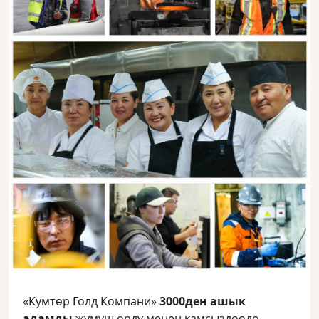
«Кумтөр Голд Компани»
3000ден ашык
адамды
жумуш орду менен камсыздоодо.