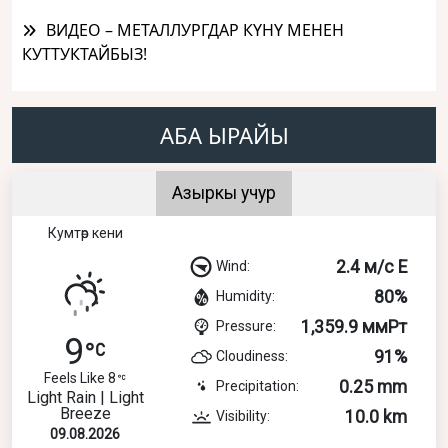
ВИДЕО – МЕТАЛЛУРГДАР КҮНҮ МЕНЕН
КУТТУКТАЙБЫЗ!
АБА ЫРАЙЫ
Азыркы учур
Кумтөр кени
2.4 м/с E
Wind:
80%
Humidity:
1,359.9 ммРт
Pressure:
9
91%
Cloudiness:
Feels Like 8
0.25 mm
Precipitation:
Light Rain | Light
Breeze
10.0 km
Visibility:
09.08.2026