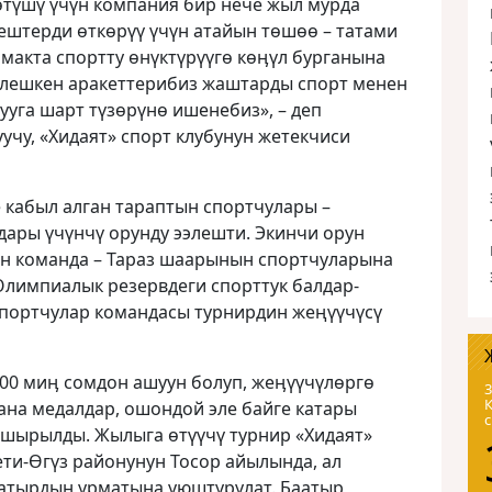
ɵтүшү үчүн компания бир нече жыл мурда
штерди ɵткɵрүү үчүн атайын төшөө – татами
макта спортту ɵнүктүрүүгɵ кɵӊүл бурганына
лешкен аракеттерибиз жаштарды спорт менен
уга шарт түзөрүнө ишенебиз», – деп
чу, «Хидаят» спорт клубунун жетекчиси
 кабыл алган тараптын спортчулары –
дары үчүнчү орунду ээлешти. Экинчи орун
ген команда – Тараз шаарынын спортчуларына
Олимпиалык резервдеги спорттук балдар-
портчулар командасы турнирдин жеңүүчүсү
00 миӊ сомдон ашуун болуп, жеӊүүчүлɵргɵ
3
ана медалдар, ошондой эле байге катары
шырылды. Жылыга өтүүчү турнир «Хидаят»
ти-Ɵгүз районунун Тосор айылында, ал
атырдын урматына уюштурулат. Баатыр