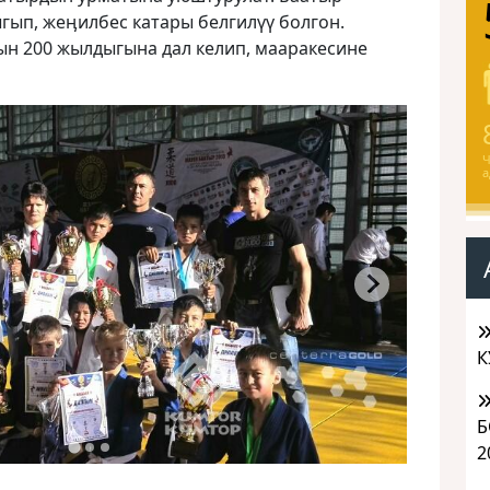
ыгып, жеӊилбес катары белгилүү болгон.
н 200 жылдыгына дал келип, мааракесине
Ч
а
К
Б
2