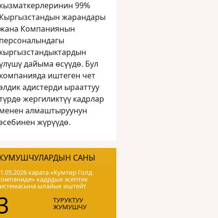
кызматкерлеринин 99%
Кыргызстандын жарандары
жана Компаниянын
персоналындагы
кыргызстандыктардын
үлүшү дайыма өсүүдө. Бул
компанияда иштеген чет
элдик адистерди ырааттуу
түрдө жергиликтүү кадрлар
менен алмаштыруунун
эсебинен жүрүүдө.
ЖУМУШЧУЛАРДЫН САНЫ
1.05.2026 карата «Кумтɵр Голд
Компаниде» кадрдык эсептик
системасына ылайык иштейт
3
ТУРУКТУУ
ЖУМУШЧУ