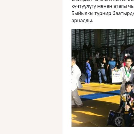
күчтүүлүгү менен атагы ч
Быйылкы турнир баатырды
арналды.