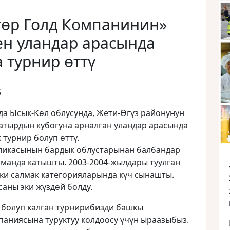
тɵр Голд Компанинин»
ен уландар арасында
 турнир ɵттү
5
да Ысык-Кɵл облусунда, Жети-Ɵгүз районунун
атырдын кубогуна арналган уландар арасында
 турнир болуп ɵттү.
ликасынын бардык облустарынан балбандар
оманда катышты. 2003-2004-жылдары туулган
нки салмак категорияларында күч сынашты.
аны эки жүздɵй болду.
у болуп калган турнирибизди башкы
паниясына туруктуу колдоосу үчүн ыраазыбыз.