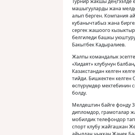
Турнир жакшы деӊгээлде 
машыгууларды жана мелде
алып берген. Компания ай
кубанычтабыз жана бирге
сергек жашоого кызыктыру
белгиледи башкы уюштуруу
Бакытбек Кадыралиев.
Жалпы командалык эсепте
«Хидаят» клубунун балбан
Казакстандан келген кел
тийди. Бишкектен келген 
ɵспүрүмдɵр мектебинин с
болду.
Мелдештин байге фонду 3
дипломдор, грамоталар ж
мобилдик телефондор тап
спорт клубу жайгашкан Же
айылдан чыккан Жанек Ба