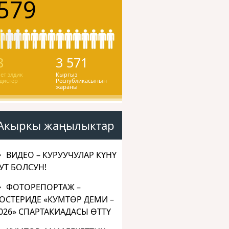
579
8
3 571
ет элдик
Кыргыз
дистер
Республикасынын
жараны
Акыркы жаңылыктар
ВИДЕО – КУРУУЧУЛАР КҮНҮ
УТ БОЛСУН!
ФОТОРЕПОРТАЖ –
ОСТЕРИДЕ «КУМТӨР ДЕМИ –
026» СПАРТАКИАДАСЫ ӨТТҮ