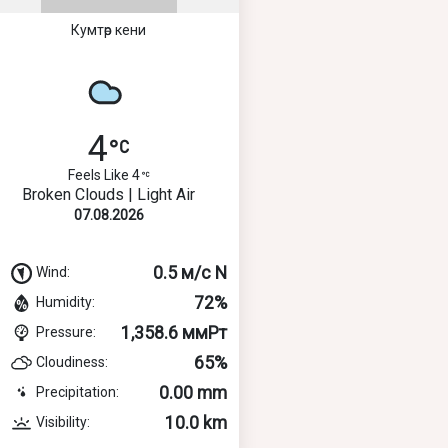
Кумтөр кени
4
Feels Like 4
Broken Clouds | Light Air
07.08.2026
0.5 м/с N
Wind:
72%
Humidity:
1,358.6 ммРт
Pressure:
65%
Cloudiness:
0.00 mm
Precipitation:
10.0 km
Visibility: