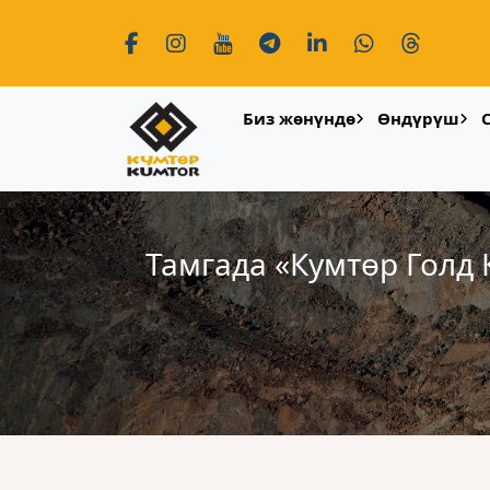
Биз жөнүндө
Өндүрүш
Тамгада «Кумтɵр Голд