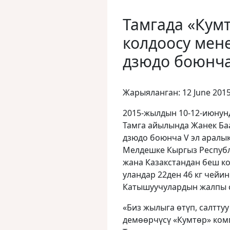
Тамгада «Кум
колдоосу мен
дзюдо боюнча
Жарыяланган: 12 June 201
2015-жылдын 10-12-июнун
Тамга айылында Жанек Ба
дзюдо боюнча V эл аралык
Мелдешке Кыргыз Респуб
жана Казакстандан беш к
уландар 22ден 46 кг чейи
Катышуучулардын жалпы с
«Биз жылыга өтүп, салтту
демɵɵрчүсү «Кумтɵр» ком