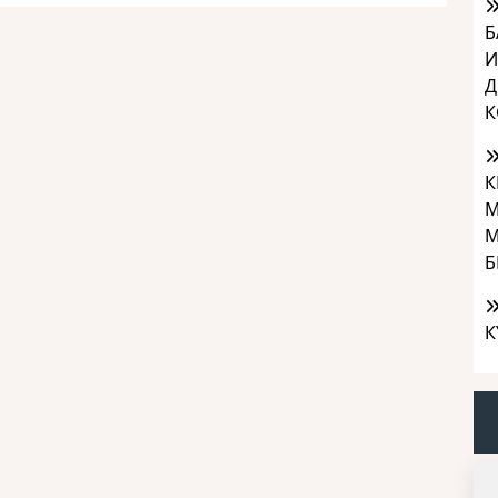
Б
И
Д
К
К
М
М
Б
К