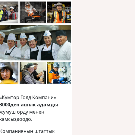
«Кумтөр Голд Компани»
3000ден ашык адамды
жумуш орду менен
камсыздоодо.
Компаниянын штаттык