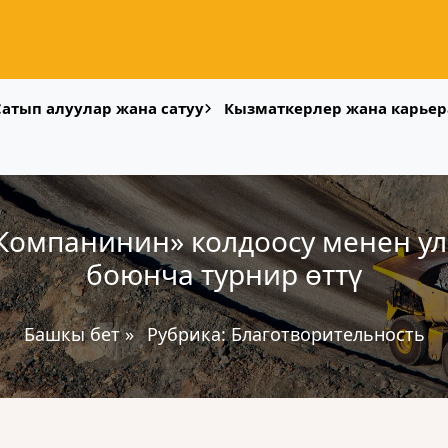
Сатып алуулар жана сатуу
Кызматкерлер жана карьер
 Компанинин» колдоосу менен у
боюнча турнир ɵттү
Башкы бет
»
Рубрика:
Благотворительность