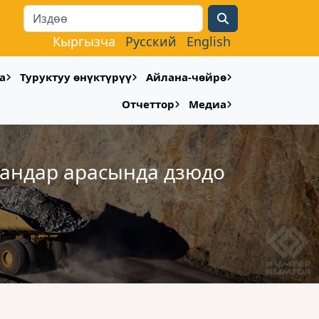
Search
Кыргызча
Русский
English
а
Туруктуу өнүктүрүү
Айлана-чөйрө
Отчеттор
Медиа
ландар арасында дзюдо