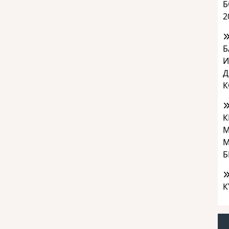
Б
2
Б
И
Д
К
К
М
М
Б
К