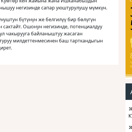
е Кумтөр кен жайына жана Ишканабыздын
нышуу негизинде сапар уюштурулушу мүмкүн.
унуштун бүтүнүн же белгилүү бир бѳлүгүн
ун сактайт. Ошонун негизинде, потенциалдуу
ул чакырууга байланыштуу жасаган
туруу милдеттенмесинен баш тарткандыгын
ирет.
Ч
а
К