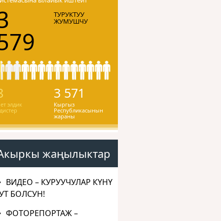
системасына ылайык иштейт
3
ТУРУКТУУ
ЖУМУШЧУ
579
8
3 571
ет элдик
Кыргыз
дистер
Республикасынын
жараны
Акыркы жаңылыктар
ВИДЕО – КУРУУЧУЛАР КҮНҮ
УТ БОЛСУН!
ФОТОРЕПОРТАЖ –