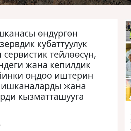
шканасы өндүргөн
езервдик кубаттуулук
 сервистик тейлөөсүн,
ндеги жана кепилдик
йинки оӊдоо иштерин
н ишканаларды жана
рди кызматташууга
6