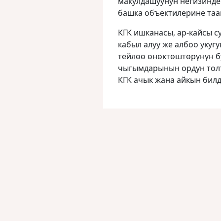
макулдашуунун негизинд
башка объектилерине таа
КГК ишканасы, ар-кайсы с
кабыл алуу же албоо укуг
тейлөө өнөктөштөрүнүн б
чыгымдарынын ордун тол
КГК ачык жана айкын билд