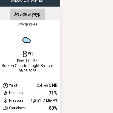
Азыркы учур
Кумтөр кени
8
Feels Like 6
Broken Clouds | Light Breeze
08.08.2026
2.4 м/с NE
Wind:
71%
Humidity:
1,361.2 ммРт
Pressure:
83%
Cloudiness: