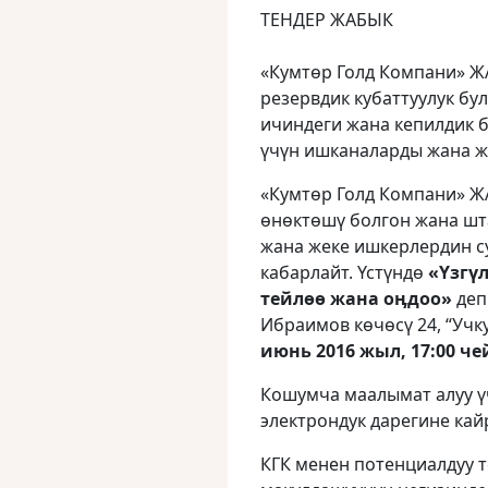
ТЕНДЕР ЖАБЫК
«Кумтөр Голд Компани» ЖА
резервдик кубаттуулук бу
ичиндеги жана кепилдик 
үчүн ишканаларды жана ж
«Кумтөр Голд Компани» Ж
өнөктөшү болгон жана шт
жана жеке ишкерлердин с
кабарлайт. Үстүндө
«Үзгү
тейлөө жана оӊдоо»
деп
Ибраимов кѳчѳсү 24, “Учк
июнь 2016 жыл, 17:00 ч
Кошумча маалымат алуу ү
электрондук дарегине ка
КГК менен потенциалдуу 