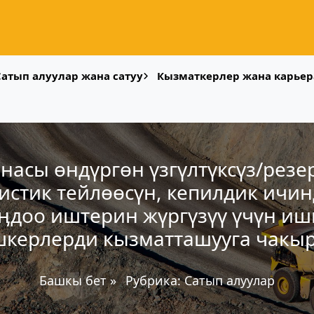
Сатып алуулар жана сатуу
Кызматкерлер жана карьер
асы өндүргөн үзгүлтүксүз/резе
истик тейлөөсүн, кепилдик ичин
ӊдоо иштерин жүргүзүү үчүн и
керлерди кызматташууга чакы
Башкы бет
»
Рубрика:
Сатып алуулар