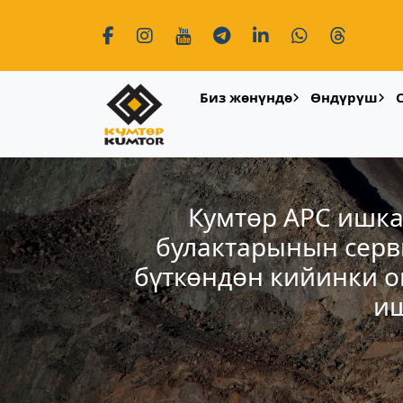
Биз жөнүндө
Өндүрүш
Кумтөр АРС ишкан
булактарынын серв
бүткөндөн кийинки о
иш