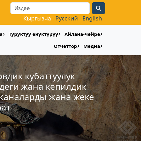
Search
Кыргызча
Русский
English
а
Туруктуу өнүктүрүү
Айлана-чөйрө
Отчеттор
Медиа
рвдик кубаттуулук
деги жана кепилдик
шканаларды жана жеке
рат