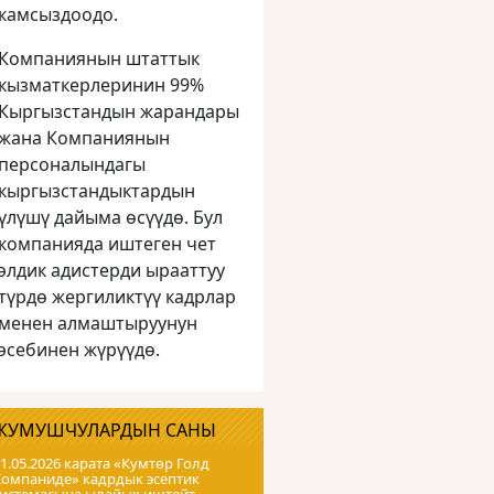
камсыздоодо.
Компаниянын штаттык
кызматкерлеринин 99%
Кыргызстандын жарандары
жана Компаниянын
персоналындагы
кыргызстандыктардын
үлүшү дайыма өсүүдө. Бул
компанияда иштеген чет
элдик адистерди ырааттуу
түрдө жергиликтүү кадрлар
менен алмаштыруунун
эсебинен жүрүүдө.
ЖУМУШЧУЛАРДЫН САНЫ
1.05.2026 карата «Кумтɵр Голд
Компаниде» кадрдык эсептик