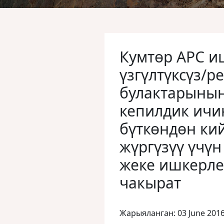
Кумтөр АРС и
үзгүлтүксүз/р
булактарынын
кепилдик ичи
бүткөндөн ки
жүргүзүү үчү
жеке ишкерле
чакырат
Жарыяланган: 03 June 201