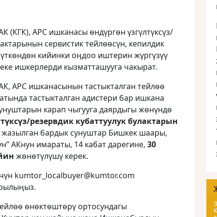
К (КГК), АРС ишканасы өндүргөн үзгүлтүксүз/
лактарынын сервистик тейлөөсүн, кепилдик
бүткөндөн кийинки оӊдоо иштерин жүргүзүү
еке ишкерлерди кызматташууга чакырат.
АК, АРС ишканасынын тастыкталган тейлөө
атында тастыкталган адистери бар ишкана
унуштарын карап чыгууга даярдыгы жөнүндө
лтүксүз/резервдик кубаттуулук булактарын
 жазылган бардык сунуштар Бишкек шаары,
ун” АКнун имараты, 14 кабат дарегине,
30
ейин
жөнөтүлүшү керек.
чүн kumtor_localbuyer@kumtor.com
йрылыңыз.
3
тейлөө өнөктөштөрү ортосундагы