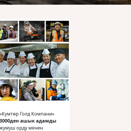
«Кумтөр Голд Компани»
3000ден ашык адамды
жумуш орду менен