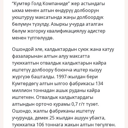
“Кумтөр Голд Компаниде” жер астындагы
ыкма менен алтын өндүрүү долбоорун
уюштуруу максатында жаңы долбоордук
бөлүмүн түзүлдү. Азыркы учурда аталган
бөлүм жогорку квалификациялуу адистер
менен түптөлүүдө.
Ошондой эле, калдыктардын суюк жана катуу
фазаларынан алтын алуу максатта
туюккаптын отвалдык калдыктарын кайра
иштетүү долбоору боюнча иштер кызуу
жүргүзө башталды. 1997-жылдан бери
Кумтөрдөгү алтын ылгоо фабрикасы 134
миллион тоннадан ашык руданы кайра
иштеткен. Отвалдык калдыктардагы
алтындын орточо курамы 0,7 г/т түзөт.
Ошондо, жалпы фабриканы иштетүү
учурунда, демек 25 жылдан ашуун убакта,
туюккапка 106 тоннага жакын алтын төгүлгөн.