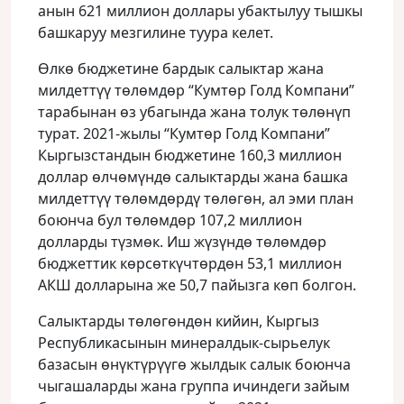
анын 621 миллион доллары убактылуу тышкы
башкаруу мезгилине туура келет.
Өлкө бюджетине бардык салыктар жана
милдеттүү төлөмдөр “Кумтөр Голд Компани”
тарабынан өз убагында жана толук төлөнүп
турат. 2021-жылы “Кумтөр Голд Компани”
Кыргызстандын бюджетине 160,3 миллион
доллар өлчөмүндө салыктарды жана башка
милдеттүү төлөмдөрдү төлөгөн, ал эми план
боюнча бул төлөмдөр 107,2 миллион
долларды түзмөк. Иш жүзүндө төлөмдөр
бюджеттик көрсөткүчтөрдөн 53,1 миллион
АКШ долларына же 50,7 пайызга көп болгон.
Салыктарды төлөгөндөн кийин, Кыргыз
Республикасынын минералдык-сырьелук
базасын өнүктүрүүгө жылдык салык боюнча
чыгашаларды жана группа ичиндеги зайым