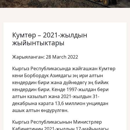
Кумтөр – 2021-жылдын
жыйынтыктары
Жарыяланган: 28 March 2022
Кыргыз Республикасында жайгашкан Кумтөр
кени Борбордук Азиядагы эң ири алтын
кендердин бири жана дүйнөдөгү эң бийик
кендердин бири.
Кенде 1997-жылдан бери
алтын казылып жана 2021-жылдын 31-
декабрына карата 13,6 миллион унциядан
ашык алтын өндүрүлгөн.
Кыргыз Республикасынын Министрлер
Кабинетинин 2021-жылдын 17-майындагы