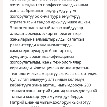
жетишкендиктер профессионалдык ыкма
жана фабриканын өндүрүмдүүлүгүн
жогорулатуу боюнча туура өнүктүрүү
стратегиясын тандоо аркылуу ишке ашкан.
Эскирген жана натыйжасыз жабдуулар
алмаштырылды, эскирген реагенттер
жаңыларына алмаштырылды, сапатсыз
реагенттерди жана кызматтарды
камсыздоочулардан баш тартты,
жумушчулардын квалификациясы
жогорулатылды, жаңы технологиялар
киргизилди. Флотациялык концентраттын
технологиялык ажыратуу схемасы өзгөртүлдү,
бул ылгап алынуучу алтындын көлөмүн
көбөйтүүгө жана акиташ чыгымдоосун 200
тоннага жана натрий цианид чыгымдоосун 40
тоннага кыскартууга мүмкүндүк берди.
Натрий цианид чыгымдоолорун кыскартуу