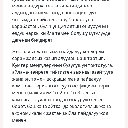
менен өндүрүлгөнгө караганда жер
алдындагы ыкмасында операциондук
чыгымдар кыйла жогору болооруна
карабастан, бул 1 унция алтын өндүрүүнүн
өздүк наркы кыйла төмөн болушу күтүлүүдө
дегенди билдирет.
Жер алдындагы ыкма пайдалуу кендерди
сарамжалсыз казып алуудан баш тартып,
Кумтөр мөңгүлөрүнүн бузулушун токтотууга,
айлана-чөйрөгө тийгизген зыянды азайтууга
жана эң төмөн вскрыша жана пайдалуу
компонеттерин жоготуу коэффициенттери
менен (максимум 1ге2 же 1ге3) алтын
камтыган руданы тандап өндүрүүгө жол
берет, башкача айтканда экологиялык жана
экономикалык жактан кыйла пайдалуу жол
менен.