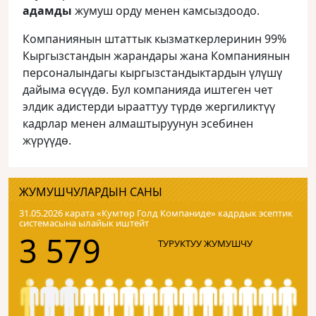
адамды
жумуш орду менен камсыздоодо.
Компаниянын штаттык кызматкерлеринин 99%
Кыргызстандын жарандары жана Компаниянын
персоналындагы кыргызстандыктардын үлүшү
дайыма өсүүдө. Бул компанияда иштеген чет
элдик адистерди ырааттуу түрдө жергиликтүү
кадрлар менен алмаштыруунун эсебинен
жүрүүдө.
ЖУМУШЧУЛАРДЫН САНЫ
31.05.2026 карата «Кумтɵр Голд Компаниде» кадрдык эсептик
системасына ылайык иштейт
3 579
ТУРУКТУУ ЖУМУШЧУ