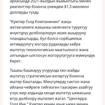
аркасында 2021-жылдын жыйынтыгы менен
реагенттер боюнча үнөмдөө $1,3 миллион
долларды түздү.
“Кумтөр Голд Компанинин” жаңы
жетекчилиги жакынкы келечекте туруктуу
өнүктүрүү долбоорлорун ишке ашырууну
пландаштырды, бул болсо сорбциялык
активдүүлүгү жогору рудаларды кайра
иштетүү технологиясын мыктылоого жана
алтындын ылгоосун жогорулатууга мүмкүндүк
берет.
Тышкы башкаруу учурунда кен жайды
иштетүү стратегиясын өзгөртүү боюнча
иштер башталды. Мөңгүлөрдү сактоо жана
айлана-чөйрөгө тийгизген таасирин азайтуу
үчүн жер алдында кенди иштетүү ыкмасына
өтүү долбоору иштелип жатат. “Центерра
Голд Инк.” Кумтөр кенин ачык ыкма менен