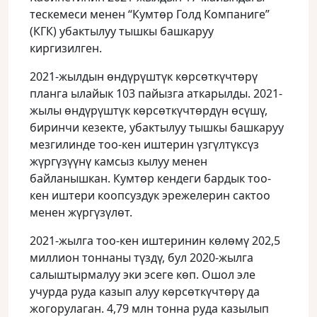
тескемеси менен “Кумтөр Голд Компаниге”
(КГК) убактылуу тышкы башкаруу
киргизилген.
2021-жылдын өндүрүштүк көрсөткүчтөрү
планга ылайык 103 пайызга аткарылды. 2021-
жылы өндүрүштүк көрсөткүчтөрдүн өсүшү,
биринчи кезекте, убактылуу тышкы башкаруу
мезгилинде тоо-кен иштерин үзгүлтүксүз
жүргүзүүнү камсыз кылуу менен
байланышкан. Кумтөр кендеги бардык тоо-
кен иштери коопсуздук эрежелерин сактоо
менен жүргүзүлөт.
2021-жылга тоо-кен иштеринин көлөмү 202,5
миллион тоннаны түздү, бул 2020-жылга
салыштырмалуу эки эсеге көп. Ошол эле
учурда руда казып алуу көрсөткүчтөрү да
жогорулаган. 4,79 млн тонна руда казылып