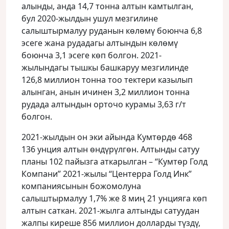
алынды, анда 14,7 тонна алтын камтылган,
бул 2020-жылдын ушул мезгилине
салыштырмалуу руданын көлөмү боюнча 6,8
эсеге жана рудадагы алтындын көлөмү
боюнча 3,1 эсеге көп болгон. 2021-
жылындагы тышкы башкаруу мезгилинде
126,8 миллион тонна тоо тектери казылып
алынган, анын ичинен 3,2 миллион тонна
рудада алтындын орточо курамы 3,63 г/т
болгон.
2021-жылдын он эки айында Кумтөрдө 468
136 унция алтын өндүрүлгөн. Алтынды сатуу
планы 102 пайызга аткарылган – “Кумтөр Голд
Компани” 2021-жылы “Центерра Голд Инк”
компаниясынын божомолуна
салыштырмалуу 1,7% же 8 миң 21 унцияга көп
алтын саткан. 2021-жылга алтынды сатуудан
жалпы киреше 856 миллион долларды түздү,