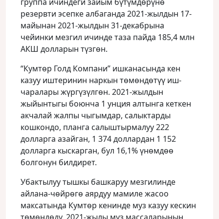
группа ичиндеги зайым бүтүмдөрүнө
резервти эсепке албаганда 2021-жылдын 17-
майынан 2021-жылдын 31-декабрына
чейинки мезгил ичинде таза пайда 185,4 млн
АКШ долларын түзгөн.
“Кумтөр Голд Компани” ишканасында кен
казуу иштеринин наркын төмөндөтүү иш-
чаралары жүргүзүлгөн. 2021-жылдын
жыйынтыгы боюнча 1 унция алтынга кеткен
акчалай жалпы чыгымдар, салыктарды
кошкондо, планга салыштырмалуу 222
долларга азайган, 1 374 доллардан 1 152
долларга кыскарган, бул 16,1% үнөмдөө
болгонун билдирет.
Убактылуу тышкы башкаруу мезгилинде
айлана-чөйрөгө аярдуу мамиле жасоо
максатында Кумтөр кенинде муз казуу кескин
төмөндөдү. 2021-жылы муз массаларынын