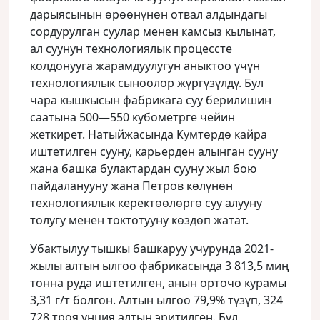
дарыясынын өрөөнүнөн отвал алдындагы
сордурулган суулар менен камсыз кылынат,
ал суунун технологиялык процессте
колдонууга жарамдуулугун аныктоо үчүн
технологиялык сыноолор жүргүзүлдү. Бул
чара кышкысын фабрикага суу берилишин
саатына 500—550 кубометрге чейин
жеткирет. Натыйжасында Кумтөрдө кайра
иштетилген сууну, карьерден алынган сууну
жана башка булактардан сууну жыл бою
пайдаланууну жана Петров көлүнөн
технологиялык керектөөлөргө суу алууну
толугу менен токтотууну көздөп жатат.
Убактылуу тышкы башкаруу учурунда 2021-
жылы алтын ылгоо фабрикасында 3 813,5 миң
тонна руда иштетилген, анын орточо курамы
3,31 г/т болгон. Алтын ылгоо 79,9% түзүп, 324
728 троя унция алтын эритилген. Бул