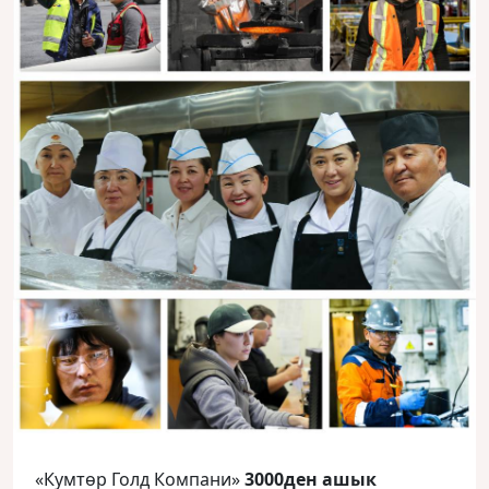
«Кумтөр Голд Компани»
3000ден ашык