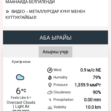
МААНАЙДА БЕЛГИЛЕНДИ
ВИДЕО – МЕТАЛЛУРГДАР КҮНҮ МЕНЕН
КУТТУКТАЙБЫЗ!
АБА ЫРАЙЫ
Азыркы учур
Кумтөр кени
0.9 м/с NE
Wind:
79%
Humidity:
1,359.9 ммРт
Pressure:
6
90%
Cloudiness:
Feels Like 6
0.00 mm
Precipitation:
Overcast Clouds
| Light Air
10.0 km
Visibility: