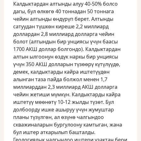
Калдыктардан алтынды алуу 40-50% болсо
дагы, бул өлкөгө 40 тоннадан 50 тоннага
чейин алтынды өндүрүп берет. Алтынды
сатуудан түшкөн киреше 2,2 миллиард
доллардан 2,8 миллиард долларга чейин
болот (алтындын бир унциясы үчүн баасы
1700 АКШ доллар болгондо). Калдыктардан
алтын ылгоонун өздүк наркы бир унциясы
үчүн 350 АКШ долларын түзөөрү күтүлүүдө,
демек, калдыктарды кайра иштетүүдөн
алынган таза пайда болжол менен 1,7
миллиарддан 2,3 миллиард АКШ долларга
чейин жетиши мүмкүн. Калдыктарды кайра
иштетүү мөөнөтү 10-12 жылды түзөт. Бул
долбоорду ишке ашыруу үчүн жумуштар
планы түзүлгөн, ал өзүнө чалгындоо
скважиналарын бургулоону камтыган, жана
бул иштер аткарылып башталды.
Геологиялык чалгындоо иштери узактан бери