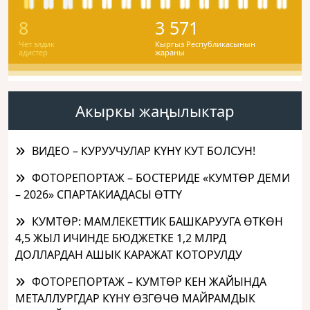
8
3 571
Чет элдик
Кыргыз Республикасынын
адистер
жараны
Акыркы жаңылыктар
ВИДЕО – КУРУУЧУЛАР КҮНҮ КУТ БОЛСУН!
ФОТОРЕПОРТАЖ – БОСТЕРИДЕ «КУМТӨР ДЕМИ
– 2026» СПАРТАКИАДАСЫ ӨТТҮ
КУМТӨР: МАМЛЕКЕТТИК БАШКАРУУГА ӨТКӨН
4,5 ЖЫЛ ИЧИНДЕ БЮДЖЕТКЕ 1,2 МЛРД
ДОЛЛАРДАН АШЫК КАРАЖАТ КОТОРУЛДУ
ФОТОРЕПОРТАЖ – КУМТӨР КЕН ЖАЙЫНДА
МЕТАЛЛУРГДАР КҮНҮ ӨЗГӨЧӨ МАЙРАМДЫК