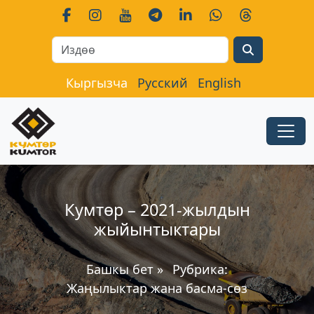
Search
Кыргызча
Русский
English
Кумтөр – 2021-жылдын
жыйынтыктары
Башкы бет
»
Рубрика:
Жаңылыктар жана басма-сөз