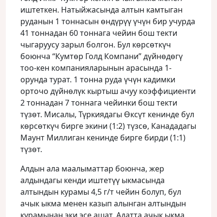
иштеткен. Натыйжасында алтын камтыган
руданын 1 тоннасын өндүрүү үчүн бир учурда
41 тоннадан 60 тоннага чейин бош текти
чыгаруусу зарыл болгон. Бул көрсөткүч
боюнча “Кумтөр Голд Компани” дүйнөдөгү
тоо-кен компанияларынын арасында 1-
орунда турат. 1 тонна руда үчүн кадимки
орточо дүйнөлүк кыртыш ачуу коэффициенти
2 тоннадан 7 тоннага чейинки бош текти
түзөт. Мисалы, Түркиядагы Өксүт кенинде бул
көрсөткүч бирге экини (1:2) түзсө, Канададагы
Маунт Миллиган кенинде бирге бирди (1:1)
түзөт.
Алдын ала маалыматтар боюнча, жер
алдындагы кенди иштетүү ыкмасында
алтындын курамы 4,5 г/т чейин болуп, бул
ачык ыкма менен казып алынган алтындын
курамынан эки эсе ашат. Адатта ачык ыкма