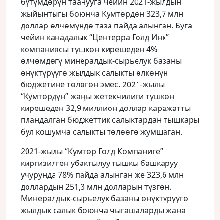
бүтүмдөрүн таанууга чейин 2021-жылдын
жыйынтыгы боюнча Кумтөрдөн 323,7 млн
доллар өлчөмүндө таза пайда алынган. Буга
чейин канадалык “Центерра Голд Инк”
компаниясы түшкөн кирешеден 4%
өлчөмдөгү минералдык-сырьелук базаны
өнүктүрүүгө жылдык салыкты өлкөнүн
бюджетине төлөгөн эмес. 2021-жылы
“Кумтөрдүн” жаңы жетекчилиги түшкөн
кирешеден 32,9 миллион доллар каражатты
пландалган бюджеттик салыктардан тышкары
бул кошумча салыкты төлөөгө жумшаган.
2021-жылы “Кумтөр Голд Компаниге”
киргизилген убактылуу тышкы башкаруу
учурунда 78% пайда алынган же 323,6 млн
доллардын 251,3 млн долларын түзгөн.
Минералдык-сырьелук базаны өнүктүрүүгө
жылдык салык боюнча чыгашаларды жана