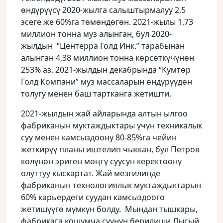
өндүрүүсү 2020-жылга салыштырмалуу 2,5
эсеге же 60%га төмөндөгөн. 2021-жылы 1,73
миллион тонна муз алынган, бул 2020-
жылдын “Центерра Голд Инк.” тарабынан
алынган 4,38 миллион тонна көрсөткүчүнөн
253% аз. 2021-жылдын декабрында “Кумтөр
Голд Компани” муз массаларын өндүрүүдөн
толугу менен баш тартканга жетишти.
2021-жылдын жай айларында алтын ылгоо
фабриканын муктаждыктары үчүн техникалык
суу менен камсыздоону 80-85%га чейин
жеткирүү планы иштелип чыккан, бул Петров
көлүнөн эриген мөңгү суусун керектөөнү
олуттуу кыскартат. Жай мезгилинде
фабриканын технологиялык муктаждыктарын
60% карьердеги суудан камсыздоого
жетишүүгө мүмкүн болду. Мындан тышкары,
фабрикага кошумча суунун берилиши Лысый