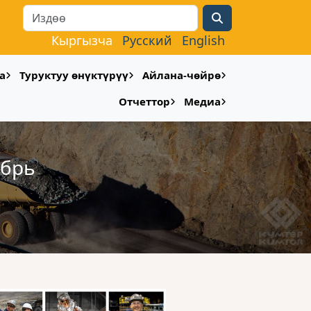
Search
Кыргызча
Русский
English
а
Туруктуу өнүктүрүү
Айлана-чөйрө
Отчеттор
Медиа
абрь