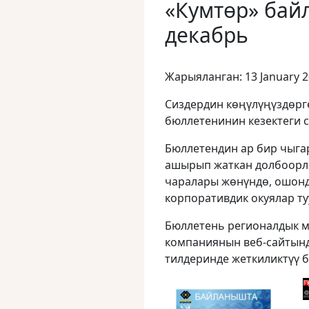
«Кумтөр» бай
декабрь
Жарыяланган: 13 January 
Сиздердин көңүлүңүздөр
бюллетенинин кезектеги 
Бюллетендин ар бир чыга
ашырып жаткан долбоорло
чаралары жөнүндө, ошонд
корпоративдик окуялар ту
Бюллетень регионалдык 
компаниянын веб-сайтында
тилдеринде жеткиликтүү б