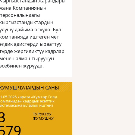
Кыргызстандын жарандары
жана Компаниянын
персоналындагы
кыргызстандыктардын
үлүшү дайыма өсүүдө. Бул
компанияда иштеген чет
элдик адистерди ырааттуу
түрдө жергиликтүү кадрлар
менен алмаштыруунун
эсебинен жүрүүдө.
ЖУМУШЧУЛАРДЫН САНЫ
1.05.2026 карата «Кумтɵр Голд
Компаниде» кадрдык эсептик
системасына ылайык иштейт
3
ТУРУКТУУ
ЖУМУШЧУ
579