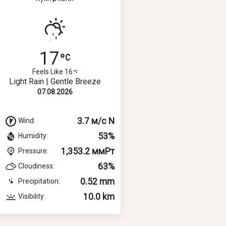
17
Feels Like 16
Light Rain | Gentle Breeze
07.08.2026
3.7 м/с N
Wind:
53%
Humidity:
1,353.2 ммРт
Pressure:
63%
Cloudiness:
0.52 mm
Precipitation:
10.0 km
Visibility: