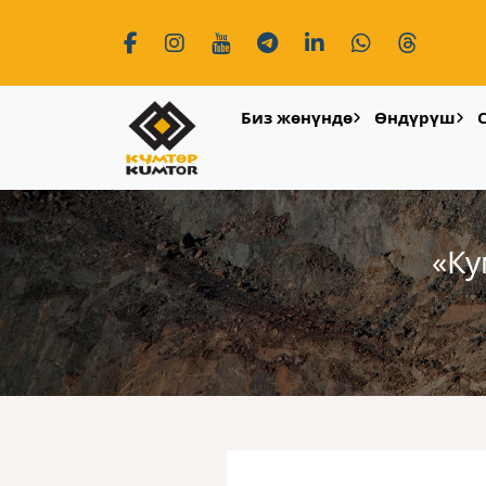
Биз жөнүндө
Өндүрүш
«Ку