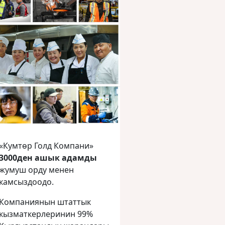
«Кумтөр Голд Компани»
3000ден ашык адамды
жумуш орду менен
камсыздоодо.
Компаниянын штаттык
кызматкерлеринин 99%