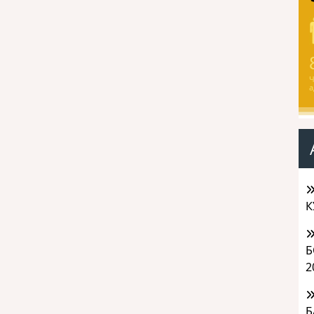
Ч
а
К
Б
2
Б