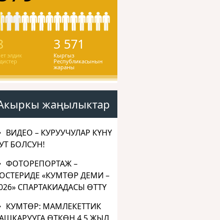
8
3 571
ет элдик
Кыргыз
дистер
Республикасынын
жараны
Акыркы жаңылыктар
ВИДЕО – КУРУУЧУЛАР КҮНҮ
УТ БОЛСУН!
ФОТОРЕПОРТАЖ –
ОСТЕРИДЕ «КУМТӨР ДЕМИ –
026» СПАРТАКИАДАСЫ ӨТТҮ
КУМТӨР: МАМЛЕКЕТТИК
АШКАРУУГА ӨТКӨН 4,5 ЖЫЛ