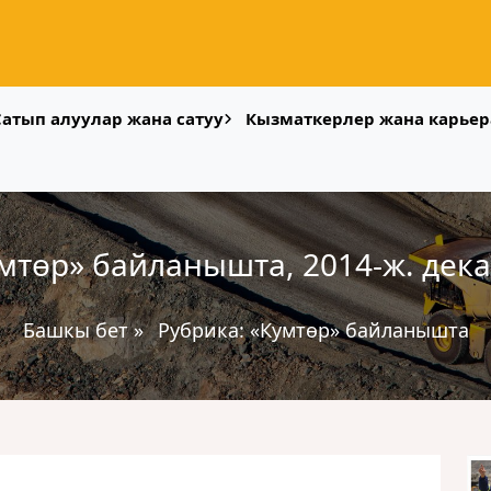
Сатып алуулар жана сатуу
Кызматкерлер жана карьер
мтөр» байланышта, 2014-ж. дек
Башкы бет
»
Рубрика:
«Кумтөр» байланышта