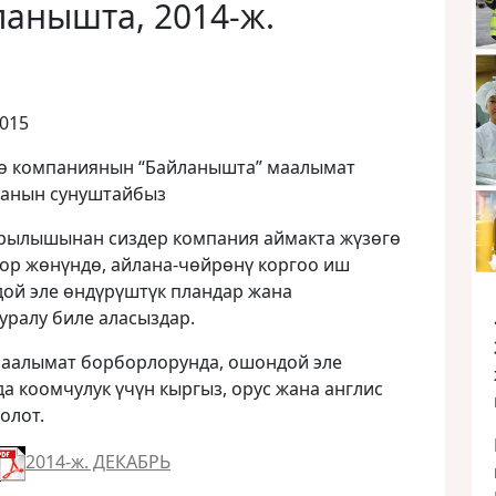
ланышта, 2014-ж.
2015
гө компаниянын “Байланышта” маалымат
санын сунуштайбыз
рылышынан сиздер компания аймакта жүзөгө
р жөнүндө, айлана-чөйрөнү коргоо иш
ой эле өндүрүштүк пландар жана
уралу биле аласыздар.
маалымат борборлорунда, ошондой эле
 коомчулук үчүн кыргыз, орус жана англис
олот.
2014-ж. ДЕКАБРЬ