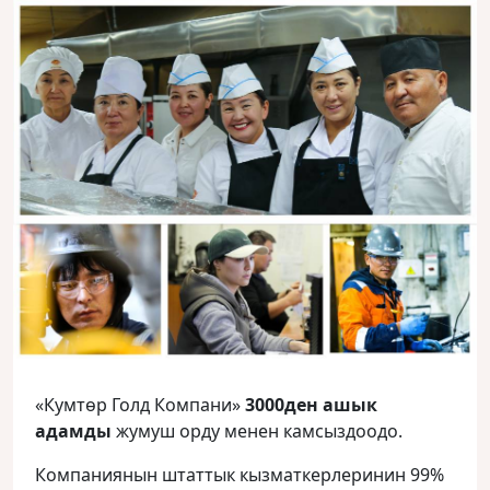
«Кумтөр Голд Компани»
3000ден ашык
адамды
жумуш орду менен камсыздоодо.
Компаниянын штаттык кызматкерлеринин 99%