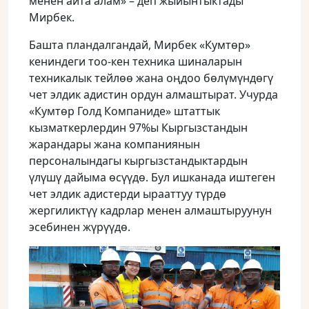
менен айта алам» – деп жыйынтыктады
Мирбек.
Башта пландалгандай, Мирбек «Кумтɵр»
кениндеги тоо-кен техника шиналарын
техникалык тейлөө жана оңдоо бөлүмүндөгү
чет элдик адистин ордун алмаштырат. Учурда
«Кумтɵр Голд Компаниде» штаттык
кызматкерлердин 97%ы Кыргызстандын
жарандары жана компаниянын
персоналындагы кыргызстандыктардын
үлүшү дайыма ɵсүүдɵ. Бул ишканада иштеген
чет элдик адистерди ырааттуу түрдө
жергиликтүү кадрлар менен алмаштыруунун
эсебинен жүрүүдө.