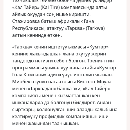
техникалык тейлөө боюнча дүйнөлүк лидер
«Кал Тайер» (Kal Tire) компаиясында алты
айлык окуудан соң ишке киришти.
Стажировка батыш африкалык Гана
Республикасы, атактуу «Тарква» (Tarkwa)
алтын кенинде өткөн.
«Тарква» кенин иштетүү ыкмасы «Кумтөр»
кенине жакындашкан жана окутуу жерин
тандоодо негизги себеп болгон. Тренингтин
программасы уникалдуу жана атайы «Кумтөр
Голд Компани» адиси үчүн иштелип чыккан.
Мирбек өзүнүн насаатчысы Винсент Мвула
менен «Тарквадан» башка эки, «Кал Тайер»
компаниясы менен кызматташкан кен
ишканаларда да болгонун билдирет. Андан
сырткары, колдонулган шиналарды калыбына
келтирүүчү профилдик компаниянын иши
менен жакындан таанышкан.