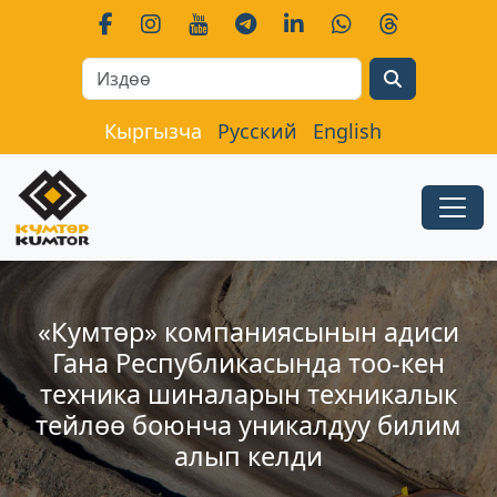
Search
Кыргызча
Русский
English
«Кумтөр» компаниясынын адиси
Гана Республикасында тоо-кен
техника шиналарын техникалык
тейлөө боюнча уникалдуу билим
алып келди