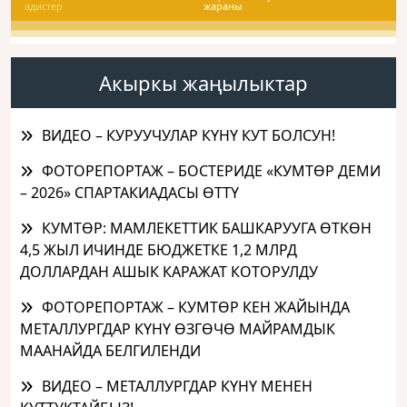
адистер
жараны
Акыркы жаңылыктар
ВИДЕО – КУРУУЧУЛАР КҮНҮ КУТ БОЛСУН!
ФОТОРЕПОРТАЖ – БОСТЕРИДЕ «КУМТӨР ДЕМИ
– 2026» СПАРТАКИАДАСЫ ӨТТҮ
КУМТӨР: МАМЛЕКЕТТИК БАШКАРУУГА ӨТКӨН
4,5 ЖЫЛ ИЧИНДЕ БЮДЖЕТКЕ 1,2 МЛРД
ДОЛЛАРДАН АШЫК КАРАЖАТ КОТОРУЛДУ
ФОТОРЕПОРТАЖ – КУМТӨР КЕН ЖАЙЫНДА
МЕТАЛЛУРГДАР КҮНҮ ӨЗГӨЧӨ МАЙРАМДЫК
МААНАЙДА БЕЛГИЛЕНДИ
ВИДЕО – МЕТАЛЛУРГДАР КҮНҮ МЕНЕН