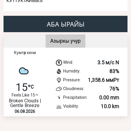
КУТТУКТАЙБЫЗ!
АБА ЫРАЙЫ
Азыркы учур
Кумтөр кени
3.5 м/с N
Wind:
83%
Humidity:
1,358.6 ммРт
Pressure:
15
76%
Cloudiness:
Feels Like 15
0.00 mm
Precipitation:
Broken Clouds |
Gentle Breeze
10.0 km
Visibility:
06.08.2026