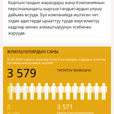
Кыргызстандын жарандары жана Компаниянын
персоналындагы кыргызстандыктардын үлүшү
дайыма өсүүдө. Бул компанияда иштеген чет
элдик адистерди ырааттуу түрдө жергиликтүү
кадрлар менен алмаштыруунун эсебинен
жүрүүдө.
ЖУМУШЧУЛАРДЫН САНЫ
31.05.2026 карата «Кумтɵр Голд Компаниде» кадрдык эсептик
системасына ылайык иштейт
3 579
ТУРУКТУУ ЖУМУШЧУ
8
3 571
Чет элдик
Кыргыз Республикасынын