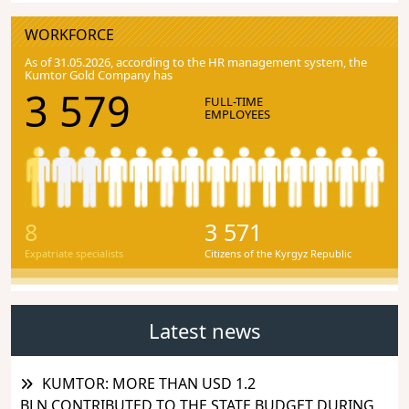
WORKFORCE
As of 31.05.2026, according to the HR management system, the
Kumtor Gold Company has
3 579
FULL-TIME
EMPLOYEES
8
3 571
Expatriate specialists
Citizens of the Kyrgyz Republic
Latest news
KUMTOR: MORE THAN USD 1.2
BLN CONTRIBUTED TO THE STATE BUDGET DURING