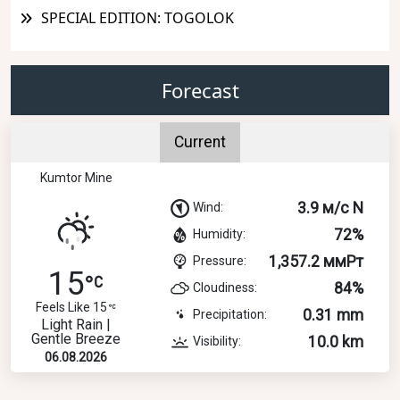
SPECIAL EDITION: TOGOLOK
Forecast
Current
Kumtor Mine
3.9 м/с N
Wind:
72%
Humidity:
1,357.2 ммРт
Pressure:
15
84%
Cloudiness:
Feels Like 15
0.31 mm
Precipitation:
Light Rain |
Gentle Breeze
10.0 km
Visibility:
06.08.2026