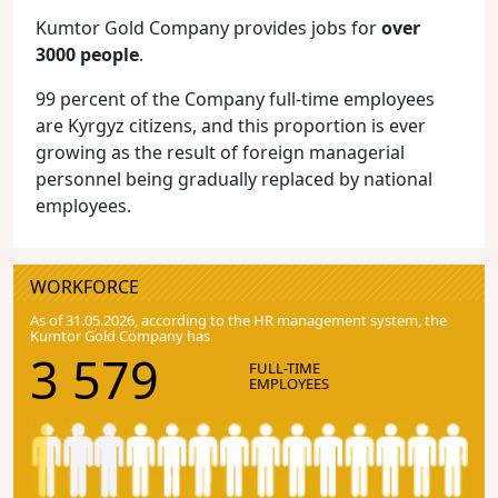
Kumtor Gold Company provides jobs for
over
3000 people
.
99 percent of the Company full-time employees
are Kyrgyz citizens, and this proportion is ever
growing as the result of foreign managerial
personnel being gradually replaced by national
employees.
WORKFORCE
As of 31.05.2026, according to the HR management system, the
Kumtor Gold Company has
3 579
FULL-TIME
EMPLOYEES