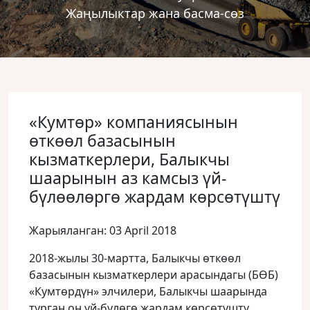
Жаңылыктар жана басма-сөз
«Кумтөр» компаниясынын
өткөөл базасынын
кызматкерлери, Балыкчы
шаарынын аз камсыз үй-
бүлөөлөргө жардам көрсөтүштү
Жарыяланган: 03 April 2018
2018-жылы 30-мартта, Балыкчы өткөөл
базасынын кызматкерлери арасындагы (БӨБ)
«Кумтөрдүн» элчилери, Балыкчы шаарында
турган он үй-бүлөгө жардам көрсөтүштү.