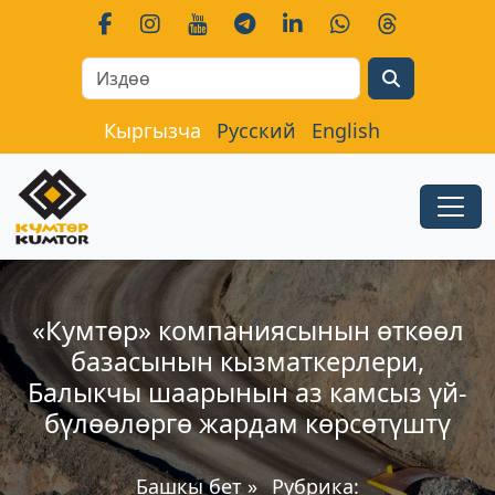
Search
Кыргызча
Русский
English
«Кумтөр» компаниясынын өткөөл
базасынын кызматкерлери,
Балыкчы шаарынын аз камсыз үй-
бүлөөлөргө жардам көрсөтүштү
Башкы бет
»
Рубрика: