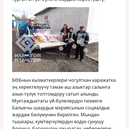
БӨБнын кызматкерлери чогулткан каражатка
эң керектелүүчү тамак-аш азыктар салынга
азык-түлүк топтомдору сатып алынды.
Муктаждыктагы үй-бүлөлөрдүн тизмеги
Балыкчы шаардык мэриясынын социалдык
жардам бөлүмүнөн берилген. Мындан
тышкары, кумтөрчүлөрдүн өздүк сунушу
боюнча, багуучудан ажыраган, неберелери