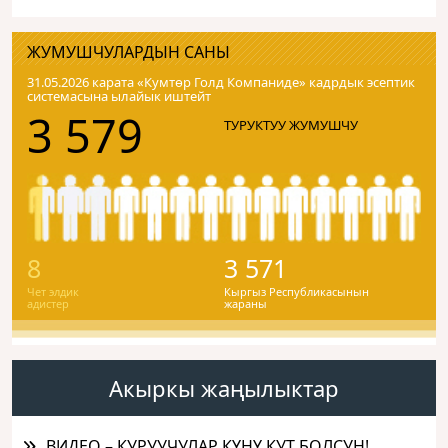
ЖУМУШЧУЛАРДЫН САНЫ
31.05.2026 карата «Кумтɵр Голд Компаниде» кадрдык эсептик
системасына ылайык иштейт
3 579
ТУРУКТУУ ЖУМУШЧУ
8
3 571
Чет элдик
Кыргыз Республикасынын
адистер
жараны
Акыркы жаңылыктар
ВИДЕО – КУРУУЧУЛАР КҮНҮ КУТ БОЛСУН!