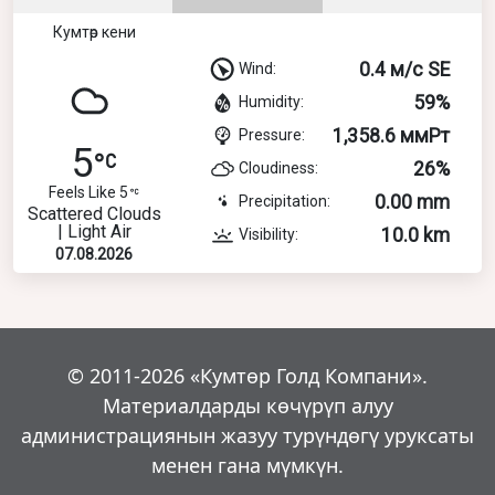
Кумтөр кени
0.4 м/с SE
Wind:
59%
Humidity:
1,358.6 ммРт
Pressure:
5
26%
Cloudiness:
Feels Like 5
0.00 mm
Precipitation:
Scattered Clouds
| Light Air
10.0 km
Visibility:
07.08.2026
© 2011-2026 «Кумтөр Голд Компани».
Материалдарды көчүрүп алуу
администрациянын жазуу турүндөгү уруксаты
менен гана мүмкүн.