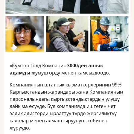
«Кумтөр Голд Компани»
3000ден ашык
адамды
жумуш орду менен камсыздоодо.
Компаниянын штаттык кызматкерлеринин 99%
Кыргызстандын жарандары жана Компаниянын
персоналындагы кыргызстандыктардын үлүшү
дайыма өсүүдө. Бул компанияда иштеген чет
элдик адистерди ырааттуу түрдө жергиликтүү
кадрлар менен алмаштыруунун эсебинен
жүрүүдө.