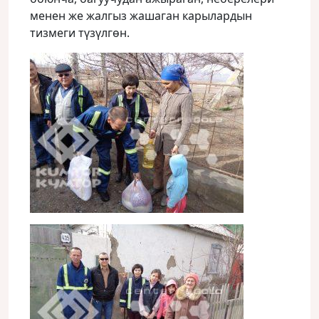
менен же жалгыз жашаган карылардын
тизмеги түзүлгөн.