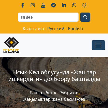
Search
Кыргызча
Русский
English
Ысык-Көл облусунда «Жаштар
ишкердиги» долбоору башталды
Башкы бет
»
Рубрика:
Жаңылыктар жана басма-сөз