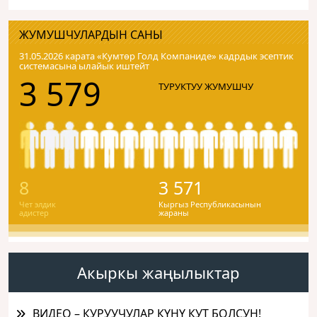
ЖУМУШЧУЛАРДЫН САНЫ
31.05.2026 карата «Кумтɵр Голд Компаниде» кадрдык эсептик
системасына ылайык иштейт
3 579
ТУРУКТУУ ЖУМУШЧУ
8
3 571
Чет элдик
Кыргыз Республикасынын
адистер
жараны
Акыркы жаңылыктар
ВИДЕО – КУРУУЧУЛАР КҮНҮ КУТ БОЛСУН!