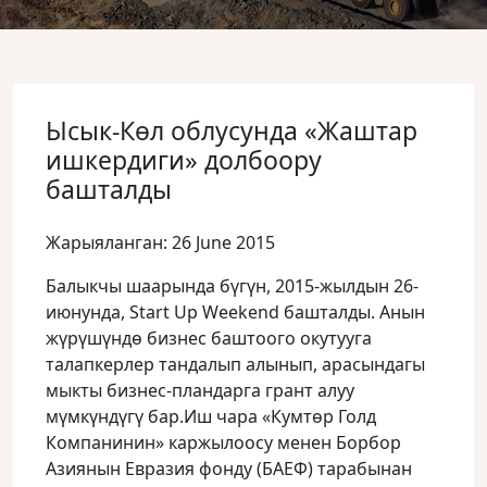
Ысык-Көл облусунда «Жаштар
ишкердиги» долбоору
башталды
Жарыяланган: 26 June 2015
Балыкчы шаарында бүгүн, 2015-жылдын 26-
июнунда, Start Up Weekend башталды. Анын
жүрүшүндө бизнес баштоого окутууга
талапкерлер тандалып алынып, арасындагы
мыкты бизнес-пландарга грант алуу
мүмкүндүгү бар.
Иш чара «Кумтөр Голд
Компанинин» каржылоосу менен Борбор
Азиянын Евразия фонду (БАЕФ) тарабынан