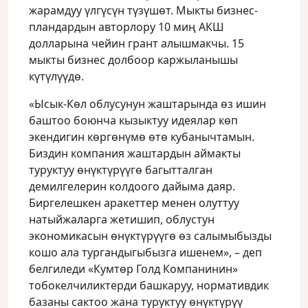
жарамдуу үлгүсүн түзүшөт. Мыкты бизнес-
пландардын авторлору 10 миң АКШ
долларына чейин грант алышмакчы. 15
мыкты бизнес долбоор каржыланышы
күтүлүүдө.
«Ысык-Көл облусунун жаштарында өз ишин
баштоо боюнча кызыктуу идеялар көп
экендигин көргөнүмө өтө кубанычтамын.
Биздин компания жаштардын аймакты
туруктуу өнүктүрүүгө багытталган
демилгелерин колдоого дайыма даяр.
Биргелешкен аракеттер менен олуттуу
натыйжаларга жетишип, облустун
экономикасын өнүктүрүүгө өз салымыбызды
кошо ала тургандыгыбызга ишенем», – деп
белгиледи «Кумтөр Голд Компанинин»
тобокелчиликтерди башкаруу, нормативдик
базаны сактоо жана туруктуу өнүктүрүү