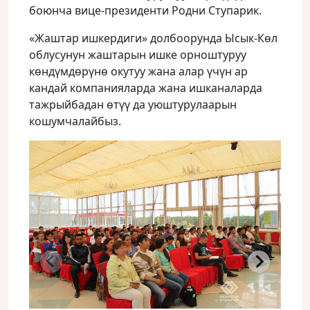
боюнча вице-президенти Родни Ступарик.
«Жаштар ишкердиги» долбоорунда Ысык-Көл
облусунун жаштарын ишке орноштуруу
көндүмдөрүнө окутуу жана алар үчүн ар
кандай компанияларда жана ишканаларда
тажрыйбадан өтүү да уюштурулаарын
кошумчалайбыз.