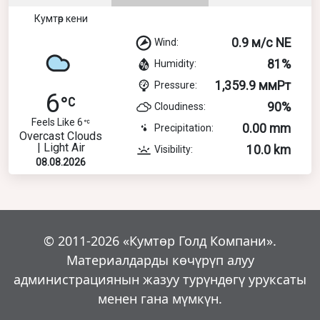
Кумтөр кени
0.9 м/с NE
Wind:
81%
Humidity:
1,359.9 ммРт
Pressure:
6
90%
Cloudiness:
Feels Like 6
0.00 mm
Precipitation:
Overcast Clouds
| Light Air
10.0 km
Visibility:
08.08.2026
© 2011-2026 «Кумтөр Голд Компани».
Материалдарды көчүрүп алуу
администрациянын жазуу турүндөгү уруксаты
менен гана мүмкүн.