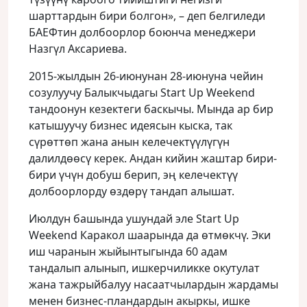
шарттардын бири болгон», – деп белгиледи
БАЕФтин долбоорлор боюнча менеджери
Назгүл Аксариева.
2015-жылдын 26-июнунан 28-июнуна чейин
созулуучу Балыкчыдагы Start Up Weekend
тандоонун кезектеги баскычы. Мында ар бир
катышуучу бизнес идеясын кыска, так
сүрөттөп жана анын келечектүүлүгүн
далилдөөсү керек. Андан кийин жаштар бири-
бири үчүн добуш берип, эң келечектүү
долбоорлорду өздөрү тандап алышат.
Июлдун башында ушундай эле Start Up
Weekend Каракол шаарында да өтмөкчү. Эки
иш чаранын жыйынтыгында 60 адам
тандалып алынып, ишкерчиликке окутулат
жана тажрыйбалуу насаатчылардын жардамы
менен бизнес-пландардын акыркы, ишке