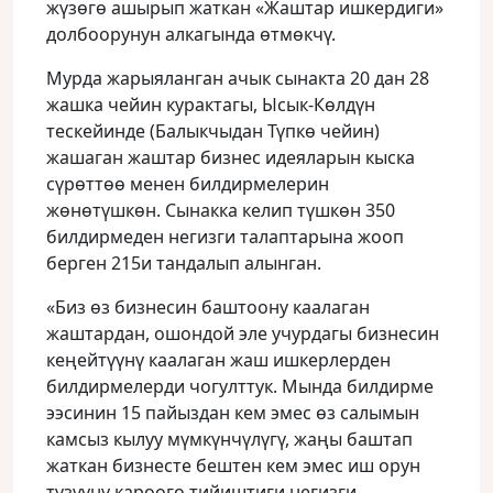
жүзөгө ашырып жаткан «Жаштар ишкердиги»
долбоорунун алкагында өтмөкчү.
Мурда жарыяланган ачык сынакта 20 дан 28
жашка чейин курактагы, Ысык-Көлдүн
тескейинде (Балыкчыдан Түпкө чейин)
жашаган жаштар бизнес идеяларын кыска
сүрөттөө менен билдирмелерин
жөнөтүшкөн. Сынакка келип түшкөн 350
билдирмеден негизги талаптарына жооп
берген 215и тандалып алынган.
«Биз өз бизнесин баштоону каалаган
жаштардан, ошондой эле учурдагы бизнесин
кеңейтүүнү каалаган жаш ишкерлерден
билдирмелерди чогулттук. Мында билдирме
ээсинин 15 пайыздан кем эмес өз салымын
камсыз кылуу мүмкүнчүлүгү, жаңы баштап
жаткан бизнесте бештен кем эмес иш орун
түзүүнү кароого тийиштиги негизги