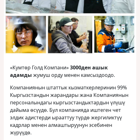
«Кумтөр Голд Компани»
3000ден ашык
адамды
жумуш орду менен камсыздоодо.
Компаниянын штаттык кызматкерлеринин 99%
Кыргызстандын жарандары жана Компаниянын
персоналындагы кыргызстандыктардын үлүшү
дайыма өсүүдө. Бул компанияда иштеген чет
элдик адистерди ырааттуу түрдө жергиликтүү
кадрлар менен алмаштыруунун эсебинен
жүрүүдө.