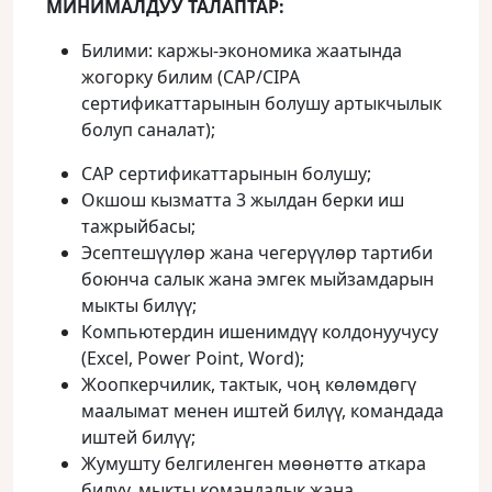
МИНИМАЛДУУ ТАЛАПТАР:
Билими: каржы-экономика жаатында
жогорку билим (CAP/CIPA
сертификаттарынын болушу артыкчылык
болуп саналат);
CAP сертификаттарынын болушу;
Окшош кызматта 3 жылдан берки иш
тажрыйбасы;
Эсептешүүлөр жана чегерүүлөр тартиби
боюнча салык жана эмгек мыйзамдарын
мыкты билүү;
Компьютердин ишенимдүү колдонуучусу
(Excel, Power Point, Word);
Жоопкерчилик, тактык, чоң көлөмдөгү
маалымат менен иштей билүү, командада
иштей билүү;
Жумушту белгиленген мөөнөттө аткара
билүү, мыкты командалык жана