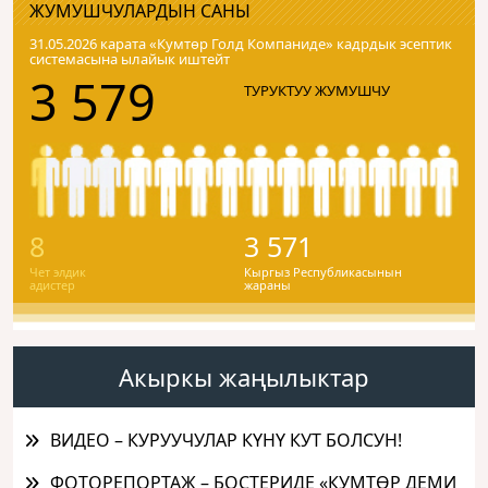
ЖУМУШЧУЛАРДЫН САНЫ
31.05.2026 карата «Кумтɵр Голд Компаниде» кадрдык эсептик
системасына ылайык иштейт
3 579
ТУРУКТУУ ЖУМУШЧУ
8
3 571
Чет элдик
Кыргыз Республикасынын
адистер
жараны
Акыркы жаңылыктар
ВИДЕО – КУРУУЧУЛАР КҮНҮ КУТ БОЛСУН!
ФОТОРЕПОРТАЖ – БОСТЕРИДЕ «КУМТӨР ДЕМИ