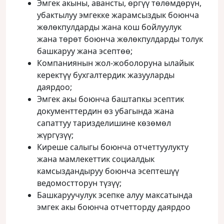
Эмгек акыны, авансты, өргүү төлөмдөрүн,
убактылуу эмгекке жарамсыздык боюнча
жөлөкпулдарды жана кош бойлуулук
жана төрөт боюнча жөлөкпулдарды толук
башкаруу жана эсептөө;
Компаниянын жол-жоболоруна ылайык
керектүү бухгалтердик жазууларды
даярдоо;
Эмгек акы боюнча баштапкы эсептик
документтердин өз убагында жана
сапаттуу таризделишине көзөмөл
жүргүзүү;
Киреше салыгы боюнча отчеттуулукту
жана мамлекеттик социалдык
камсыздандыруу боюнча эсептешүү
ведомостторун түзүү;
Башкаруучулук эсепке алуу максатында
эмгек акы боюнча отчетторду даярдоо