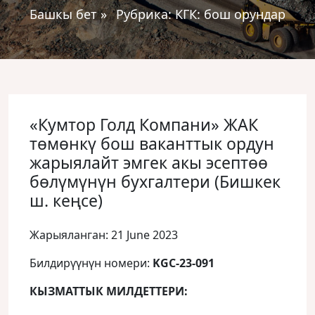
Башкы бет
»
Рубрика:
КГК: бош орундар
«Кумтор Голд Компани» ЖАК
төмөнкү бош ваканттык ордун
жарыялайт эмгек акы эсептөө
бөлүмүнүн бухгалтери (Бишкек
ш. кеңсе)
Жарыяланган: 21 June 2023
Билдирүүнүн номери:
KGC-23-091
КЫЗМАТТЫК МИЛДЕТТЕРИ: