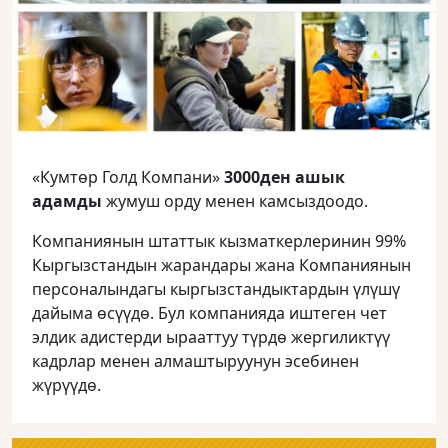
«Кумтөр Голд Компани»
3000ден ашык
адамды
жумуш орду менен камсыздоодо.
Компаниянын штаттык кызматкерлеринин 99%
Кыргызстандын жарандары жана Компаниянын
персоналындагы кыргызстандыктардын үлүшү
дайыма өсүүдө. Бул компанияда иштеген чет
элдик адистерди ырааттуу түрдө жергиликтүү
кадрлар менен алмаштыруунун эсебинен
жүрүүдө.