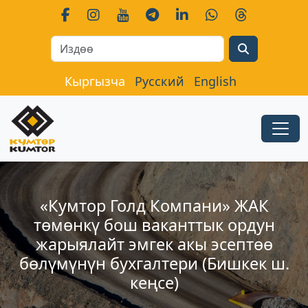
Search
Кыргызча
Русский
English
«Кумтор Голд Компани» ЖАК
төмөнкү бош ваканттык ордун
жарыялайт эмгек акы эсептөө
бөлүмүнүн бухгалтери (Бишкек ш.
кеңсе)