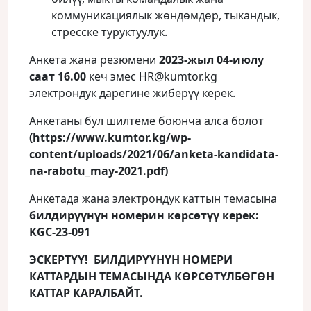
коммуникациялык жөндөмдөр, тыкандык,
стресске туруктуулук.
Анкета жана резюмени
2023-жыл 04-июлу
саат 16.00
кеч эмес HR@kumtor.kg
электрондук дарегине жиберүү керек.
Анкетаны бул шилтеме боюнча алса болот
(https://www.kumtor.kg/wp-
content/uploads/2021/06/anketa-kandidata-
na-rabotu_may-2021.pdf)
Анкетада жана электрондук каттын темасына
билдирүүнүн номерин
көрсөтүү керек:
KGC-23-091
ЭСКЕРТҮҮ! БИЛДИРҮҮНҮН НОМЕРИ
КАТТАРДЫН ТЕМАСЫНДА КӨРСӨТҮЛБӨГӨН
КАТТАР КАРАЛБАЙТ.