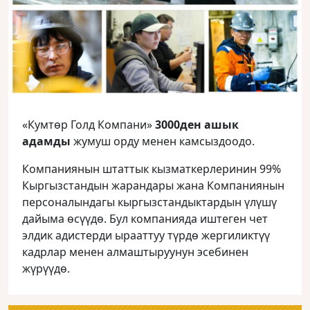
«Кумтөр Голд Компани»
3000ден ашык
адамды
жумуш орду менен камсыздоодо.
Компаниянын штаттык кызматкерлеринин 99%
Кыргызстандын жарандары жана Компаниянын
персоналындагы кыргызстандыктардын үлүшү
дайыма өсүүдө. Бул компанияда иштеген чет
элдик адистерди ырааттуу түрдө жергиликтүү
кадрлар менен алмаштыруунун эсебинен
жүрүүдө.