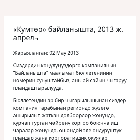
«Кумтөр» байланышта, 2013-ж.
апрель
Жарыяланган: 02 May 2013
Сиздердин көңүлүңүздөргө компаниянын
“Байланышта” маалымат бюллетенинин
номерин сунуштайбыз, аны ай сайын чыгаруу
пландаштырылууда
.
Бюллетендин ар бир чыгарылышынан сиздер
компания тарабынан региондо жүзөгө
ашырылып жаткан долбоорлор жөнүндө,
курчап турган чөйрөнү коргоо боюнча иш
чаралар жөнүндө, ошондой эле өндүрүштүк
пландар жана корпоративдик окуялар