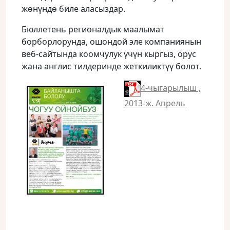
жөнүндө биле аласыздар.
Бюллетень регионалдык маалымат
борборлорунда, ошондой эле компаниянын
веб-сайтында коомчулук үчүн кыргыз, орус
жана англис тилдеринде жеткиликтүү болот.
4-чыгарылыш ,
2013-ж. Апрель