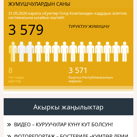
ЖУМУШЧУЛАРДЫН САНЫ
31.05.2026 карата «Кумтɵр Голд Компаниде» кадрдык эсептик
системасына ылайык иштейт
3 579
ТУРУКТУУ ЖУМУШЧУ
8
3 571
Чет элдик
Кыргыз Республикасынын
адистер
жараны
Акыркы жаңылыктар
ВИДЕО – КУРУУЧУЛАР КҮНҮ КУТ БОЛСУН!
ФОТОРЕПОРТАЖ – БОСТЕРИДЕ «КУМТӨР ДЕМИ