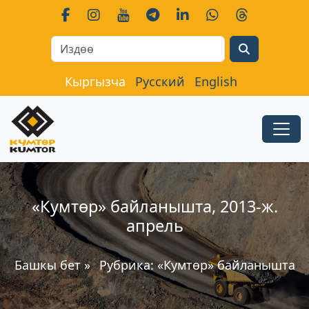
Search
Кыргызча
Русский
English
«Кумтөр» байланышта, 2013-ж.
апрель
Башкы бет
»
Рубрика:
«Кумтөр» байланышта