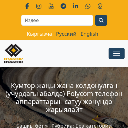
Search
Кыргызча
Русский
English
Кумтөр жаӊы жана колдонулган
(учурдагы абалда) Polycom телефон
аппараттарын сатуу жөнүндө
жарыялайт
Башкы бет
»
Рубрика:
Без категории