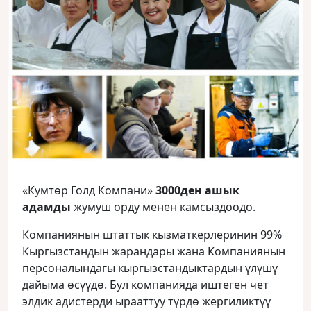
«Кумтөр Голд Компани»
3000ден ашык
адамды
жумуш орду менен камсыздоодо.
Компаниянын штаттык кызматкерлеринин 99%
Кыргызстандын жарандары жана Компаниянын
персоналындагы кыргызстандыктардын үлүшү
дайыма өсүүдө. Бул компанияда иштеген чет
элдик адистерди ырааттуу түрдө жергиликтүү