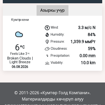
Азыркы учур
Кумтөр кени
3.3 м/с N
Wind:
84%
Humidity:
1,359.9 ммРт
Pressure:
6
59%
Cloudiness:
Feels Like 3
0.00 mm
Precipitation:
Broken Clouds |
Light Breeze
10.0 km
Visibility:
06.08.2026
© 2011-2026 «Кумтөр Голд Компани».
Материалдарды көчүрүп алуу