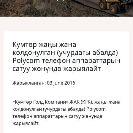
Кумтөр жаӊы жана
колдонулган (учурдагы абалда)
Polycom телефон аппараттарын
сатуу жөнүндө жарыялайт
Жарыяланган: 03 June 2016
«Кумтөр Голд Компани» ЖАК (КГК), жаӊы жана
колдонулган (учурдагы абалда) Polycom
телефон аппараттарын сатуу жөнүндө
жарыялайт.