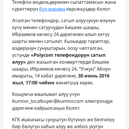
Телефон модельдеринин сыпаттамасын жана
сүрөттөрүн
бул жерден
көрсөӊүздөр болот.
Аталган телефондор, сатып алуучунун өзүнүн
күчү менен сатуучудан Бишкек шаары,
Ибраимов көчөсү 24 дарегинен алып кетүү
шарты менен сатылат. Кызыкдар тараптар,
өздөрүнүн сунуштарын, оозу чапталган,
үстүндө
«Polycom телефондорун сатып
алуу»
деп жазылган конверттерди Бишкек
шаары, Ибраимов кѳчѳсү 24, “Учкун” АКнун
имараты, 14 кабат дарегине,
30 июнь 2016
жыл, 17:00 чейин
жөнөтүшү керек.
Кошумча маалымат алуу үчүн
Kumtor_localbuyer@kumtor.com электрондук
дарегине кайрылсаӊыз болот.
КГК ишканасы сунуштун бүтүнүн же белгилүү
бир бѳлүгүн кабыл алуу же албоо укугун