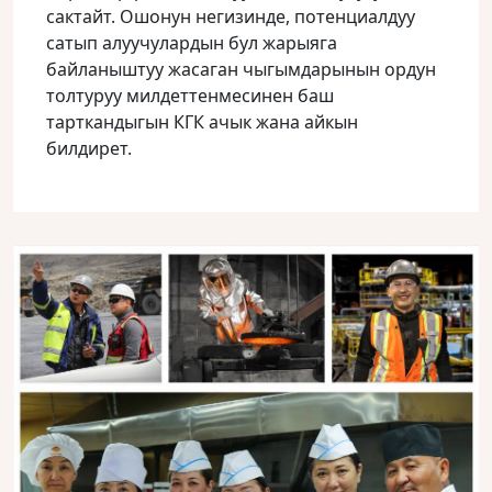
сактайт. Ошонун негизинде, потенциалдуу
сатып алуучулардын бул жарыяга
байланыштуу жасаган чыгымдарынын ордун
толтуруу милдеттенмесинен баш
тарткандыгын КГК ачык жана айкын
билдирет.