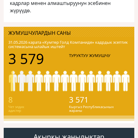
кадрлар менен алмаштыруунун эсебинен
жүрүүдө.
ЖУМУШЧУЛАРДЫН САНЫ
31.05.2026 карата «Кумтɵр Голд Компаниде» кадрдык эсептик
системасына ылайык иштейт
3 579
ТУРУКТУУ ЖУМУШЧУ
8
3 571
Чет элдик
Кыргыз Республикасынын
адистер
жараны
Акыркы жаңылыктар