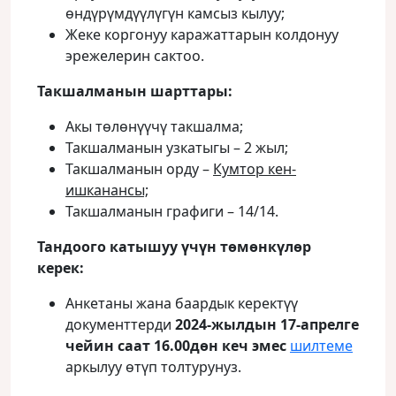
өндүрүмдүүлүгүн камсыз кылуу;
Жеке коргонуу каражаттарын колдонуу
эрежелерин сактоо.
Такшалманын шарттары:
Акы төлөнүүчү такшалма;
Такшалманын узкатыгы – 2 жыл;
Такшалманын орду –
Кумтор кен-
ишканансы;
Такшалманын графиги – 14/14.
Тандоого катышуу үчүн төмөнкүлөр
керек:
Анкетаны жана баардык керектүү
документтерди
2024-жылдын 17-апрелге
чейин саат 16.00дөн кеч эмес
шилтеме
аркылуу өтүп толтурунуз.