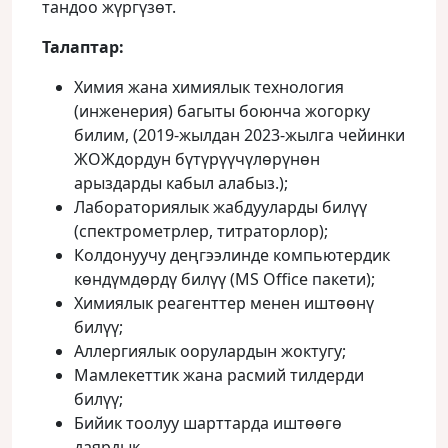
тандоо жүргүзөт.
Талаптар:
Химия жана химиялык технология
(инженерия) багыты боюнча жогорку
билим, (2019-жылдан 2023-жылга чейинки
ЖОЖдордун бүтүрүүчүлөрүнөн
арыздарды кабыл алабыз.);
Лабораториялык жабдууларды билүү
(спектрометрлер, титраторлор);
Колдонуучу деңгээлинде компьютердик
көндүмдөрдү билүү (MS Office пакети);
Химиялык реагенттер менен иштөөнү
билүү;
Аллергиялык оорулардын жоктугу;
Мамлекеттик жана расмий тилдерди
билүү;
Бийик тоолуу шарттарда иштөөгө
даярдык.