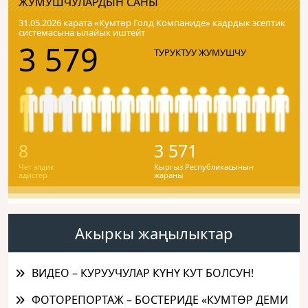
ЖУМУШЧУЛАРДЫН САНЫ
31.05.2026 карата «Кумтɵр Голд Компаниде» кадрдык эсептик
системасына ылайык иштейт
3 579
ТУРУКТУУ ЖУМУШЧУ
8
3 571
Чет элдик
Кыргыз Республикасынын
адистер
жараны
Акыркы жаңылыктар
ВИДЕО – КУРУУЧУЛАР КҮНҮ КУТ БОЛСУН!
ФОТОРЕПОРТАЖ – БОСТЕРИДЕ «КУМТӨР ДЕМИ