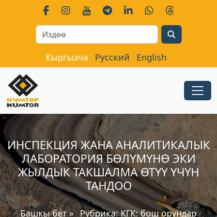
Search
Кыргызча
Русский
English
ИНСПЕКЦИЯ ЖАНА АНАЛИТИКАЛЫК
ЛАБОРАТОРИЯ БӨЛҮМҮНӨ ЭКИ
ЖЫЛДЫК ТАКШАЛМА ӨТҮҮ ҮЧҮН
ТАНДОО
Башкы бет
»
Рубрика:
КГК: бош орундар