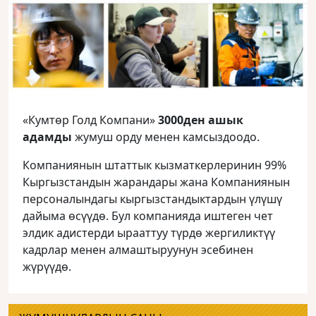
«Кумтөр Голд Компани»
3000ден ашык
адамды
жумуш орду менен камсыздоодо.
Компаниянын штаттык кызматкерлеринин 99%
Кыргызстандын жарандары жана Компаниянын
персоналындагы кыргызстандыктардын үлүшү
дайыма өсүүдө. Бул компанияда иштеген чет
элдик адистерди ырааттуу түрдө жергиликтүү
кадрлар менен алмаштыруунун эсебинен
жүрүүдө.