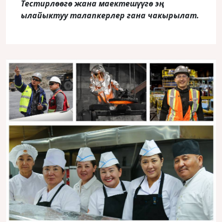
Тестирлөөгө жана маектешүүгө эң
ылайыктуу талапкерлер гана чакырылат.