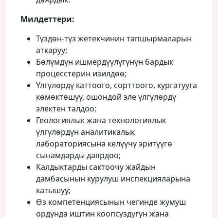
Милдеттери:
Түздөн-түз жетекчинин тапшырмаларын
аткаруу;
Бөлүмдүн ишмердүүлүгүнүн бардык
процесстерин изилдөө;
Үлгүлөрдү каттоого, сорттоого, кургатууга
көмөктөшүү, ошондой эле үлгүлөрдү
электен талдоо;
Геологиялык жана технологиялык
үлгүлөрдүн аналитикалык
лабораториясына келүүчү эритүүгө
сынамдарды даярдоо;
Калдыктарды сактоочу жайдын
дамбасынын курулуш инспекцияларына
катышуу;
Өз компетенциясынын чегинде жумуш
ордунда иштин коопсуздугун жана