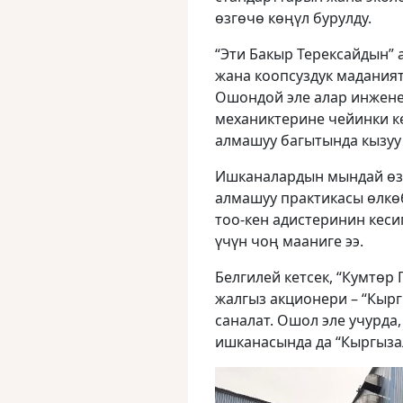
өзгөчө көңүл бурулду.
“Эти Бакыр Терексайдын” 
жана коопсуздук мадания
Ошондой эле алар инжене
механиктерине чейинки к
алмашуу багытында кызуу 
Ишканалардын мындай өз
алмашуу практикасы өлкө
тоо-кен адистеринин кес
үчүн чоң мааниге ээ.
Белгилей кетсек, “Кумтөр
жалгыз акционери – “Кыр
саналат. Ошол эле учурда,
ишканасында да “Кыргыза