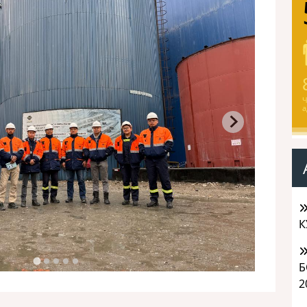
Ч
а
К
Б
2