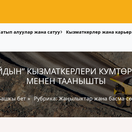
Сатып алуулар жана сатуу
Кызматкерлер жана карьер
АЙДЫН” КЫЗМАТКЕРЛЕРИ КУМТ
МЕНЕН ТААНЫШТЫ
Башкы бет
»
Рубрика:
Жаңылыктар жана басма-сө