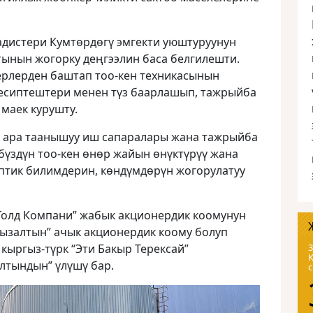
адистери Кумтөрдөгү эмгекти уюштуруунун
тынын жогорку деңгээлин баса белгилешти.
рлерден баштап тоо-кен техникасынын
есиптештери менен түз баарлашып, тажрыйба
маек курушту.
 ара таанышуу иш сапаралары жана тажрыйба
бүздүн тоо-кен өнөр жайын өнүктүрүү жана
иптик билимдерин, көндүмдөрүн жогорулатуу
 Голд Компани” жабык акционердик коомунун
гызалтын” ачык акционердик коому болуп
 кыргыз-түрк “Эти Бакыр Терексай”
3
лтындын” үлүшү бар.