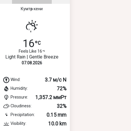
Кумтөр кени
16
Feels Like 16
Light Rain | Gentle Breeze
07.08.2026
3.7 м/с N
Wind:
72%
Humidity:
1,357.2 ммРт
Pressure:
32%
Cloudiness:
0.15 mm
Precipitation:
10.0 km
Visibility: