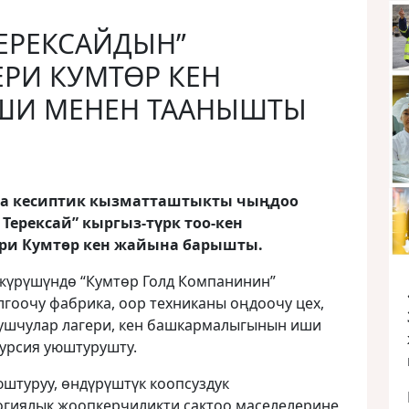
ТЕРЕКСАЙДЫН”
РИ КУМТӨР КЕН
ШИ МЕНЕН ТААНЫШТЫ
а кесиптик кызматташтыкты чыңдоо
Терексай” кыргыз-түрк тоо-кен
ри Кумтөр кен жайына барышты.
жүрүшүндө “Кумтөр Голд Компанинин”
лгоочу фабрика, оор техниканы оңдоочу цех,
мушчулар лагери, кен башкармалыгынын иши
урсия уюштурушту.
штуруу, өндүрүштүк коопсуздук
огиялык жоопкерчиликти сактоо маселелерине