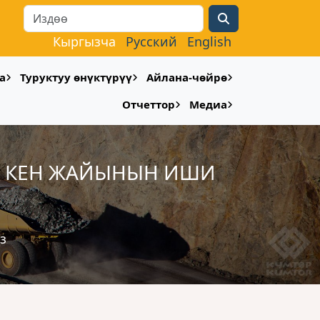
Search
Кыргызча
Русский
English
а
Туруктуу өнүктүрүү
Айлана-чөйрө
Отчеттор
Медиа
ӨР КЕН ЖАЙЫНЫН ИШИ
з