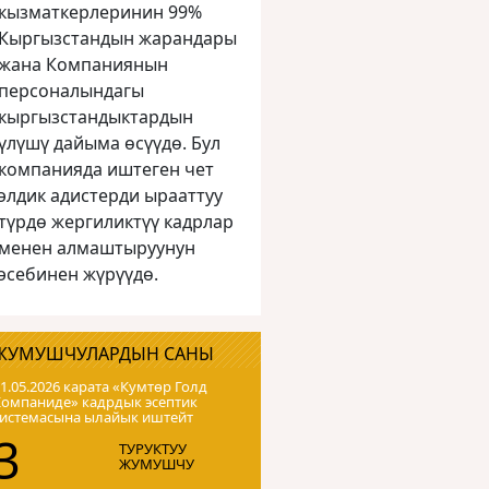
кызматкерлеринин 99%
Кыргызстандын жарандары
жана Компаниянын
персоналындагы
кыргызстандыктардын
үлүшү дайыма өсүүдө. Бул
компанияда иштеген чет
элдик адистерди ырааттуу
түрдө жергиликтүү кадрлар
менен алмаштыруунун
эсебинен жүрүүдө.
ЖУМУШЧУЛАРДЫН САНЫ
1.05.2026 карата «Кумтɵр Голд
Компаниде» кадрдык эсептик
системасына ылайык иштейт
3
ТУРУКТУУ
ЖУМУШЧУ