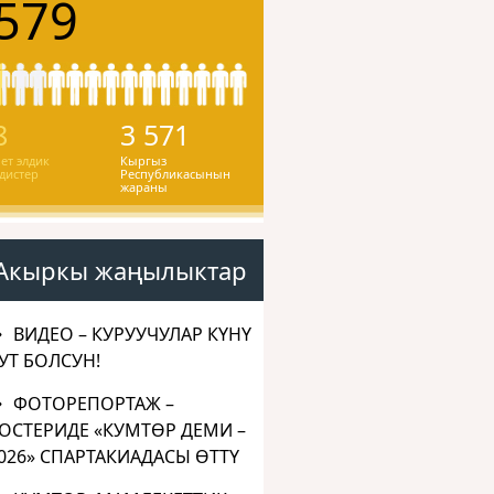
579
8
3 571
ет элдик
Кыргыз
дистер
Республикасынын
жараны
Акыркы жаңылыктар
ВИДЕО – КУРУУЧУЛАР КҮНҮ
УТ БОЛСУН!
ФОТОРЕПОРТАЖ –
ОСТЕРИДЕ «КУМТӨР ДЕМИ –
026» СПАРТАКИАДАСЫ ӨТТҮ