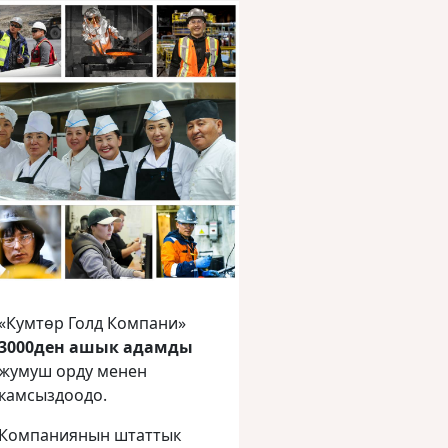
«Кумтөр Голд Компани»
3000ден ашык адамды
жумуш орду менен
камсыздоодо.
Компаниянын штаттык