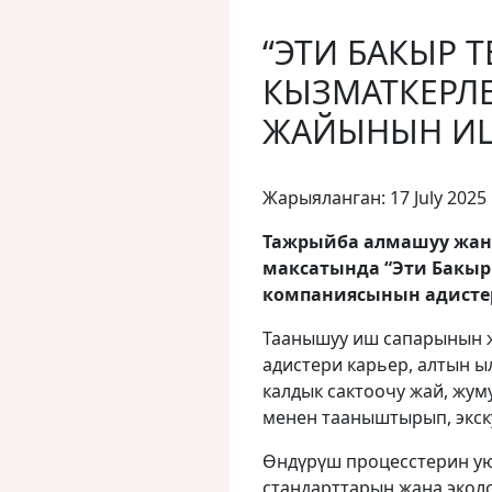
“ЭТИ БАКЫР 
КЫЗМАТКЕРЛЕ
ЖАЙЫНЫН И
Жарыяланган: 17 July 2025
Тажрыйба алмашуу жан
максатында “Эти Бакыр 
компаниясынын адисте
Таанышуу иш сапарынын 
адистери карьер, алтын ы
калдык сактоочу жай, жу
менен тааныштырып, экск
Өндүрүш процесстерин ую
стандарттарын жана экол