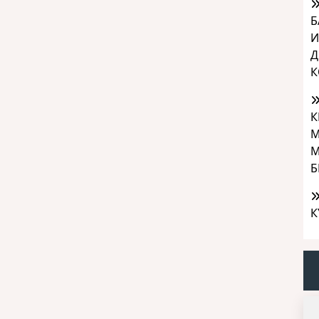
Б
И
Д
К
К
М
М
Б
К