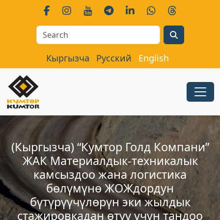
Search
Кыргызча
Русский
English
(Кыргызча) “Кумтор Голд Компани”
ЖАК Материалдык-техникалык
камсыздоо жана логистика
бөлүмүнө ЖОЖдордун
бүтүрүүчүлөрүн эки жылдык
стажировкадан өтүү үчүн тандоо