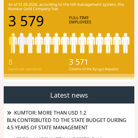
As of 31.05.2026, according to the HR management system, the
Kumtor Gold Company has
3 579
FULL-TIME
EMPLOYEES
8
3 571
Expatriate specialists
Citizens of the Kyrgyz Republic
Latest news
KUMTOR: MORE THAN USD 1.2
BLN CONTRIBUTED TO THE STATE BUDGET DURING
4.5 YEARS OF STATE MANAGEMENT