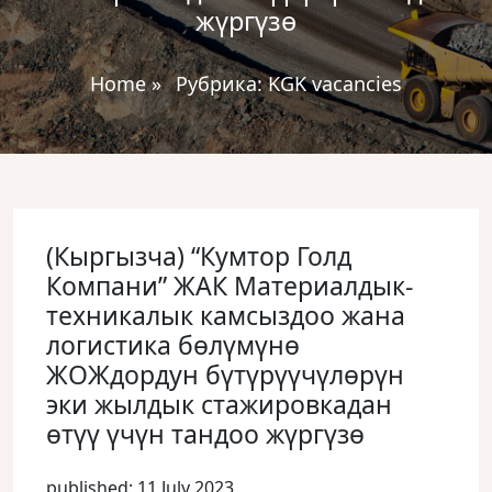
жүргүзө
Home
»
Рубрика:
KGK vacancies
(Кыргызча) “Кумтор Голд
Компани” ЖАК Материалдык-
техникалык камсыздоо жана
логистика бөлүмүнө
ЖОЖдордун бүтүрүүчүлөрүн
эки жылдык стажировкадан
өтүү үчүн тандоо жүргүзө
published: 11 July 2023