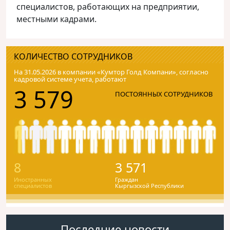
специалистов, работающих на предприятии,
местными кадрами.
КОЛИЧЕСТВО СОТРУДНИКОВ
На 31.05.2026 в компании «Кумтор Голд Компани», согласно
кадровой системе учета, работают
3 579
ПОСТОЯННЫХ СОТРУДНИКОВ
8
3 571
Иностранных
Граждан
специалистов
Кыргызской Республики
Последние новости