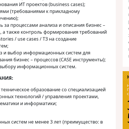
ования ИТ проектов (business cases);
ями (требованиями к прикладному
чению);
ь за процессами анализа и описания бизнес –
be), а также контроль формирования требований
tories / use cases / ТЗ на создание
тем;
з и выбор информационных систем для
ания бизнес – процессов (CASE инструменты);
 выбору информационных систем.
АНИЯ:
Н
 техническое образование со специализацией
Г
с
нных технологий / управления проектами,
тематики и информатики;
ых систем не менее 3 лет (преимущество: в