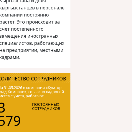
Кыргызстана и доля
кыргызстанцев в персонале
компании постоянно
растет. Это происходит за
счет постепенного
замещения иностранных
специалистов, работающих
на предприятии, местными
кадрами.
КОЛИЧЕСТВО СОТРУДНИКОВ
а 31.05.2026 в компании «Кумтор
олд Компани», согласно кадровой
истеме учета, работают
3
ПОСТОЯННЫХ
СОТРУДНИКОВ
579