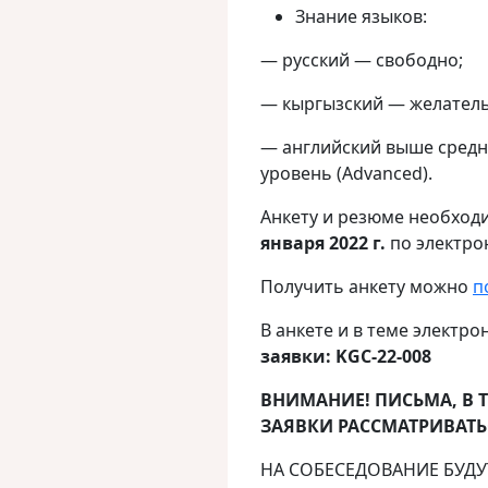
Знание языков:
— русский — свободно;
— кыргызский — желатель
— английский выше средне
уровень (Advanced).
​​​​​​​Анкету и резюме необ
января 2022 г.
по электро
Получить анкету можно
п
В анкете и в теме элект
заявки: KGC-22-008
ВНИМАНИЕ! ПИСЬМА, В 
ЗАЯВКИ РАССМАТРИВАТЬС
НА СОБЕСЕДОВАНИЕ БУД