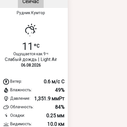
Сейчас
Рудник Кумтор
11
Ощущается как 9
Слабый дождь | Light Air
06.08.2026
0.6 м/с С
Ветер:
49%
Влажность:
1,351.9 ммРт
Давление:
84%
Облачность:
0.25 мм
Осадки:
10.0 км
Видимость: