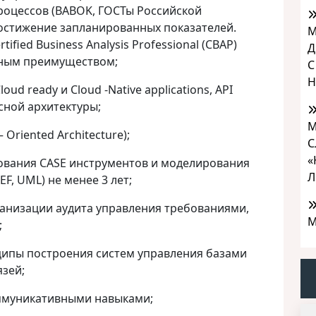
оцессов (BABOK, ГОСТы Российской
достижение запланированных показателей.
М
fied Business Analysis Professional (CBAP)
Д
тным преимуществом;
С
Н
ud ready и Cloud -Native applications, API
ной архитектуры;
М
 Oriented Architecture);
С
«
ования CASE инструментов и моделирования
Л
EF, UML) не менее 3 лет;
анизации аудита управления требованиями,
М
;
ипы построения систем управления базами
язей;
ммуникативными навыками;