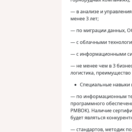
— в анализе и управлени
менее 3 лет;
— по миграции данных, О
— с облачными технология
— с информационными си
— не менее чем в 3 бизнес 
логистика, преимущество 
Специальные навыки 
— по информационным те
программного обеспечения
PMBOK). Наличие сертифик
будет являться конкурен
— стандартов, методик п