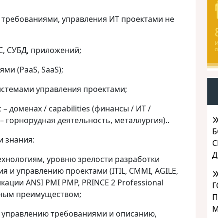
я требованиями, управления ИТ проектами не
И
С, СУБД, приложений;
с
ми (PaaS, SaaS);
стемами управления проектами;
– доменах / capabilities (финансы / ИТ /
– горнорудная деятельность, металлургия)..
Б
и знания:
С
Д
хнологиям, уровню зрелости разработки
 и управлению проектами (ITIL, CMMI, AGILE,
ации ANSI PMI PMP, PRINCE 2 Professional
Г
тным преимуществом;
П
М
о управлению требованиями и описанию,