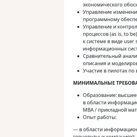
экономического обосн
Управление изменени
программному обеспе
Управление и контрол
процессов (as is, to 
к системе в виде user s
информационных сис
Сравнительный анали
описания и моделиров
Участие в пилотах по
МИНИМАЛЬНЫЕ ТРЕБОВ
Образование: высшее
в области информацио
MBA / прикладной ма
Опыт работы:
— в области информационн
горнорудных компаниях);