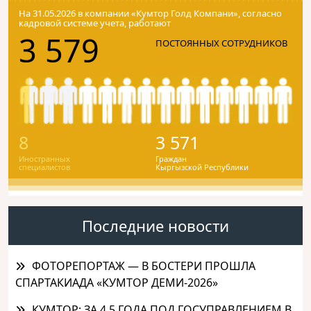
На 31.05.2026 в компании «Кумтор Голд Компани», согласно
кадровой системе учета, работают
3 579
ПОСТОЯННЫХ СОТРУДНИКОВ
8
3 571
Иностранных
Граждан
специалистов
Кыргызской Республики
Последние новости
ФОТОРЕПОРТАЖ — В БОСТЕРИ ПРОШЛА
СПАРТАКИАДА «КУМТОР ДЕМИ-2026»
КУМТОР: ЗА 4,5 ГОДА ПОД ГОСУПРАВЛЕНИЕМ В