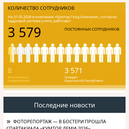
КОЛИЧЕСТВО СОТРУДНИКОВ
На 31.05.2026 в компании «Кумтор Голд Компани», согласно
кадровой системе учета, работают
3 579
ПОСТОЯННЫХ СОТРУДНИКОВ
8
3 571
Иностранных
Граждан
специалистов
Кыргызской Республики
Последние новости
ФОТОРЕПОРТАЖ — В БОСТЕРИ ПРОШЛА
СПАРТАКИАДА «КУМТОР ДЕМИ-2026»