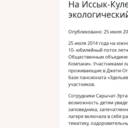
На Иссык-Кул
экологически
Опубликовано: 25 июля 2
25 июля 2014 года на юж
10- юбилейный поток летн
Общественным объединен
Компани».
Участниками ла
проживающие в Джети-Огу
базе пансионата «Эдельвей
участников.
Сотрудники Сарычат-Эрта
возможность детям увиде
заповедника, запечатлен
лагеря включала в себя р
тематику, оздоровительн