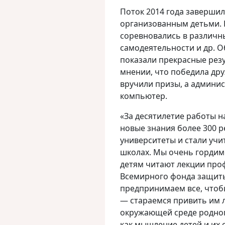
Поток 2014 года заверши
организованным детьми. 
соревновались в различны
самодеятельности и др. О
показали прекрасные рез
мнении, что победила др
вручили призы, а админи
компьютер.
«За десятилетие работы н
новые знания более 300 р
университеты и стали учи
школах. Мы очень гордим
детям читают лекции проф
Всемирного фонда защиты
предпринимаем все, чтобы
— стараемся привить им л
окружающей среде родног
как мышление детей и их 