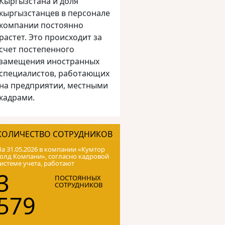
Кыргызстана и доля
кыргызстанцев в персонале
компании постоянно
растет. Это происходит за
счет постепенного
замещения иностранных
специалистов, работающих
на предприятии, местными
кадрами.
КОЛИЧЕСТВО СОТРУДНИКОВ
а 31.05.2026 в компании «Кумтор
олд Компани», согласно кадровой
истеме учета, работают
3
ПОСТОЯННЫХ
СОТРУДНИКОВ
579