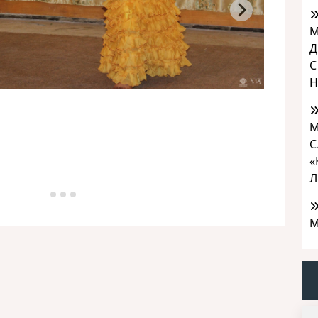
М
Д
С
Н
М
С
«
Л
М