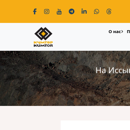
О нас
П
На Иссы