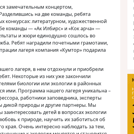
лся замечательным концертом,
Разделившись на две команды, ребята
х конкурсах: литературном, художественной
бе команды — «Ак Илбирс» и «Кок арча» —
ультаты и жюри единодушно сошлось во
ужба. Ребят наградили почетными грамотами,
страции лагеря компания «Кумтор» подарила
ашего лагеря, в нем отдохнули и приобрели
ебят. Некоторые из них уже закончили
телями биологии или экологии в районных
Н
ся ими. Программа нашего лагеря уникальна –
Г
ессора, работники заповедника, эксперты
с
 дикой природы и другие партнеры. Мы
 заинтересовать детей в вопросах экологии
юбовь к природе, научить их заботиться об
о края. Очень интересно наблюдать за тем,
отношение к экологии меняется и становится