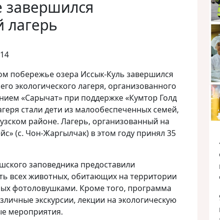
е завершился
й лагерь
014
ном побережье озера Иссык-Куль завершился
его экологического лагеря, организованного
ием «Сарычат» при поддержке «Кумтор Голд
геря стали дети из малообеспеченных семей,
зском районе. Лагерь, организованный на
с» (с. Чон-Жаргылчак) в этом году принял 35
шского заповедника предоставили
ть всех животных, обитающих на территории
ных фотоловушками. Кроме того, программа
азличные экскурсии, лекции на экологическую
ые мероприятия.