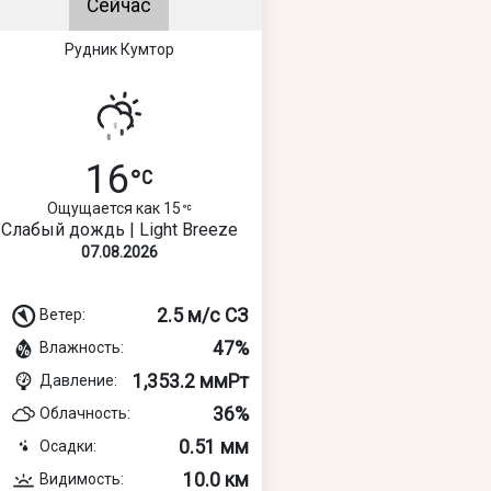
Сейчас
Рудник Кумтор
16
Ощущается как 15
Слабый дождь | Light Breeze
07.08.2026
2.5 м/с СЗ
Ветер:
47%
Влажность:
1,353.2 ммРт
Давление:
36%
Облачность:
0.51 мм
Осадки:
10.0 км
Видимость: