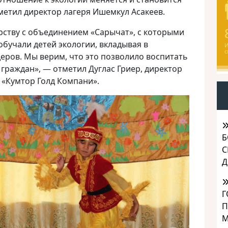
метил директор лагеря Ишемкул Асакеев.
ству с объединением «Сарычат», с которыми
обучали детей экологии, вкладывая в
И
с
еров. Мы верим, что это позволило воспитать
граждан», — отметил Дуглас Гриер, директор
 «Кумтор Голд Компани».
Б
С
Д
Г
П
М