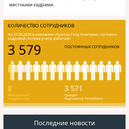
местными кадрами.
КОЛИЧЕСТВО СОТРУДНИКОВ
На 31.05.2026 в компании «Кумтор Голд Компани», согласно
кадровой системе учета, работают
3 579
ПОСТОЯННЫХ СОТРУДНИКОВ
8
3 571
Иностранных
Граждан
специалистов
Кыргызской Республики
Последние новости