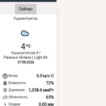
Сейчас
Рудник Кумтор
4
Ощущается как 4
Рваные облака | Light Air
07.08.2026
0.5 м/с С
Ветер:
72%
Влажность:
1,358.6 ммРт
Давление:
65%
Облачность:
0.00 мм
Осадки: