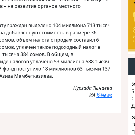
в – на развитие органов местного
лату граждан выделено 104 миллиона 713 тысяч
 на добавленную стоимость в размере 36
И
сомов, объем налога с продаж составил 6
с
сомов, уплачен также подоходный налог в
 тысяча 384 сомов. В общем, в
виде налогов уплачено 53 миллиона 588 тысяч
й фонд поступило 18 миллионов 63 тысячи 137
Азиза Мамбетказиева.
Нурзада Тынаева
Б
ИА
K-News
С
Д
Г
П