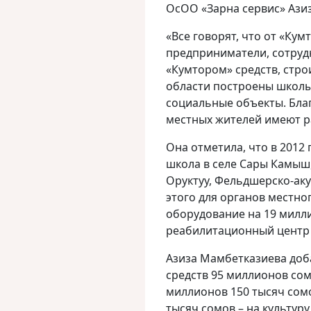
ОсОО «Зарна сервис» Ази
«Все говорят, что от «Кум
предприниматели, сотруд
«Кумтором» средств, стро
области построены школы
социальные объекты. Благ
местных жителей имеют р
Она отметила, что в 2012
школа в селе Сары Камыш, 
Оруктуу, Фельдшерско-аку
этого для органов местно
оборудование на 19 милл
реабилитационный центр в
Азиза Мамбетказиева доб
средств 95 миллионов сом
миллионов 150 тысяч сомо
тысяч сомов – на культуру