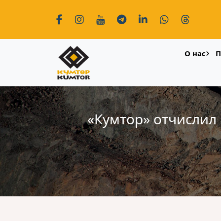
О нас
П
«Кумтор» отчислил