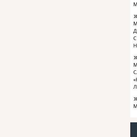
М
М
Д
С
Н
М
С
«
Л
М