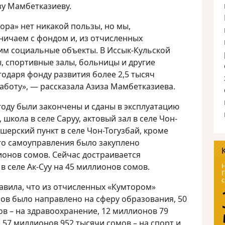
зу Мамбетказиеву.
тора» нет никакой пользы, но мы,
ничаем с фондом и, из отчисленных
им социальные объекты. В Иссык-Кульской
, спортивные залы, больницы и другие
одаря фонду развития более 2,5 тысяч
аботу», — рассказала Азиза Мамбетказиева.
 году были закончены и сданы в эксплуатацию
школа в селе Саруу, актовый зал в селе Чон-
шерский пункт в селе Чон-Тогузбай, кроме
го самоуправления было закуплено
ионов сомов. Сейчас достраивается
 селе Ак-Суу на 45 миллионов сомов.
Н
Г
с
авила, что из отчисленных «Кумтором»
ов было направлено на сферу образования, 50
в – на здравоохранение, 12 миллионов 79
, 57 миллионов 952 тысячи сомов – на спорт и