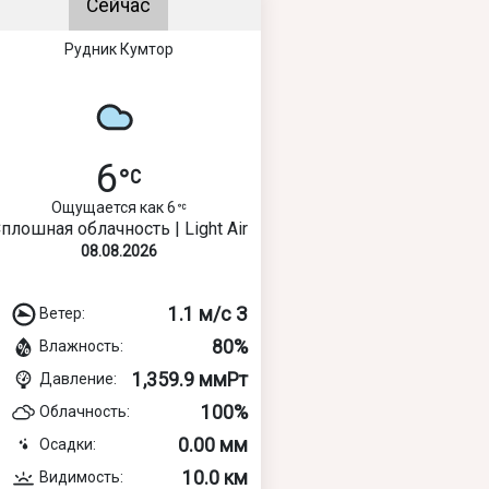
Сейчас
Рудник Кумтор
6
Ощущается как 6
плошная облачность | Light Air
08.08.2026
1.1 м/с З
Ветер:
80%
Влажность:
1,359.9 ммРт
Давление:
100%
Облачность:
0.00 мм
Осадки:
10.0 км
Видимость: