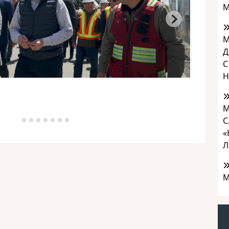
М
М
Д
С
Н
М
С
«
Л
М