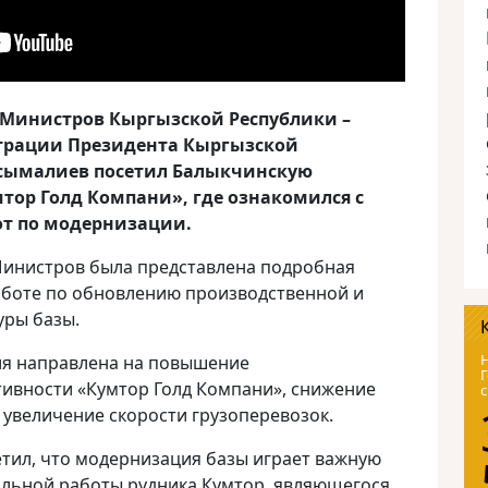
 Министров Кыргызской Республики –
трации Президента Кыргызской
сымалиев посетил Балыкчинскую
тор Голд Компани», где ознакомился с
т по модернизации.
инистров была представлена подробная
боте по обновлению производственной и
уры базы.
Н
я направлена на повышение
Г
ивности «Кумтор Голд Компани», снижение
с
 увеличение скорости грузоперевозок.
тил, что модернизация базы играет важную
ильной работы рудника Кумтор, являющегося