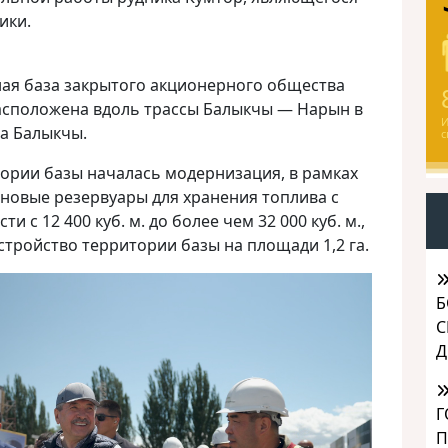
ики.
ая база закрытого акционерного общества
асположена вдоль трассы Балыкчы — Нарын в
И
а Балыкчы.
с
тории базы началась модернизация, в рамках
новые резервуары для хранения топлива с
 с 12 400 куб. м. до более чем 32 000 куб. м.,
стройство территории базы на площади 1,2 га.
Б
С
Д
Г
П