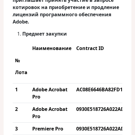
приглашает принять участие в запросе
котировок на приобретение и продление
лицензий программного обеспечения
Adobe.
Предмет закупки
Наименование
Contract ID
№
Лота
1
Adobe Acrobat
AC08E6646BA82FD1CF5A
Pro
2
Adobe Acrobat
0930
E
518726
A
022
AD
88
A
Pro
3
Premiere Pro
0930
E
518726
A
022
AD
88
A