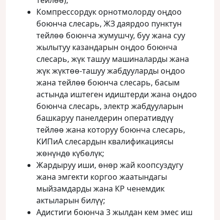
тейлөө);
Компрессордук орнотмолорду оңдоо
боюнча слесарь, ЖЗ даярдоо пунктун
тейлөө боюнча жумушчу, буу жана суу
жылытуу казандарын оңдоо боюнча
слесарь, жүк ташуу машиналарды жана
жүк жүктөө-ташуу жабдууларды оңдоо
жана тейлөө боюнча слесарь, басым
астында иштеген идиштерди жана оңдоо
боюнча слесарь, электр жабдууларын
башкаруу панелдерин оперативдүү
тейлөө жана которуу боюнча слесарь,
КИПиА слесардын квалификациясы
жөнүндө күбөлүк;
Жардыруу иши, өнөр жай коопсуздугу
жана эмгекти коргоо жаатындагы
мыйзамдарды жана КР ченемдик
актыларын билүү;
Адистиги боюнча 3 жылдан кем эмес иш