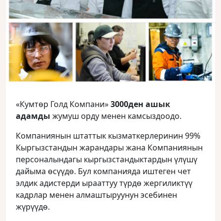
«Кумтөр Голд Компани»
3000ден ашык
адамды
жумуш орду менен камсыздоодо.
Компаниянын штаттык кызматкерлеринин 99%
Кыргызстандын жарандары жана Компаниянын
персоналындагы кыргызстандыктардын үлүшү
дайыма өсүүдө. Бул компанияда иштеген чет
элдик адистерди ырааттуу түрдө жергиликтүү
кадрлар менен алмаштыруунун эсебинен
жүрүүдө.