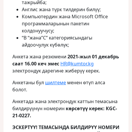
тажрыйба;
Англис жана түрк тилдерин билүү;
Компьютердин жана Microsoft Office
программаларынын пакетин
колдонуучусу;
“В “жана”С” категориясындагы
айдоочулук күбөлүк;
Анкета жана резюмени
2021-жыл 01 декабрь
саат 16.00 кеч эмес
HR@kumtor.kg
электрондук дарегине жиберүү керек.
Анкетаны бул
шилтеме
менен өтүп алса
болот.
Анкетада жана электрондук каттын темасына
билдирүүнүн номерин
көрсөтүү керек: КGC-
21-0227.
ЭСКЕРТҮҮ! ТЕМАСЫНДА БИЛДИРҮҮ НОМЕРИ