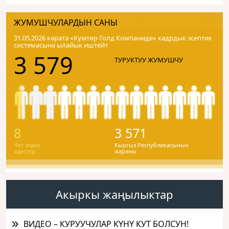
ЖУМУШЧУЛАРДЫН САНЫ
31.05.2026 карата «Кумтɵр Голд Компаниде» кадрдык эсептик
системасына ылайык иштейт
3 579
ТУРУКТУУ ЖУМУШЧУ
8
3 571
Чет элдик
Кыргыз Республикасынын
адистер
жараны
Акыркы жаңылыктар
ВИДЕО – КУРУУЧУЛАР КҮНҮ КУТ БОЛСУН!