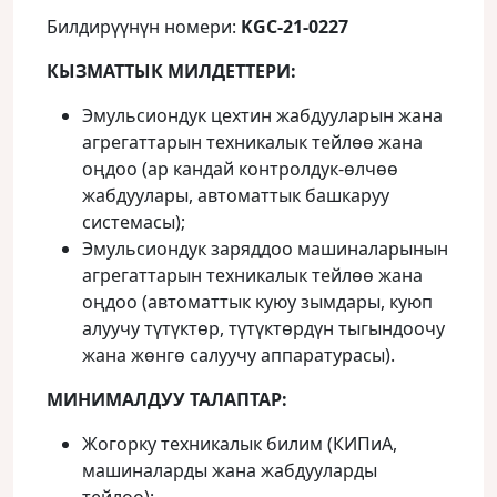
Билдирүүнүн номери:
KGC-21-0227
КЫЗМАТТЫК МИЛДЕТТЕРИ:
Эмульсиондук цехтин жабдууларын жана
агрегаттарын техникалык тейлөө жана
оңдоо (ар кандай контролдук-өлчөө
жабдуулары, автоматтык башкаруу
системасы);
Эмульсиондук заряддоо машиналарынын
агрегаттарын техникалык тейлөө жана
оңдоо (автоматтык куюу зымдары, куюп
алуучу түтүктөр, түтүктөрдүн тыгындоочу
жана жөнгө салуучу аппаратурасы).
МИНИМАЛДУУ ТАЛАПТАР:
Жогорку техникалык билим (КИПиА,
машиналарды жана жабдууларды