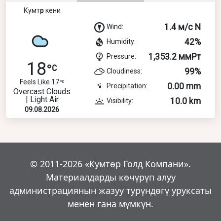
Кумтөр кени
1.4 м/с N
Wind:
42%
Humidity:
1,353.2 ммРт
Pressure:
18
99%
Cloudiness:
Feels Like 17
0.00 mm
Precipitation:
Overcast Clouds
| Light Air
10.0 km
Visibility:
09.08.2026
© 2011-2026 «Кумтөр Голд Компани».
Материалдарды көчүрүп алуу
администрациянын жазуу турүндөгү уруксаты
менен гана мүмкүн.