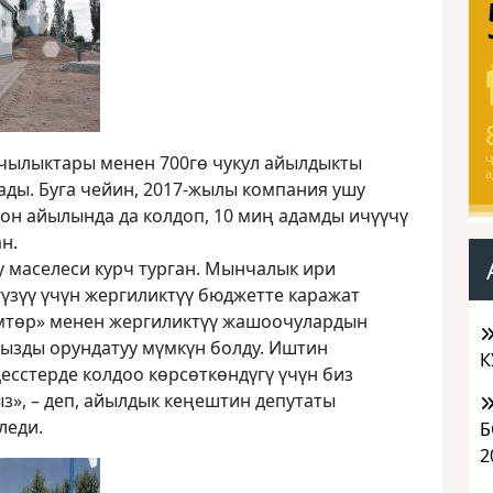
чылыктары менен 700гө чукул айылдыкты
Ч
а
ады. Буга чейин, 2017-жылы компания ушу
он айылында да колдоп, 10 миң адамды ичүүчү
н.
у маселеси курч турган. Мынчалык ири
үзүү үчүн жергиликтүү бюджетте каражат
Кумтөр» менен жергиликтүү жашоочулардын
ызды орундатуу мүмкүн болду. Иштин
К
сстерде колдоо көрсөткөндүгү үчүн биз
з», – деп, айылдык кеңештин депутаты
леди.
Б
2