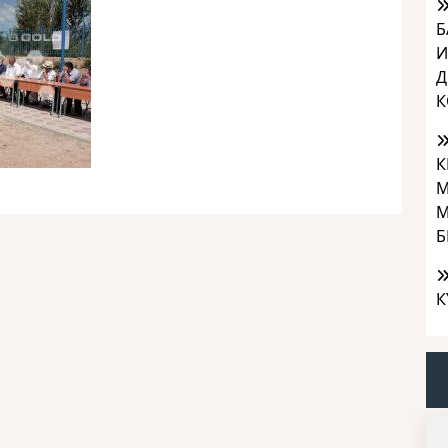
Б
И
Д
К
К
М
М
Б
К