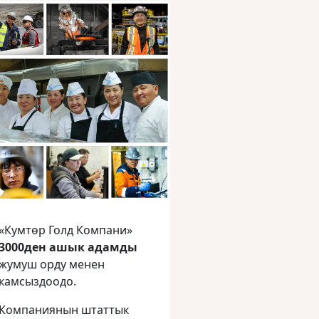
«Кумтөр Голд Компани»
3000ден ашык адамды
жумуш орду менен
камсыздоодо.
Компаниянын штаттык