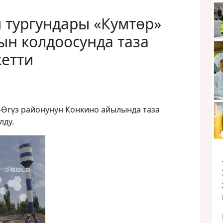
 тургундары «Кумтөр»
н колдоосунда таза
жетти
-Өгүз районунун Конкино айылында таза
лду.