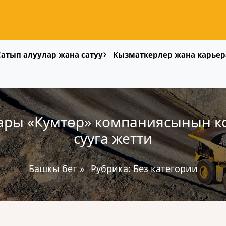
Сатып алуулар жана сатуу
Кызматкерлер жана карьер
ары «Кумтөр» компаниясынын ко
сууга жетти
Башкы бет
»
Рубрика:
Без категории