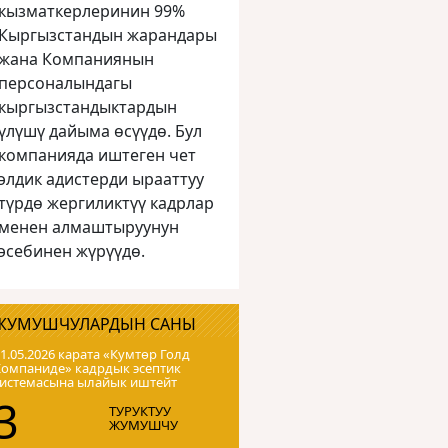
кызматкерлеринин 99%
Кыргызстандын жарандары
жана Компаниянын
персоналындагы
кыргызстандыктардын
үлүшү дайыма өсүүдө. Бул
компанияда иштеген чет
элдик адистерди ырааттуу
түрдө жергиликтүү кадрлар
менен алмаштыруунун
эсебинен жүрүүдө.
ЖУМУШЧУЛАРДЫН САНЫ
1.05.2026 карата «Кумтɵр Голд
Компаниде» кадрдык эсептик
системасына ылайык иштейт
3
ТУРУКТУУ
ЖУМУШЧУ