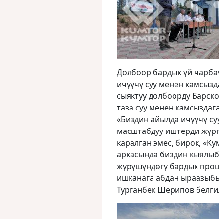
Долбоор бардык үй чарба
ичүүчү суу менен камсызд
сыяктуу долбоорду Барско
таза суу менен камсыздага
«Биздин айылда ичүүчү су
масштабдуу иштерди жүрг
каралган эмес, бирок, «
аркасында биздин кыялыб
жүрүшүндөгү бардык проце
ишканага абдан ыраазыбы
Турганбек Шерипов белги