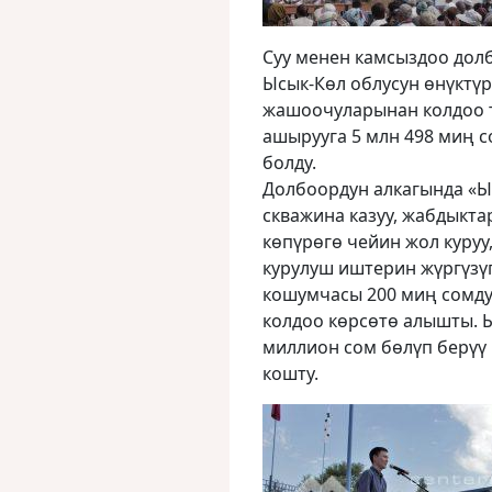
Суу менен камсыздоо долб
Ысык-Көл облусун өнүктүр
жашоочуларынан колдоо т
ашырууга 5 млн 498 миң 
болду.
Долбоордун алкагында «Ы
скважина казуу, жабдыкта
көпүрөгө чейин жол куруу,
курулуш иштерин жүргүзүп
кошумчасы 200 миң сомду 
колдоо көрсөтө алышты. Ы
миллион сом бөлүп берүү
кошту.