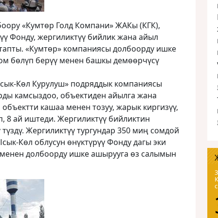
оору «Кумтөр Голд Компани» ЖАКы (КГК),
үү Фонду, жергиликтүү бийлик жана айыл
апты. «Кумтөр» компаниясы долбоорду ишке
сом бөлүп берүү менен башкы демөөрчүсү
сык-Көл Курулуш» подряддык компаниясы
рды камсыздоо, объектиден айылга жана
 объектти кашаа менен тозуу, жарык киргизүү,
, 8 ай иштеди. Жергиликтүү бийликтин
түздү. Жергиликтүү тургундар 350 миң сомдой
сык-Көл облусун өнүктүрүү Фонду дагы эки
 менен долбоорду ишке ашырууга өз салымын
3