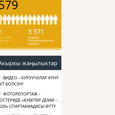
579
8
3 571
ет элдик
Кыргыз
дистер
Республикасынын
жараны
Акыркы жаңылыктар
ВИДЕО – КУРУУЧУЛАР КҮНҮ
УТ БОЛСУН!
ФОТОРЕПОРТАЖ –
ОСТЕРИДЕ «КУМТӨР ДЕМИ –
026» СПАРТАКИАДАСЫ ӨТТҮ