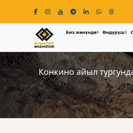
Биз жөнүндө
Өндүрүш
Конкино айыл тургунд