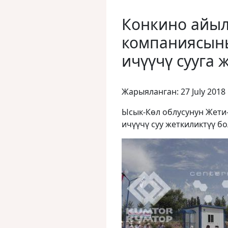
Конкино айыл
компаниясыны
ичүүчү сууга 
Жарыяланган: 27 July 2018
Ысык-Көл облусунун Жети
ичүүчү суу жеткиликтүү бо