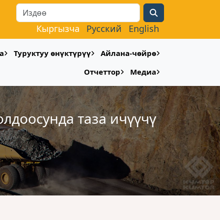
Search
Кыргызча
Русский
English
а
Туруктуу өнүктүрүү
Айлана-чөйрө
Отчеттор
Медиа
лдоосунда таза ичүүчү