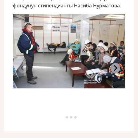
фондунун стипендианты Насиба Нурматова.