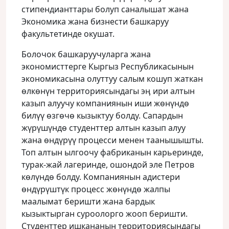
стипендианттары болуп саналышат жана
Экономика жана бизнести башкаруу
факультетинде окушат.
Болочок башкаруучуларга жана
экономисттерге Кыргыз Республикасынын
экономикасына олуттуу салым кошуп жаткан
ɵлкɵнүн территориясындагы эӊ ири алтын
казып алуучу компаниянын иши жɵнүндɵ
билүү ɵзгɵчɵ кызыктуу болду. Сапардын
жүрүшүндɵ студенттер алтын казып алуу
жана ɵндүрүү процесси менен таанышышты.
Топ алтын ылгоочу фабриканын карьеринде,
турак-жай лагеринде, ошондой эле Петров
кɵлүндɵ болду. Компаниянын адистери
ɵндүрүштүк процесс жɵнүндɵ жалпы
маалымат беришти жана бардык
кызыктырган суроолорго жооп беришти.
Студенттер ишкананын территориясындагы