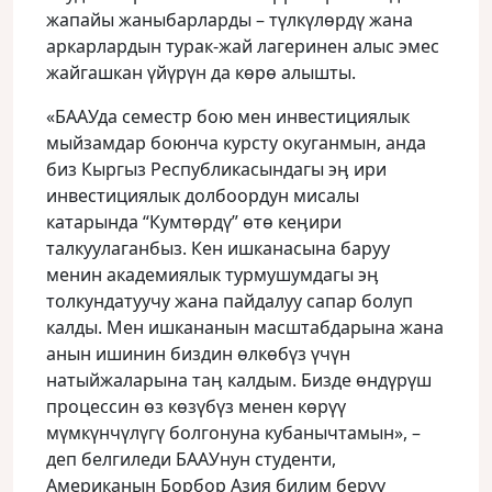
жапайы жаныбарларды – түлкүлɵрдү жана
аркарлардын турак-жай лагеринен алыс эмес
жайгашкан үйүрүн да кɵрɵ алышты.
«БААУда семестр бою мен инвестициялык
мыйзамдар боюнча курсту окуганмын, анда
биз Кыргыз Республикасындагы эӊ ири
инвестициялык долбоордун мисалы
катарында “Кумтɵрдү” ɵтɵ кеӊири
талкуулаганбыз. Кен ишканасына баруу
менин академиялык турмушумдагы эӊ
толкундатуучу жана пайдалуу сапар болуп
калды. Мен ишкананын масштабдарына жана
анын ишинин биздин ɵлкɵбүз үчүн
натыйжаларына таӊ калдым. Бизде ɵндүрүш
процессин ɵз кɵзүбүз менен кɵрүү
мүмкүнчүлүгү болгонуна кубанычтамын», –
деп белгиледи БААУнун студенти,
Американын Борбор Азия билим берүү