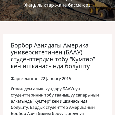
Жаңылыктар жана басма-сөз
Борбор Азиядагы Америка
университетинен (БААУ)
студенттердин тобу “Кумтɵр”
кен ишканасында болушту
Жарыяланган: 22 January 2015
Ɵткɵн дем алыш күндɵрү БААУнун
студенттеринин тобу таанышуу сапарынын
алкагында “Кумтɵр” кен ишканасында
болушту. Бардык студенттер Американын
Борбор Азия билим берүү фондунун