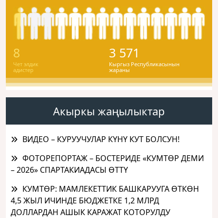
8
3 571
Чет элдик
Кыргыз Республикасынын
адистер
жараны
Акыркы жаңылыктар
ВИДЕО – КУРУУЧУЛАР КҮНҮ КУТ БОЛСУН!
ФОТОРЕПОРТАЖ – БОСТЕРИДЕ «КУМТӨР ДЕМИ
– 2026» СПАРТАКИАДАСЫ ӨТТҮ
КУМТӨР: МАМЛЕКЕТТИК БАШКАРУУГА ӨТКӨН
4,5 ЖЫЛ ИЧИНДЕ БЮДЖЕТКЕ 1,2 МЛРД
ДОЛЛАРДАН АШЫК КАРАЖАТ КОТОРУЛДУ