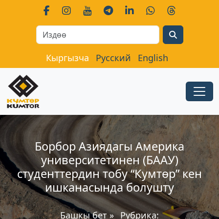
Search
Кыргызча
Русский
English
Борбор Азиядагы Америка
университетинен (БААУ)
студенттердин тобу “Кумтɵр” кен
ишканасында болушту
Башкы бет
»
Рубрика: