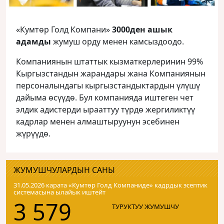
«Кумтөр Голд Компани»
3000ден ашык
адамды
жумуш орду менен камсыздоодо.
Компаниянын штаттык кызматкерлеринин 99%
Кыргызстандын жарандары жана Компаниянын
персоналындагы кыргызстандыктардын үлүшү
дайыма өсүүдө. Бул компанияда иштеген чет
элдик адистерди ырааттуу түрдө жергиликтүү
кадрлар менен алмаштыруунун эсебинен
жүрүүдө.
ЖУМУШЧУЛАРДЫН САНЫ
31.05.2026 карата «Кумтɵр Голд Компаниде» кадрдык эсептик
системасына ылайык иштейт
3 579
ТУРУКТУУ ЖУМУШЧУ