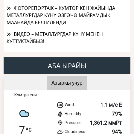
ФОТОРЕПОРТАЖ – КУМТӨР КЕН ЖАЙЫНДА
МЕТАЛЛУРГДАР КҮНҮ ӨЗГӨЧӨ МАЙРАМДЫК
МААНАЙДА БЕЛГИЛЕНДИ
ВИДЕО – МЕТАЛЛУРГДАР КҮНҮ МЕНЕН
КУТТУКТАЙБЫЗ!
АБА ЫРАЙЫ
Азыркы учур
Кумтөр кени
1.1 м/с E
Wind:
79%
Humidity:
1,361.2 ммРт
Pressure:
7
94%
Cloudiness: