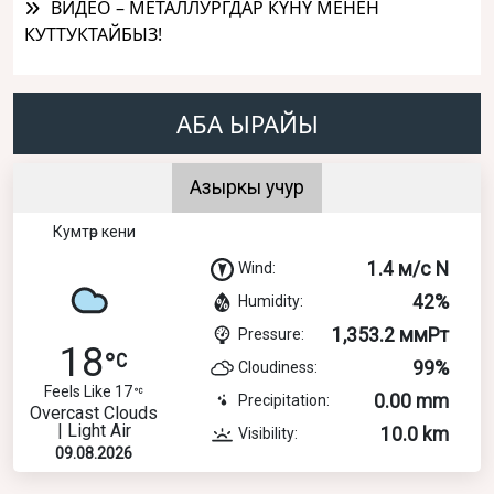
ВИДЕО – МЕТАЛЛУРГДАР КҮНҮ МЕНЕН
КУТТУКТАЙБЫЗ!
АБА ЫРАЙЫ
Азыркы учур
Кумтөр кени
1.4 м/с N
Wind:
42%
Humidity:
1,353.2 ммРт
Pressure:
18
99%
Cloudiness:
Feels Like 17
0.00 mm
Precipitation:
Overcast Clouds
| Light Air
10.0 km
Visibility:
09.08.2026