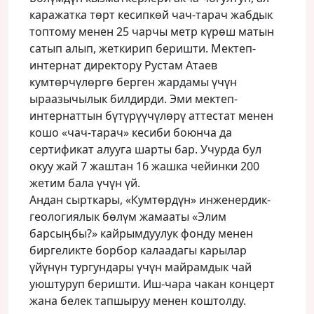
каражатка төрт кесипкөй чач-тарач жабдык
топтому менен 25 чарчы метр күрөш матын
сатып алып, жеткирип беришти. Мектеп-
интернат директору Рустам Атаев
кумтөрчүлөргө берген жардамы үчүн
ыраазычылык билдирди. Эми мектеп-
интернаттын бүтүрүүчүлөрү аттестат менен
кошо «чач-тарач» кесиби боюнча да
сертификат алууга шарты бар. Учурда бул
окуу жай 7 жаштан 16 жашка чейинки 200
жетим бала үчүн үй.
Андан сырткары, «Кумтөрдүн» инженердик-
геологиялык бөлүм жамааты «Элим
барсыңбы?» кайрымдуулук фонду менен
биргеликте борбор калаадагы карылар
үйүнүн тургундары үчүн майрамдык чай
уюштуруп беришти. Иш-чара чакан концерт
жана белек тапшыруу менен коштолду.