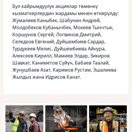
Бул кайрымдуулук акциялар төмөнкү
кызматкерлердин жардамы менен өткөрүлдү:
Жумалиев Каныбек, Шабунин Андрей,
Молдобеков Кубанычбек, Мокеев Тынчтык,
Коршунов Сергей, Логвинов Дмитрий,
Селедков Евгений, Дуйшембиев Сардар,
Турдукеев Мелис, Дуйшембиева Айнура,
Алексеев Кирилл, Мамиев Элдар, Зикиров
Шавкат, Каниметов Сүйүн, Бабаев Таалай,
Жунушбаев Азат, Каримов Рустам, Эшалиева
Жылдыз жана Идрисов Канат.