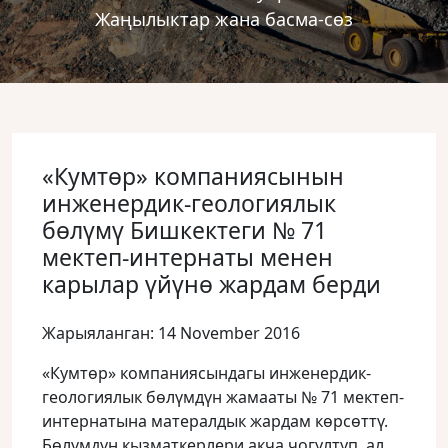
Жаңылыктар жана басма-сөз
«Кумтɵр» компаниясынын
инженердик-геологиялык
бөлүмү Бишкектеги № 71
мектеп-интернаты менен
карылар үйүнө жардам берди
Жарыяланган: 14 November 2016
«Кумтɵр» компаниясындагы инженердик-
геологиялык бөлүмдүн жамааты № 71 мектеп-
интернатына матералдык жардам көрсөттү.
Бөлүмдүн кызматкерлери акча чогултуп, ал