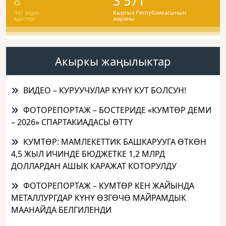
8
3 571
Чет элдик
Кыргыз Республикасынын
адистер
жараны
Акыркы жаңылыктар
ВИДЕО – КУРУУЧУЛАР КҮНҮ КУТ БОЛСУН!
ФОТОРЕПОРТАЖ – БОСТЕРИДЕ «КУМТӨР ДЕМИ
– 2026» СПАРТАКИАДАСЫ ӨТТҮ
КУМТӨР: МАМЛЕКЕТТИК БАШКАРУУГА ӨТКӨН
4,5 ЖЫЛ ИЧИНДЕ БЮДЖЕТКЕ 1,2 МЛРД
ДОЛЛАРДАН АШЫК КАРАЖАТ КОТОРУЛДУ
ФОТОРЕПОРТАЖ – КУМТӨР КЕН ЖАЙЫНДА
МЕТАЛЛУРГДАР КҮНҮ ӨЗГӨЧӨ МАЙРАМДЫК
МААНАЙДА БЕЛГИЛЕНДИ