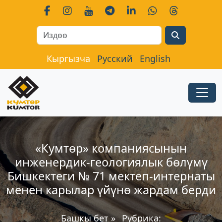
Search
Кыргызча
Русский
English
«Кумтɵр» компаниясынын
инженердик-геологиялык бөлүмү
Бишкектеги № 71 мектеп-интернаты
менен карылар үйүнө жардам берди
Башкы бет
»
Рубрика: