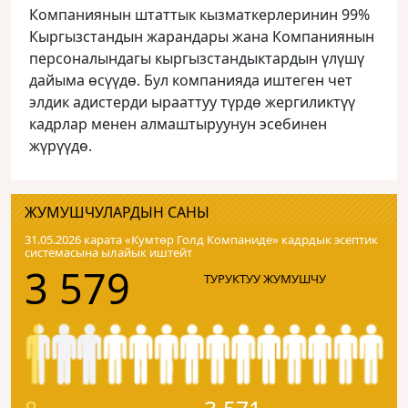
Компаниянын штаттык кызматкерлеринин 99%
Кыргызстандын жарандары жана Компаниянын
персоналындагы кыргызстандыктардын үлүшү
дайыма өсүүдө. Бул компанияда иштеген чет
элдик адистерди ырааттуу түрдө жергиликтүү
кадрлар менен алмаштыруунун эсебинен
жүрүүдө.
ЖУМУШЧУЛАРДЫН САНЫ
31.05.2026 карата «Кумтɵр Голд Компаниде» кадрдык эсептик
системасына ылайык иштейт
3 579
ТУРУКТУУ ЖУМУШЧУ