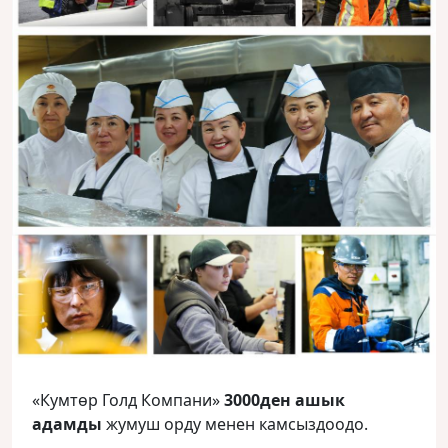
«Кумтөр Голд Компани»
3000ден ашык
адамды
жумуш орду менен камсыздоодо.