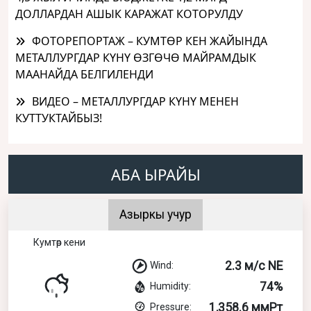
ДОЛЛАРДАН АШЫК КАРАЖАТ КОТОРУЛДУ
ФОТОРЕПОРТАЖ – КУМТӨР КЕН ЖАЙЫНДА
МЕТАЛЛУРГДАР КҮНҮ ӨЗГӨЧӨ МАЙРАМДЫК
МААНАЙДА БЕЛГИЛЕНДИ
ВИДЕО – МЕТАЛЛУРГДАР КҮНҮ МЕНЕН
КУТТУКТАЙБЫЗ!
АБА ЫРАЙЫ
Азыркы учур
Кумтөр кени
2.3 м/с NE
Wind:
74%
Humidity:
1,358.6 ммРт
Pressure: