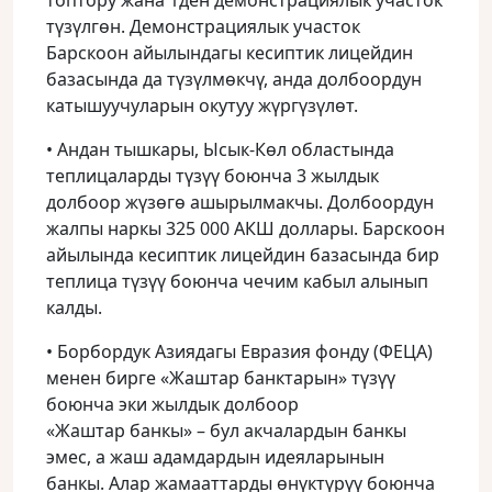
топтору жана 1ден демонстрациялык участок
түзүлгөн. Демонстрациялык участок
Барскоон айылындагы кесиптик лицейдин
базасында да түзүлмөкчү, анда долбоордун
катышуучуларын окутуу жүргүзүлөт.
• Андан тышкары, Ысык-Көл областында
теплицаларды түзүү боюнча 3 жылдык
долбоор жүзөгө ашырылмакчы. Долбоордун
жалпы наркы 325 000 АКШ доллары. Барскоон
айылында кесиптик лицейдин базасында бир
теплица түзүү боюнча чечим кабыл алынып
калды.
• Борбордук Азиядагы Евразия фонду (ФЕЦА)
менен бирге «Жаштар банктарын» түзүү
боюнча эки жылдык долбоор
«Жаштар банкы» – бул акчалардын банкы
эмес, а жаш адамдардын идеяларынын
банкы. Алар жамааттарды өнүктүрүү боюнча