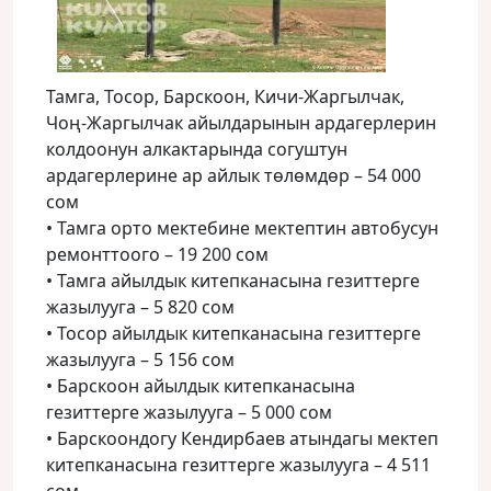
Тамга, Тосор, Барскоон, Кичи-Жаргылчак,
Чоң-Жаргылчак айылдарынын ардагерлерин
колдоонун алкактарында согуштун
ардагерлерине ар айлык төлөмдөр – 54 000
сом
• Тамга орто мектебине мектептин автобусун
ремонттоого – 19 200 сом
• Тамга айылдык китепканасына гезиттерге
жазылууга – 5 820 сом
• Тосор айылдык китепканасына гезиттерге
жазылууга – 5 156 сом
• Барскоон айылдык китепканасына
гезиттерге жазылууга – 5 000 сом
• Барскоондогу Кендирбаев атындагы мектеп
китепканасына гезиттерге жазылууга – 4 511