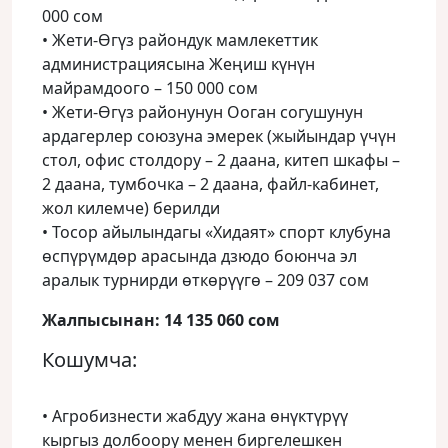
000 сом
• Жети-Өгүз райондук мамлекеттик
администрациясына Жеңиш күнүн
майрамдоого – 150 000 сом
• Жети-Өгүз районунун Ооган согушунун
ардагерлер союзуна эмерек (жыйындар үчүн
стол, офис столдору – 2 даана, китеп шкафы –
2 даана, тумбочка – 2 даана, файл-кабинет,
жол килемче) берилди
• Тосор айылындагы «Хидаят» спорт клубуна
өспүрүмдөр арасында дзюдо боюнча эл
аралык турнирди өткөрүүгө – 209 037 сом
Жалпысынан: 14 135 060 cом
Кошумча:
• Агробизнести жабдуу жана өнүктүрүү
кыргыз долбоору менен биргелешкен