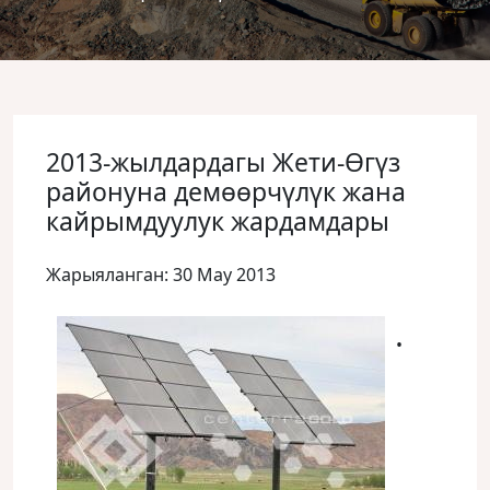
2013-жылдардагы Жети-Өгүз
районуна демөөрчүлүк жана
кайрымдуулук жардамдары
Жарыяланган: 30 May 2013
•