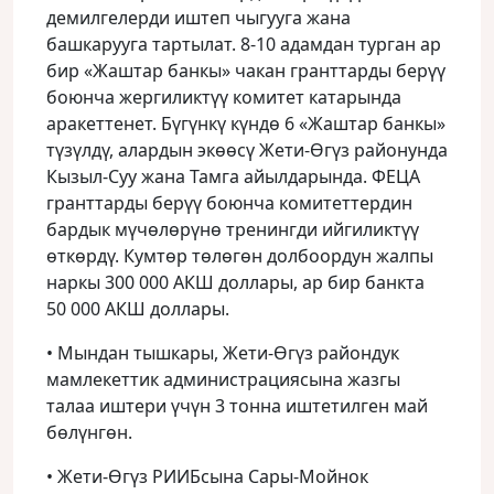
демилгелерди иштеп чыгууга жана
башкарууга тартылат. 8-10 адамдан турган ар
бир «Жаштар банкы» чакан гранттарды берүү
боюнча жергиликтүү комитет катарында
аракеттенет. Бүгүнкү күндө 6 «Жаштар банкы»
түзүлдү, алардын экөөсү Жети-Өгүз районунда
Кызыл-Суу жана Тамга айылдарында. ФЕЦА
гранттарды берүү боюнча комитеттердин
бардык мүчөлөрүнө тренингди ийгиликтүү
өткөрдү. Кумтөр төлөгөн долбоордун жалпы
наркы 300 000 АКШ доллары, ар бир банкта
50 000 АКШ доллары.
• Мындан тышкары, Жети-Өгүз райондук
мамлекеттик администрациясына жазгы
талаа иштери үчүн 3 тонна иштетилген май
бөлүнгөн.
• Жети-Өгүз РИИБсына Сары-Мойнок