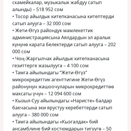
скамейкалар, музыкалык жабдуу сатып
алынды) – 518 952 сом
• Тосор айылдык китепканасына китептерди
сатып алууга – 32 000 сом
• Жети-Өгүз райондук мамлекеттик
администрациясына Аялдардын эл аралык
күнүнө карата белектерди сатып алууга – 202
000 сом
• Чоң-Жаргылчак айылдык китепканасына
гезиттерге жазылууга – 4 100 сом
• Тамга айылындагы “Жети-Өгүз”
микрокредиттик агенттигине Жети-Өгүз
районунун жашоочуларын микрокредиттөө
максаты үчүн – 12 094 600 сом
• Кызыл-Суу айылындагы «Наристе» балдар
бакчасына эки ярустуу керебеттерди сатып
алууга – 380 000 сом
• Тамга айылындагы «Кызгалдак» бий
ансамблине бий костюмдарын тигүүгө – 50