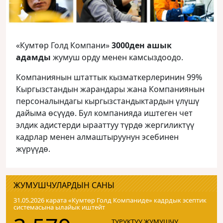
«Кумтөр Голд Компани»
3000ден ашык
адамды
жумуш орду менен камсыздоодо.
Компаниянын штаттык кызматкерлеринин 99%
Кыргызстандын жарандары жана Компаниянын
персоналындагы кыргызстандыктардын үлүшү
дайыма өсүүдө. Бул компанияда иштеген чет
элдик адистерди ырааттуу түрдө жергиликтүү
кадрлар менен алмаштыруунун эсебинен
жүрүүдө.
ЖУМУШЧУЛАРДЫН САНЫ
31.05.2026 карата «Кумтɵр Голд Компаниде» кадрдык эсептик
системасына ылайык иштейт
ТУРУКТУУ ЖУМУШЧУ