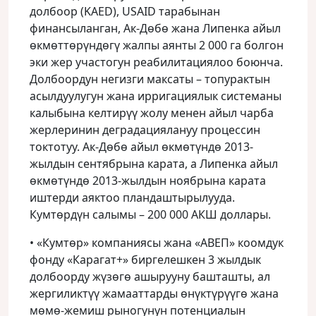
долбоор (KAED), USAID тарабынан
финансыланган, Ак-Дөбө жана Липенка айыл
өкмөттөрүндөгү жалпы аянты 2 000 га болгон
эки жер участогун реабилитациялоо боюнча.
Долбоордун негизги максаты – топурактын
асылдуулугун жана ирригациялык системаны
калыбына келтирүү жолу менен айыл чарба
жерлеринин деградациялануу процессин
токтотуу. Ак-Дөбө айыл өкмөтүндө 2013-
жылдын сентябрына карата, а Липенка айыл
өкмөтүндө 2013-жылдын ноябрына карата
иштерди аяктоо пландаштырылууда.
Кумтөрдүн салымы – 200 000 АКШ доллары.
• «Кумтөр» компаниясы жана «АВЕП» коомдук
фонду «Карагат+» биргелешкен 3 жылдык
долбоорду жүзөгө ашырууну башташты, ал
жергиликтүү жамааттарды өнүктүрүүгө жана
мөмө-жемиш рыногунун потенциалын