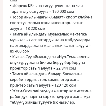
сом
• «Карек» КБсына тигүү цехин жана чач
тарачты уюштурууга – 150 000 сом
• Тосор айылындагы «Хидаят» спорт клубуна
спорттук форма жана инвентарь сатып
алууга – 18 220 сом
• Тамга айылындагы музыкалык мектепке
музыкалык аспаптарды жана жабдууларды,
парталарды жана жылыткыч сатып алууга –
89 400 сом
• Кызыл-Суу айылындагы «Нур-Тем» калкты
өнүктүрүү жана билим берүү борборуна
проектор сатып алууга – 22 944 сом
• Тамга айылындагы балдар бакчасына
керебеттерди, стол, компьютер жана
принтер сатып алууга – 120 120 сом
• Жети-Өгүз районунун жаштар комитетине
райондук паркты көрктөндүрүүгө жана муз
тебүүчү жайды түзүүгө (конькилер,