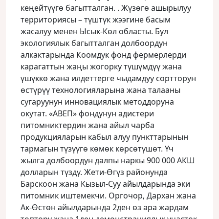
кеңейтүүгө багытталган. . Жүзөгө ашырылуу
территориясы – түштүк жээгине басым
жасалуу менен Ысык-Көл областы. Бул
экологиялык багытталган долбоордун
алкактарында Коомдук фонд фермерлерди
карагаттын жаңы жогорку түшүмдүү жана
үшүккө жана илдеттерге чыдамдуу сортторун
өстүрүү технологияларына жана талааны
сугаруунун инновациялык методдоруна
окутат. «АВЕП» фондунун адистери
питомниктердин жана айыл чарба
продукцияларын кабыл алуу пункттарынын
тармагын түзүүгө көмөк көрсөтүшөт. Үч
жылга долбоордун далпы наркы 900 000 АКШ
долларын түздү. Жети-Өгүз районунда
Барскоон жана Кызыл-Суу айылдарында эки
питомник иштемекчи. Оргочор, Дархан жана
Ак-Өстөн айылдарында 2ден өз ара жардам