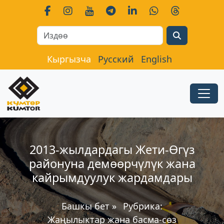
Search
Кыргызча
Русский
English
2013-жылдардагы Жети-Өгүз
районуна демөөрчүлүк жана
кайрымдуулук жардамдары
Башкы бет
»
Рубрика:
Жаңылыктар жана басма-сөз