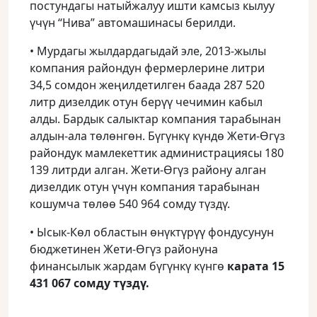
постундагы натыйжалуу ишти камсыз кылуу
үчүн “Нива” автомашинасы берилди.
• Мурдагы жылдардагыдай эле, 2013-жылы
компания райондун фермерлерине литри
34,5 сомдон жеңилдетилген баада 287 520
литр дизелдик отун берүү чечимин кабыл
алды. Бардык салыктар компания тарабынан
алдын-ала төлөнгөн. Бүгүнкү күндө Жети-Өгүз
райондук мамлекеттик администрациясы 180
139 литрди алган. Жети-Өгүз району алган
дизелдик отун үчүн компания тарабынан
кошумча төлөө 540 964 сомду түздү.
• Ысык-Көл областын өнүктүрүү фондусунун
бюджетинен Жети-Өгүз районуна
финансылык жардам бүгүнкү күнгө
карата 15
431 067 сомду түздү.