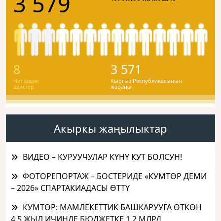
3 579
8
3 571
Чет элдик
Кыргыз Республикасынын
адистер
жараны
Акыркы жаңылыктар
ВИДЕО – КУРУУЧУЛАР КҮНҮ КУТ БОЛСУН!
ФОТОРЕПОРТАЖ – БОСТЕРИДЕ «КУМТӨР ДЕМИ
– 2026» СПАРТАКИАДАСЫ ӨТТҮ
КУМТӨР: МАМЛЕКЕТТИК БАШКАРУУГА ӨТКӨН
4,5 ЖЫЛ ИЧИНДЕ БЮДЖЕТКЕ 1,2 МЛРД