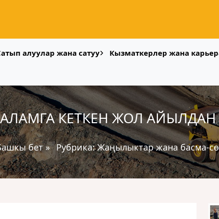
Сатып алуулар жана сатуу
Кызматкерлер жана карьер
АЛАМГА КЕТКЕН ЖОЛ АЙЫЛДАН
Башкы бет
»
Рубрика:
Жаңылыктар жана басма-сө