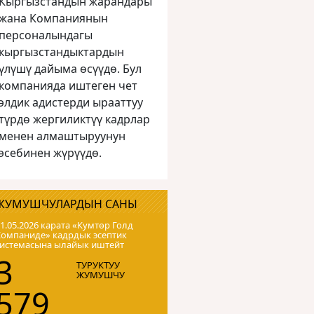
Кыргызстандын жарандары
жана Компаниянын
персоналындагы
кыргызстандыктардын
үлүшү дайыма өсүүдө. Бул
компанияда иштеген чет
элдик адистерди ырааттуу
түрдө жергиликтүү кадрлар
менен алмаштыруунун
эсебинен жүрүүдө.
ЖУМУШЧУЛАРДЫН САНЫ
1.05.2026 карата «Кумтɵр Голд
Компаниде» кадрдык эсептик
системасына ылайык иштейт
3
ТУРУКТУУ
ЖУМУШЧУ
579