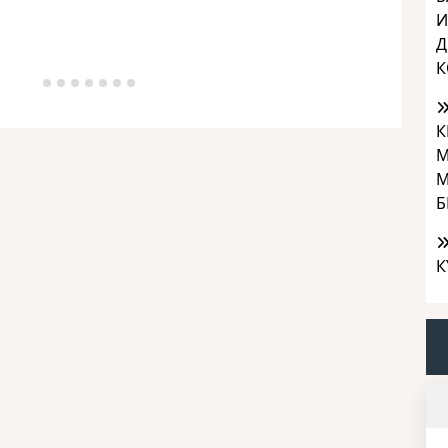
И
Д
К
К
М
М
Б
К