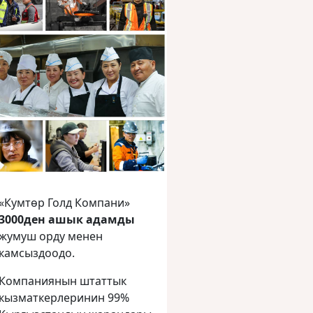
«Кумтөр Голд Компани»
3000ден ашык адамды
жумуш орду менен
камсыздоодо.
Компаниянын штаттык
кызматкерлеринин 99%