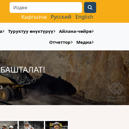
Search
Кыргызча
Русский
English
а
Туруктуу өнүктүрүү
Айлана-чөйрө
Отчеттор
Медиа
 БАШТАЛАТ!
з