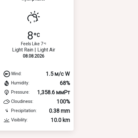
8
Feels Like 7
Light Rain | Light Air
08.08.2026
1.5 м/с W
Wind:
68%
Humidity:
1,358.6 ммРт
Pressure:
100%
Cloudiness:
0.38 mm
Precipitation:
10.0 km
Visibility: