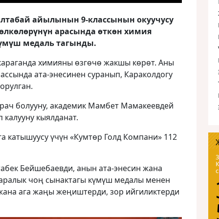
алтабай айылынын 9-классынын окуучусу
 өлкөлөрүнүн арасында өткөн химия
үмүш медаль тагынды.
караганда химияны өзгөчө жакшы көрөт. Аны
ассында ата-энесинен суранып, Караколдогу
орулган.
врач болууну, академик Мамбет Мамакеевдей
п калууну кыялданат.
а катышуусу үчүн «Кумтөр Голд Компани» 112
3
табек Бейшебаевди, анын ата-энесин жана
аралык чоң сынактагы күмүш медалы менен
 жана ага жаңы жеңиштерди, зор ийгиликтерди