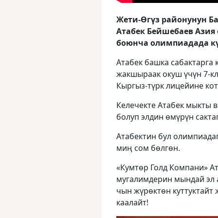
Жети-Өгүз районунун Б
Атабек Бейшебаев Азия
боюнча олимпиадада к
Атабек башка сабактарга 
жакшыраак окуш үчүн 7-кл
Кыргыз-түрк лицейине кот
Келечекте Атабек мыкты 
болуп элдин өмүрүн сакта
Атабектин бул олимпиадаг
миң сом бөлгөн.
«Кумтөр Голд Компани» А
мугалимдерин мындай эл 
чын жүрөктөн куттуктайт
каалайт!