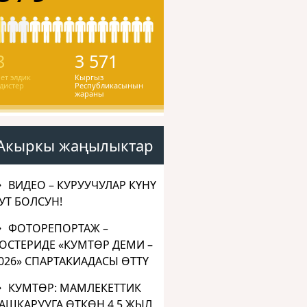
8
3 571
ет элдик
Кыргыз
дистер
Республикасынын
жараны
Акыркы жаңылыктар
ВИДЕО – КУРУУЧУЛАР КҮНҮ
УТ БОЛСУН!
ФОТОРЕПОРТАЖ –
ОСТЕРИДЕ «КУМТӨР ДЕМИ –
026» СПАРТАКИАДАСЫ ӨТТҮ
КУМТӨР: МАМЛЕКЕТТИК
АШКАРУУГА ӨТКӨН 4,5 ЖЫЛ