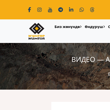
Биз жөнүндө
Өндүрүш
ВИДЕО — А