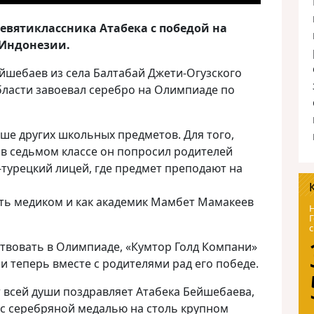
евятиклассника Атабека с победой на
 Индонезии.
йшебаев из села Балтабай Джети-Огузского
бласти завоевал серебро на Олимпиаде по
ше других школьных предметов. Для того,
 в седьмом классе он попросил родителей
-турецкий лицей, где предмет преподают на
ать медиком и как академик Мамбет Мамакеев
Н
Г
с
ствовать в Олимпиаде, «Кумтор Голд Компани»
 и теперь вместе с родителями рад его победе.
 всей души поздравляет Атабека Бейшебаева,
 с серебряной медалью на столь крупном