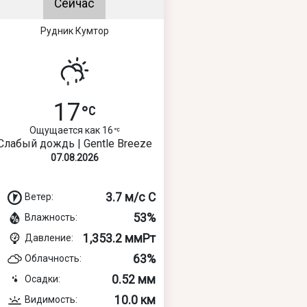
Сейчас
Рудник Кумтор
17
Ощущается как 16
Слабый дождь | Gentle Breeze
07.08.2026
3.7 м/с С
Ветер:
53%
Влажность:
1,353.2 ммРт
Давление:
63%
Облачность:
0.52 мм
Осадки:
10.0 км
Видимость: