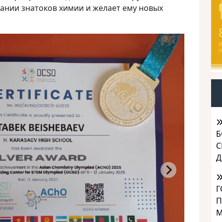
нии знатоков химии и желает ему новых
И
с
Б
С
Д
Г
П
М