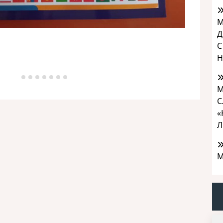
М
Д
С
Н
М
С
«
Л
М