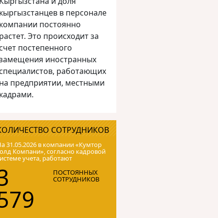
Кыргызстана и доля
кыргызстанцев в персонале
компании постоянно
растет. Это происходит за
счет постепенного
замещения иностранных
специалистов, работающих
на предприятии, местными
кадрами.
КОЛИЧЕСТВО СОТРУДНИКОВ
а 31.05.2026 в компании «Кумтор
олд Компани», согласно кадровой
истеме учета, работают
3
ПОСТОЯННЫХ
СОТРУДНИКОВ
579