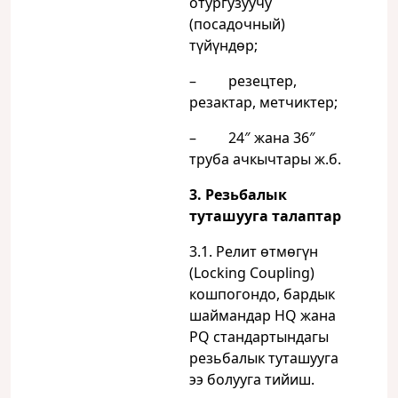
отургузуучу
(посадочный)
түйүндөр;
– резецтер,
резактар, метчиктер;
– 24″ жана 36″
труба ачкычтары ж.б.
3. Резьбалык
туташууга талаптар
3.1. Релит өтмөгүн
(Locking Coupling)
кошпогондо, бардык
шаймандар HQ жана
PQ стандартындагы
резьбалык туташууга
ээ болууга тийиш.