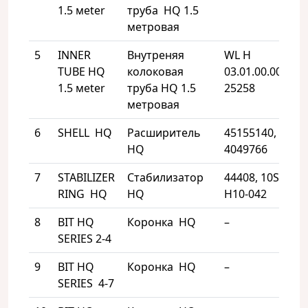
1.5 мeter
труба HQ 1.5
метровая
5
INNER
Внутреняя
WL H
2
TUBE HQ
колоковая
03.01.00.001,
1.5 мeter
труба HQ 1.5
25258
метровая
6
SHELL HQ
Расширитель
45155140,
6
HQ
4049766
7
STABILIZER
Стабилизатор
44408, 10S-
6
RING HQ
HQ
H10-042
8
BIT HQ
Коронка HQ
–
6
SERIES 2-4
9
BIT HQ
Коронка HQ
–
6
SERIES 4-7