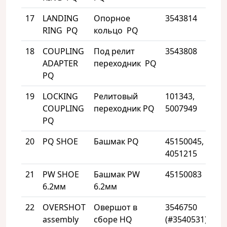
17
LANDING
Опорное
3543814
1
RING PQ
кольцо PQ
18
COUPLING
Под релит
3543808
1
ADAPTER
переходник PQ
PQ
19
LOCKING
Релитовый
101343,
1
COUPLING
переходник PQ
5007949
PQ
20
PQ SHOE
Башмак PQ
45150045,
2
4051215
21
PW SHOE
Башмак PW
45150083
2
6.2мм
6.2мм
22
OVERSHOT
Овершот в
3546750
1
assembly
сборе HQ
(#3540531)