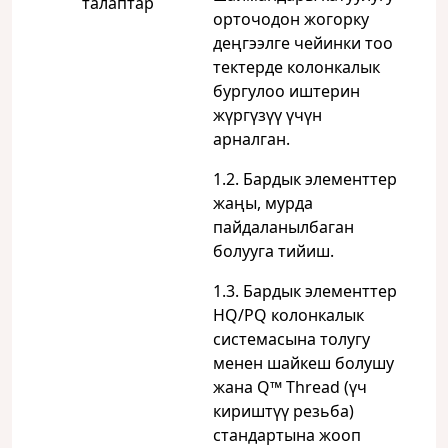
талаптар
орточодон жогорку
деңгээлге чейинки тоо
тектерде колонкалык
бургулоо иштерин
жүргүзүү үчүн
арналган.
1.2. Бардык элементтер
жаңы, мурда
пайдаланылбаган
болууга тийиш.
1.3. Бардык элементтер
HQ/PQ колонкалык
системасына толугу
менен шайкеш болушу
жана Q™ Thread (үч
кириштүү резьба)
стандартына жооп