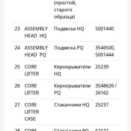
(простой,
старого
образца)
23
ASSEMBLY
Подвеска HQ
5001440
2
HEAD HQ
24
ASSEMBLY
Подвеска PQ
3546500,
2
HEAD PQ
5001444
25
CORE
Кернорыватели
25239
3
LIFTER
HQ
26
CORE
Кернорыватели
3548626 /
3
LIFTER
PQ
26162
27
CORE
Cтаканчики HQ
25237
1
LIFTER
CASE
28
CORE
Cтаканчики PQ
52172
1