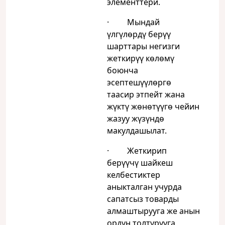
элементтери.
· Мындай
үлгүлөрдү берүү
шарттары негизги
жеткирүү көлөмү
боюнча
эсептешүүлөргө
таасир этпейт жана
жүктү жөнөтүүгө чейин
жазуу жүзүндө
макулдашылат.
· Жеткирип
берүүчү шайкеш
келбестиктер
аныкталган учурда
сапатсыз товарды
алмаштырууга же анын
ордун толтурууга