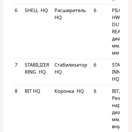
6
SHELL HQ
Расширитель
6
PILOT, S
HQ
HW/L HE
DUTY
REAMING
диаметр
мм, длин
мм
7
STABILIZER
Стабилизатор
6
STABILIZ
RING HQ
HQ
INNER T
HQ
8
BIT HQ
Коронка HQ
6
BIT, HQ,
Резьба 
наружн
диаметр 
мм,
внутрен