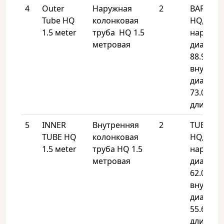
4
Outer
Наружная
2
BARREL 
Tube HQ
колонковая
HQ,
1.5 мeter
труба HQ 1.5
наружн
метровая
диаметр
88.9 мм,
внутрен
диаметр
73.0 мм,
длина – 1
5
INNER
Внутренняя
2
TUBE IN
TUBE HQ
колонковая
HQ,
1.5 мeter
труба HQ 1.5
наружн
метровая
диаметр
62.0 мм,
внутрен
диаметр
55.6 мм,
длина – 1