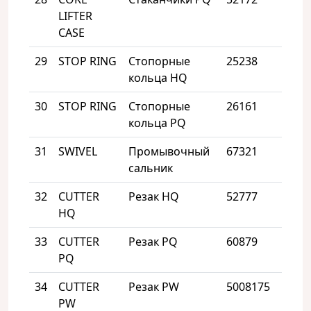
LIFTER
CASE
29
STOP RING
Стопорные
25238
1
кольца HQ
30
STOP RING
Стопорные
26161
1
кольца PQ
31
SWIVEL
Промывочный
67321
1
сальник
32
CUTTER
Резак HQ
52777
1
HQ
33
CUTTER
Резак PQ
60879
1
PQ
34
CUTTER
Резак PW
5008175
1
PW