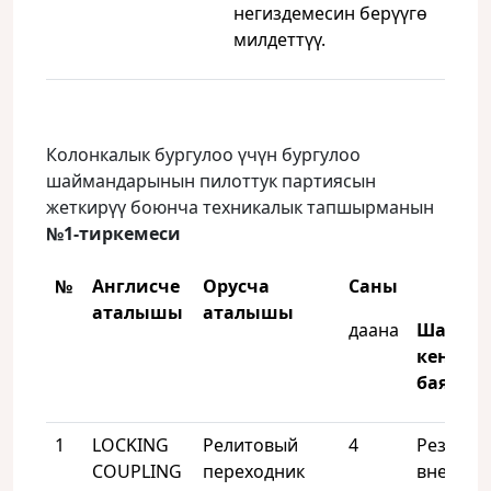
негиздемесин берүүгө
милдеттүү.
Колонкалык бургулоо үчүн бургулоо
шаймандарынын пилоттук партиясын
жеткирүү боюнча техникалык тапшырманын
№1-тиркемеси
№
Англисче
Орусча
Саны
аталышы
аталышы
даана
Шайма
кеңири
баянда
1
LOCKING
Релитовый
4
Резьба 
COUPLING
переходник
внешни