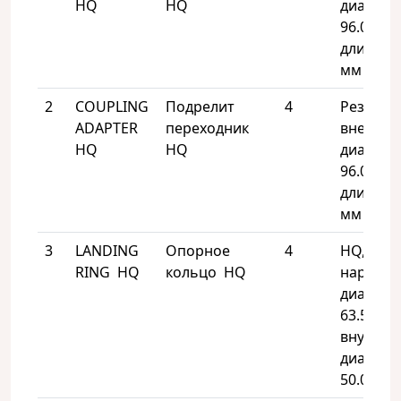
HQ
HQ
диаметр
96.0 мм,
длина- 2
мм
2
COUPLING
Подрелит
4
Резьба 
ADAPTER
переходник
внешни
HQ
HQ
диаметр
96.0 мм,
длина- 1
мм
3
LANDING
Опорное
4
HQ,
RING HQ
кольцо HQ
наружн
диаметр
63.5 мм,
внутрен
диаметр
50.0 мм