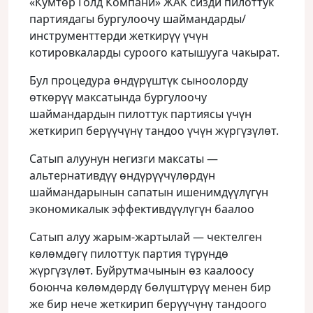
«Кумтөр Голд Компани» ЖАК сизди пилоттук
партиядагы бургулоочу шаймандарды/
инструменттерди жеткирүү үчүн
котировкаларды суроого катышууга чакырат.
Бул процедура өндүрүштүк сыноолорду
өткөрүү максатында бургулоочу
шаймандардын пилоттук партиясы үчүн
жеткирип берүүчүнү тандоо үчүн жүргүзүлөт.
Сатып алуунун негизги максаты —
альтернативдүү өндүрүүчүлөрдүн
шаймандарынын сапатын ишенимдүүлүгүн
экономикалык эффективдүүлүгүн баалоо
Сатып алуу жарым-жартылай — чектелген
көлөмдөгү пилоттук партия түрүндө
жүргүзүлөт. Буйрутмачынын өз каалоосу
боюнча көлөмдөрдү бөлүштүрүү менен бир
же бир нече жеткирип берүүчүнү тандоого