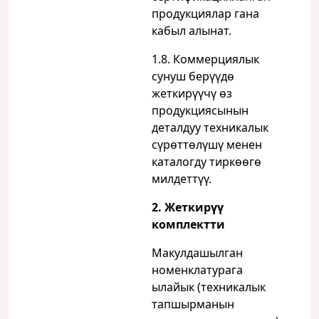
продукциялар гана
кабыл алынат.
1.8. Коммерциялык
сунуш берүүдө
жеткирүүчү өз
продукциясынын
деталдуу техникалык
сүрөттөлүшү менен
каталогду тиркөөгө
милдеттүү.
2. Жеткирүү
комплектти
Макулдашылган
номенклатурага
ылайык (техникалык
тапшырманын