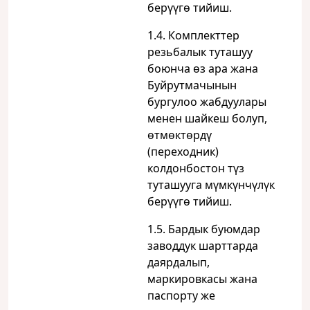
берүүгө тийиш.
1.4. Комплекттер
резьбалык туташуу
боюнча өз ара жана
Буйрутмачынын
бургулоо жабдуулары
менен шайкеш болуп,
өтмөктөрдү
(переходник)
колдонбостон түз
туташууга мүмкүнчүлүк
берүүгө тийиш.
1.5. Бардык буюмдар
заводдук шарттарда
даярдалып,
маркировкасы жана
паспорту же