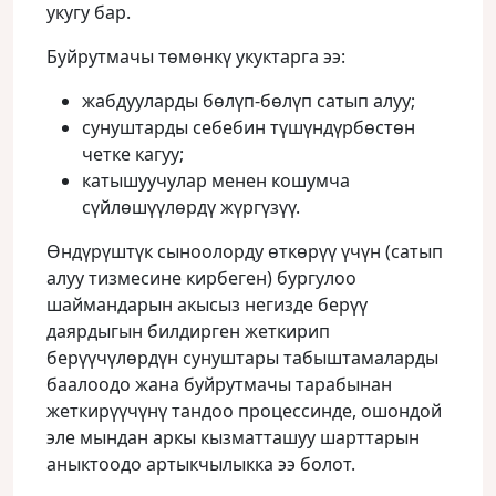
укугу бар.
Буйрутмачы төмөнкү укуктарга ээ:
жабдууларды бөлүп-бөлүп сатып алуу;
сунуштарды себебин түшүндүрбөстөн
четке кагуу;
катышуучулар менен кошумча
сүйлөшүүлөрдү жүргүзүү.
Өндүрүштүк сыноолорду өткөрүү үчүн (сатып
алуу тизмесине кирбеген) бургулоо
шаймандарын акысыз негизде берүү
даярдыгын билдирген жеткирип
берүүчүлөрдүн сунуштары табыштамаларды
баалоодо жана буйрутмачы тарабынан
жеткирүүчүнү тандоо процессинде, ошондой
эле мындан аркы кызматташуу шарттарын
аныктоодо артыкчылыкка ээ болот.