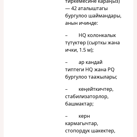
тиркемесине караңыз)
— 42 аталыштагы
бургулоо шаймандары,
анын ичинде:
– HQ колонкалык
түтүктөр (сырткы жана
ички, 1.5 м);
– ар кандай
типтеги HQ жана PQ
бургулоо таажылары;
– кеңейткичтер,
стабилизаторлор,
башмактар;
– керн
кармагычтар,
стопордук шакектер,