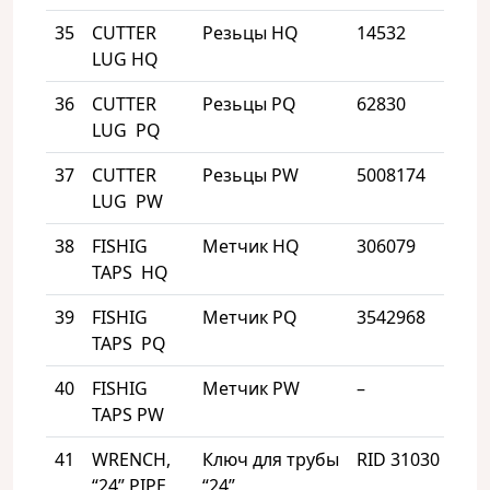
35
CUTTER
Резьцы HQ
14532
1
LUG HQ
36
CUTTER
Резьцы PQ
62830
1
LUG PQ
37
CUTTER
Резьцы PW
5008174
4
LUG PW
38
FISHIG
Метчик HQ
306079
1
TAPS HQ
39
FISHIG
Метчик PQ
3542968
1
TAPS PQ
40
FISHIG
Метчик PW
–
1
TAPS PW
41
WRENCH,
Ключ для трубы
RID 31030
1
“24” PIPE
“24”