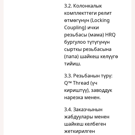
3.2. Колонкалык
комплекттеги релит
өтмөгүнүн (Locking
Coupling) ички
резьбасы (мама) HRQ
бургулоо түтүгүнүн
сырткы резьбасына
(папа) шайкеш келүүгө
тийиш.
3.3. Резьбанын түрү:
Q™ Thread (үч
кириштүү), заводдук
нарезка менен.
3.4. Заказчынын
жабдуулары менен
шайкеш келбеген
жеткирилген