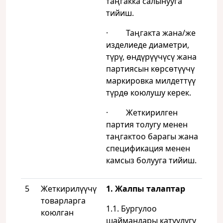
таңгакка салынууга
тийиш.
· Таңгакта жана/же
изделиеде диаметри,
түрү, өндүрүүчүсү жана
партиясын көрсөтүүчү
маркировка милдеттүү
түрдө коюлушу керек.
· Жеткирилген
партия толугу менен
таңгактоо барагы жана
спецификация менен
камсыз болууга тийиш.
5
Жеткирилүүчү
1. Жалпы талаптар
товарларга
1.1. Бургулоо
коюлган
шаймандары катуулугу