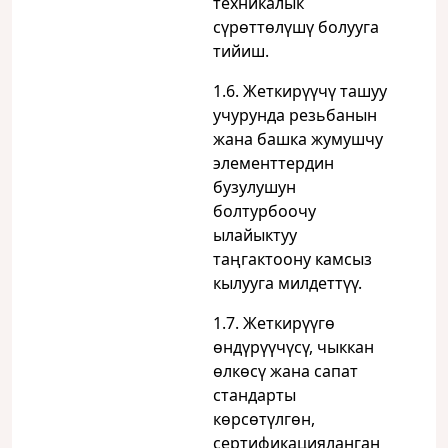
техникалык
сүрөттөлүшү болууга
тийиш.
1.6. Жеткирүүчү ташуу
учурунда резьбанын
жана башка жумушчу
элементтердин
бузулушун
болтурбоочу
ылайыктуу
таңгактоону камсыз
кылууга милдеттүү.
1.7. Жеткирүүгө
өндүрүүчүсү, чыккан
өлкөсү жана сапат
стандарты
көрсөтүлгөн,
сертификацияланган