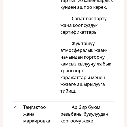
тартып 20 календардык
күндөн ашпоо керек.
· Сапат паспорту
жана коопсуздук
сертификаттары
· Жүк ташуу
атмосфералык жаан-
чачындан коргоону
камсыз кылуучу жабык
транспорт
каражаттары менен
жүзөгө ашырылууга
тийиш.
4
Таңгактоо
· Ар бир буюм
жана
резьбаны бузулуудан
маркировка
коргоочу жеке