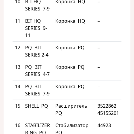
10
BIT HQ
Коронка HQ
–
1
SERIES 7-9
11
BIT HQ
Коронка HQ
–
6
SERIES 9-
11
12
PQ BIT
Коронка PQ
–
4
SERIES 2-4
13
PQ BIT
Коронка PQ
–
4
SERIES 4-7
14
PQ BIT
Коронка PQ
–
4
SERIES 7-9
15
SHELL PQ
Расширитель
3522862,
2
PQ
45155201
16
STABILIZER
Стабилизатор
44923
2
RING PQ
PQ