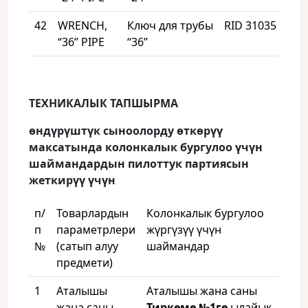
42
WRENCH,
Ключ для трубы
RID 31035
1
“36” PIPE
“36”
ТЕХНИКАЛЫК ТАПШЫРМА
өндүрүштүк сыноолорду өткөрүү
максатында колонкалык бургулоо үчүн
шаймандардын пилоттук партиясын
жеткирүү үчүн
п/
Товарлардын
Колонкалык бургулоо
п
параметрлери
жүргүзүү үчүн
№
(сатып алуу
шаймандар
предмети)
1
Аталышы
Аталышы жана саны
жана саны
Тиркеме №1ге
ылайык