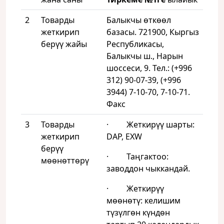
2
Товарды
Балыкчы өткөөл
жеткирип
базасы. 721900, Кыргыз
берүү жайы
Республикасы,
Балыкчы ш., Нарын
шоссеси, 9. Тел.: (+996
312) 90-07-39, (+996
3944) 7-10-70, 7-10-71.
Факс
3
Товарды
· Жеткирүү шарты:
жеткирип
DAP, EXW
берүү
· Таңгактоо:
мөөнөттөрү
заводдон чыккандай.
· Жеткирүү
мөөнөтү: келишим
түзүлгөн күндөн