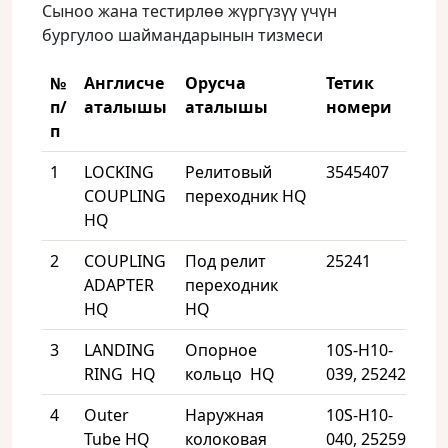
Сыноо жана тестирлөө жүргүзүү үчүн
бургулоо шаймандарынын тизмеси
№
Англисче
Орусча
Тетик
п/
аталышы
аталышы
номер
и
п
1
LOCKING
Релитовый
3545407
4
COUPLING
переходник HQ
HQ
2
COUPLING
Под релит
25241
4
ADAPTER
переходник
HQ
HQ
3
LANDING
Опорное
10S-H10-
4
RING HQ
кольцо HQ
039, 25242
4
Outer
Наружная
10S-H10-
2
Tube HQ
колоковая
040, 25259