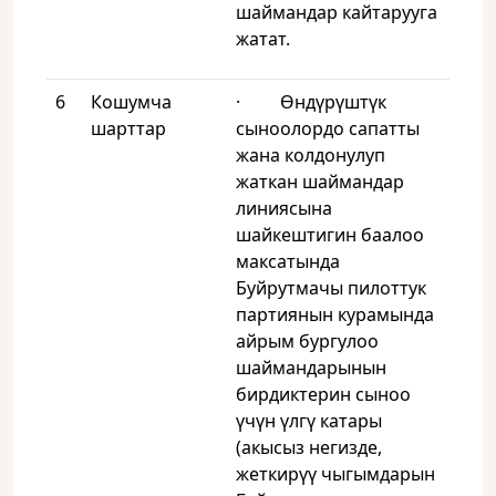
шаймандар кайтарууга
жатат.
6
Кошумча
· Өндүрүштүк
шарттар
сыноолордо сапатты
жана колдонулуп
жаткан шаймандар
линиясына
шайкештигин баалоо
максатында
Буйрутмачы пилоттук
партиянын курамында
айрым бургулоо
шаймандарынын
бирдиктерин сыноо
үчүн үлгү катары
(акысыз негизде,
жеткирүү чыгымдарын