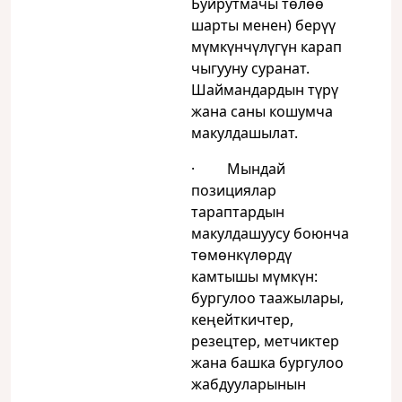
Буйрутмачы төлөө
шарты менен) берүү
мүмкүнчүлүгүн карап
чыгууну суранат.
Шаймандардын түрү
жана саны кошумча
макулдашылат.
· Мындай
позициялар
тараптардын
макулдашуусу боюнча
төмөнкүлөрдү
камтышы мүмкүн:
бургулоо таажылары,
кеңейткичтер,
резецтер, метчиктер
жана башка бургулоо
жабдууларынын