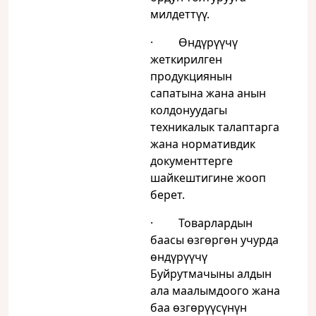
милдеттүү.
· Өндүрүүчү
жеткирилген
продукциянын
сапатына жана анын
колдонуудагы
техникалык талаптарга
жана нормативдик
документтерге
шайкештигине жооп
берет.
· Товарлардын
баасы өзгөргөн учурда
өндүрүүчү
Буйрутмачыны алдын
ала маалымдоого жана
баа өзгөрүүсүнүн