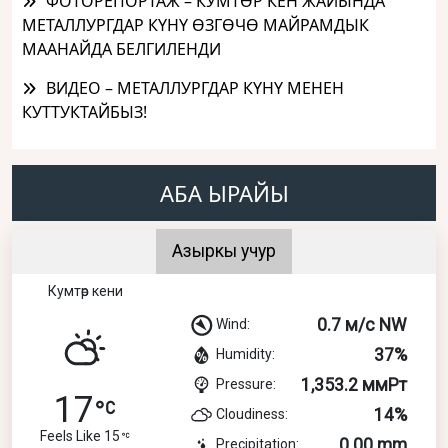
ФОТОРЕПОРТАЖ – КУМТӨР КЕН ЖАЙЫНДА
МЕТАЛЛУРГДАР КҮНҮ ӨЗГӨЧӨ МАЙРАМДЫК
МААНАЙДА БЕЛГИЛЕНДИ
ВИДЕО – МЕТАЛЛУРГДАР КҮНҮ МЕНЕН
КУТТУКТАЙБЫЗ!
АБА ЫРАЙЫ
Азыркы учур
Кумтөр кени
0.7 м/с NW
Wind:
37%
Humidity:
1,353.2 ммРт
Pressure:
17
14%
Cloudiness:
Feels Like 15
0.00 mm
Precipitation: