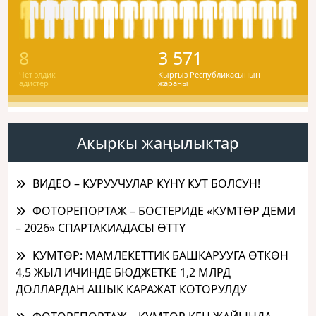
8
3 571
Чет элдик
Кыргыз Республикасынын
адистер
жараны
Акыркы жаңылыктар
ВИДЕО – КУРУУЧУЛАР КҮНҮ КУТ БОЛСУН!
ФОТОРЕПОРТАЖ – БОСТЕРИДЕ «КУМТӨР ДЕМИ
– 2026» СПАРТАКИАДАСЫ ӨТТҮ
КУМТӨР: МАМЛЕКЕТТИК БАШКАРУУГА ӨТКӨН
4,5 ЖЫЛ ИЧИНДЕ БЮДЖЕТКЕ 1,2 МЛРД
ДОЛЛАРДАН АШЫК КАРАЖАТ КОТОРУЛДУ