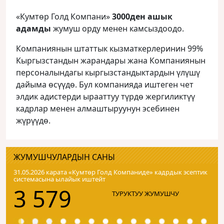
«Кумтөр Голд Компани»
3000ден ашык
адамды
жумуш орду менен камсыздоодо.
Компаниянын штаттык кызматкерлеринин 99%
Кыргызстандын жарандары жана Компаниянын
персоналындагы кыргызстандыктардын үлүшү
дайыма өсүүдө. Бул компанияда иштеген чет
элдик адистерди ырааттуу түрдө жергиликтүү
кадрлар менен алмаштыруунун эсебинен
жүрүүдө.
ЖУМУШЧУЛАРДЫН САНЫ
31.05.2026 карата «Кумтɵр Голд Компаниде» кадрдык эсептик
системасына ылайык иштейт
3 579
ТУРУКТУУ ЖУМУШЧУ