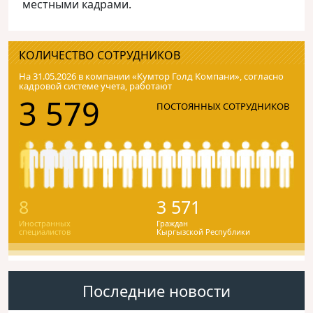
местными кадрами.
КОЛИЧЕСТВО СОТРУДНИКОВ
На 31.05.2026 в компании «Кумтор Голд Компани», согласно
кадровой системе учета, работают
3 579
ПОСТОЯННЫХ СОТРУДНИКОВ
8
3 571
Иностранных
Граждан
специалистов
Кыргызской Республики
Последние новости