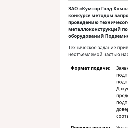
ЗАО «Кумтор Голд Комп
конкурсе методом запро
проведению техничесог
металлоконструкций п
оборудований Подземн
Техническое задание прив
неотъемлемой частью нас
Формат подачи:
Заяв
подп
подп
Доку
пред
подп
дове
соот
Порядок подачи
Учас