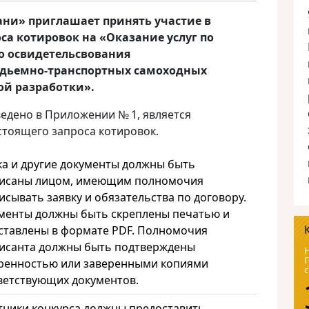
ани» приглашает принять участие в
са котировок на «Оказание услуг по
о освидетельсвования
одьемно-транспортных самоходных
ой разработки
».
едено в Приложении № 1, является
тоящего запроса котировок.
ка и другие документы должны быть
исаны лицом, имеющим полномочия
исывать заявку и обязательства по договору.
менты должны быть скреплены печатью и
ставлены в формате PDF. Полномочия
исанта должны быть подтверждены
Н
Г
ренностью или заверенными копиями
с
ветствующих документов.
тники конкурса должны предоставить