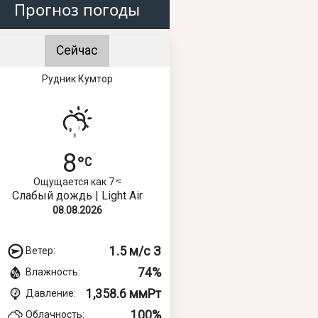
Прогноз погоды
Сейчас
Рудник Кумтор
8
Ощущается как 7
Слабый дождь | Light Air
08.08.2026
1.5 м/с З
Ветер:
74%
Влажность:
1,358.6 ммРт
Давление:
100%
Облачность: