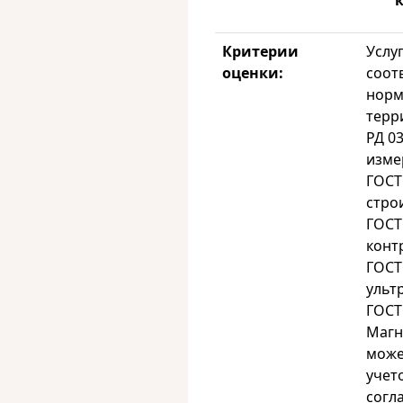
Критерии
Услу
оценки:
соот
норм
терр
РД 0
изме
ГОСТ
стро
ГОСТ
конт
ГОСТ
ульт
ГОСТ
Магн
може
учет
согл