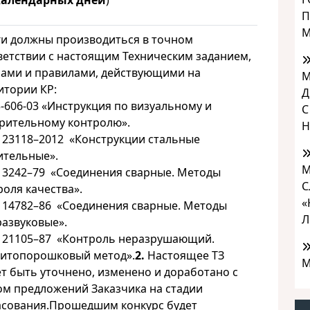
календарных дней
)
П
М
ги должны производиться в точном
ветствии с настоящим Техническим заданием,
ами и правилами, действующими на
М
итории КР:
Д
3-606-03 «Инструкция по визуальному и
С
рительному контролю».
Н
 23118–2012 «Конструкции стальные
ительные».
М
 3242–79 «Соединения сварные. Методы
С
роля качества».
«
 14782–86 «Соединения сварные. Методы
Л
развуковые».
 21105–87 «Контроль неразрушающий.
итопорошковый метод».
2.
Настоящее ТЗ
М
т быть уточнено, изменено и доработано с
ом предложений Заказчика на стадии
асования.Прошедшим конкурс будет