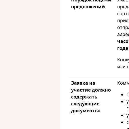
предложений
пред
соот
прил
отпр
адре
часо
года
Конк
или 
Заявка на
Комм
участие должно
с
содержать
у
следующие
г
документы:
у
с