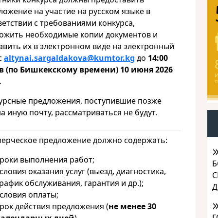
ложение на участие на русском языке в
ветствии с требованиями конкурса,
ожить необходимые копии документов и
авить их в электронном виде на электронный
с
altynai.sargaldakova@kumtor.kg
до
14:00
в (по Бишкекскому времени) 10
июня
2026
И
.
с
урсные предложения, поступившие позже
на иную почту, рассматриваться не будут.
ерческое предложение должно содержать:
роки выполнения работ;
Б
словия оказания услуг (выезд, диагностика,
С
рафик обслуживания, гарантия и др.);
Д
словия оплаты;
рок действия предложения (
не менее 30
Г