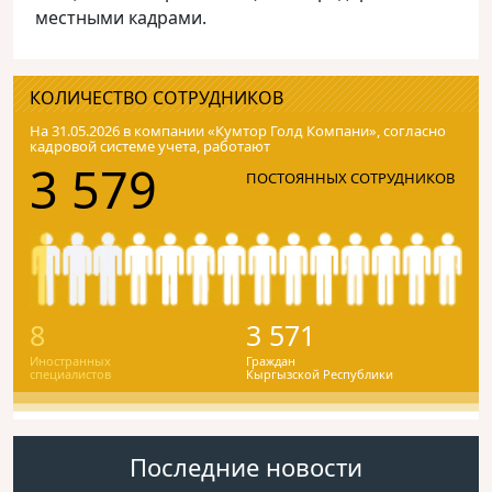
местными кадрами.
КОЛИЧЕСТВО СОТРУДНИКОВ
На 31.05.2026 в компании «Кумтор Голд Компани», согласно
кадровой системе учета, работают
3 579
ПОСТОЯННЫХ СОТРУДНИКОВ
8
3 571
Иностранных
Граждан
специалистов
Кыргызской Республики
Последние новости