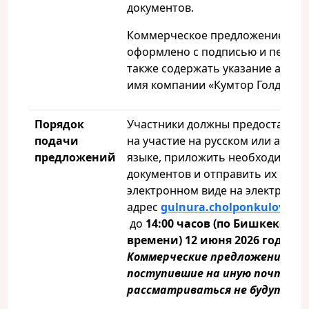
документов.
Коммерческое предложение дол
оформлено с подписью и печать
также содержать указание адрес
имя компании «Кумтор Голд Ком
Порядок
Участники должны предоставить
подачи
на участие на русском или англи
предложений
языке, приложить необходимые 
документов и отправить их в
электронном виде на электронн
адрес
gulnura
.
cholponkulova
@
k
до
14:00 часов (по Бишкекском
времени) 12 июня 2026 года.
Коммерческие предложения,
поступившие на иную почту,
рассматриваться не будут.