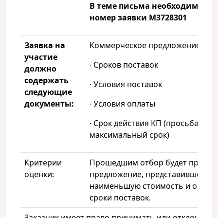
В теме письма необходимо ук
номер заявки
M
3728301
Заявка на
Коммерческое предложение с уч
участие
∙ Сроков поставок
должно
содержать
∙ Условия поставок
следующие
документы:
∙ Условия оплаты
∙ Срок действия КП (просьба указ
максимальный срок)
Критерии
Прошедшим отбор будет призна
оценки:
предложение, представившее
наименьшую стоимость и оптим
сроки поставок.
Заказчик имеет право принимать или отклонять к