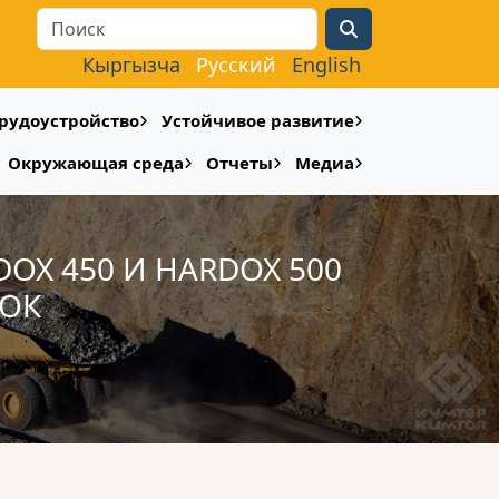
Search
Кыргызча
Русский
English
рудоустройство
Устойчивое развитие
Окружающая среда
Отчеты
Медиа
X 450 И HARDOX 500
ВОК