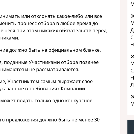
М
инимать или отклонять какое-либо или все
М
менить процесс отбора в любое время до
Д
е неся при этом никаких обязательств перед
С
тниками.
Н
ие должно быть на официальном бланке.
, поданные Участниками отбора позднее
М
инимаются и не рассматриваются.
С
«
ие, Участник тем самым выражает свое
Л
, указанные в требованиях Компании.
 может подать только одно конкурсное
М
ого предложения должно быть не менее 30