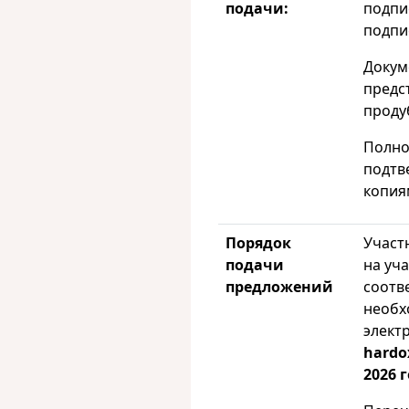
подачи:
подпи
подпи
Докум
предс
продуб
Полно
подтв
копия
Порядок
Участ
подачи
на уч
предложений
соотв
необх
элект
hardo
2026 