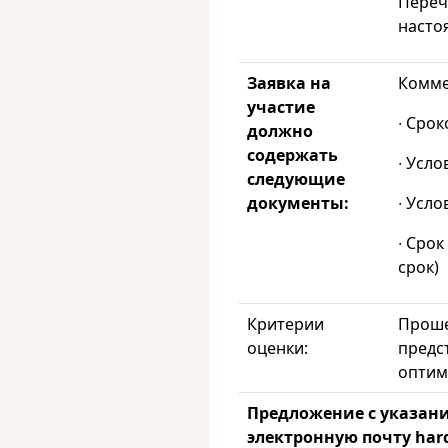
Переч
насто
Заявка на
Комме
участие
∙ Срок
должно
содержать
∙ Усло
следующие
документы:
∙ Усл
∙ Сро
срок)
Критерии
Проше
оценки:
предс
оптим
Предложение с указани
электронную почту
har