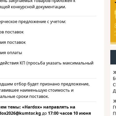
ень закупаемых товаров приложен к
ящей конкурсной документации.
рческое предложение с учетом:
ов поставок
И
с
вия поставок
овия оплаты
к действия КП (просьба указать максимальный
Б
дшим отбор будет признано предложение,
С
тавившее наименьшую стоимость и
Д
альные сроки поставок.
ем темы: «
Hardox
» направлять на
Г
dox
2026@
kumtor
.
kg
до
17:00 часов 10 июня
П