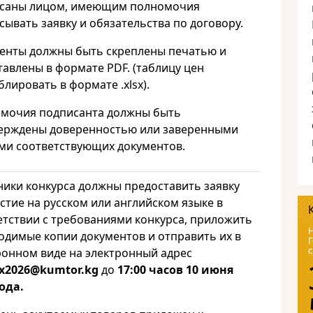
саны лицом, имеющим полномочия
сывать заявку и обязательства по договору.
енты должны быть скреплены печатью и
тавлены в формате PDF. (таблицу цен
лировать в формате .xlsx).
мочия подписанта должны быть
ерждены доверенностью или заверенными
ми соответствующих документов.
ники конкурса должны предоставить заявку
астие на русском или английском языке в
етствии с требованиями конкурса, приложить
Н
одимые копии документов и отправить их в
Г
с
ронном виде на электронный адрес
x
2026@
kumtor
.
kg
до
17:00 часов 10 июня
года.