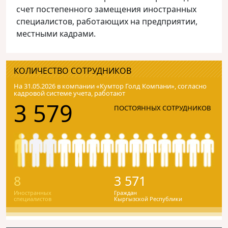
счет постепенного замещения иностранных
специалистов, работающих на предприятии,
местными кадрами.
КОЛИЧЕСТВО СОТРУДНИКОВ
На 31.05.2026 в компании «Кумтор Голд Компани», согласно
кадровой системе учета, работают
3 579
ПОСТОЯННЫХ СОТРУДНИКОВ
8
3 571
Иностранных
Граждан
специалистов
Кыргызской Республики