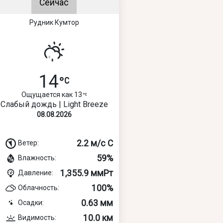
Сейчас
Рудник Кумтор
14
Ощущается как 13
Слабый дождь | Light Breeze
08.08.2026
2.2 м/с С
Ветер:
59%
Влажность:
1,355.9 ммРт
Давление:
100%
Облачность:
0.63 мм
Осадки:
10.0 км
Видимость: