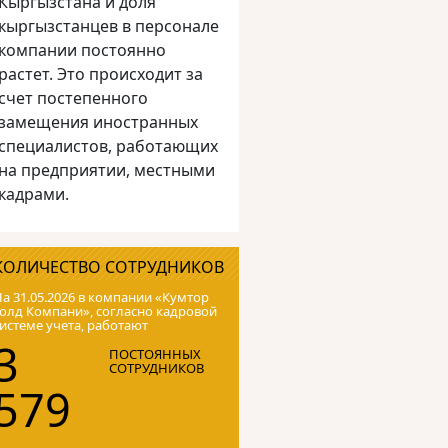
Кыргызстана и доля
кыргызстанцев в персонале
компании постоянно
растет. Это происходит за
счет постепенного
замещения иностранных
специалистов, работающих
на предприятии, местными
кадрами.
КОЛИЧЕСТВО СОТРУДНИКОВ
а 31.05.2026 в компании «Кумтор
олд Компани», согласно кадровой
истеме учета, работают
3
ПОСТОЯННЫХ
СОТРУДНИКОВ
579