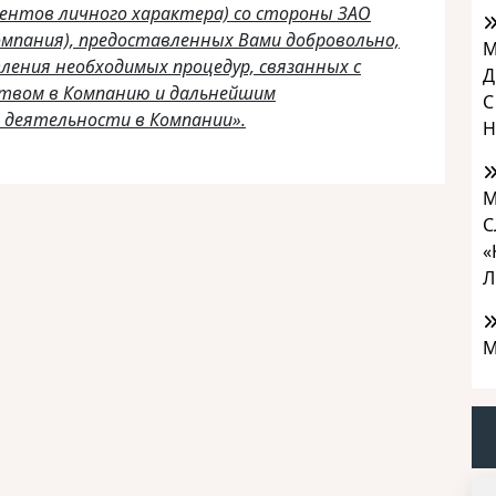
ментов личного характера) со стороны ЗАО
омпания), предоставленных Вами добровольно,
М
ления необходимых процедур, связанных с
Д
твом в Компанию и дальнейшим
С
 деятельности в Компании».
Н
М
С
«
Л
М