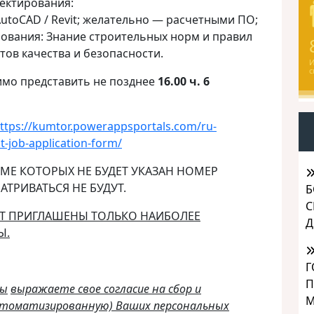
ектирования:
utoCAD / Revit; желательно — расчетными ПО;
ования: Знание строительных норм и правил
ртов качества и безопасности.
И
с
имо представить не позднее
16.00 ч. 6
ttps://kumtor.powerappsportals.com/ru-
t-job-application-form/
ЕМЕ КОТОРЫХ НЕ БУДЕТ УКАЗАН НОМЕР
АТРИВАТЬСЯ НЕ БУДУТ.
Б
С
УТ ПРИГЛАШЕНЫ ТОЛЬКО НАИБОЛЕЕ
Д
Ы.
Г
П
Вы
выражаете свое согласие на сбор и
М
автоматизированную) Ваших персональных