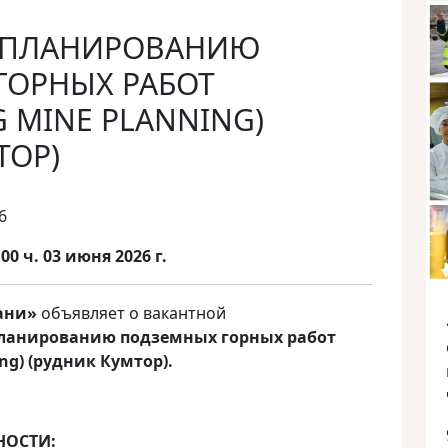
 ПЛАНИРОВАНИЮ
ГОРНЫХ РАБОТ
G MINE PLANNING)
ТОР)
6
00 ч. 03 июня 2026 г.
ани
»
объявляет о вакантной
ланированию подземных горных работ
ing
)
(рудник Кумтор).
НОСТИ: