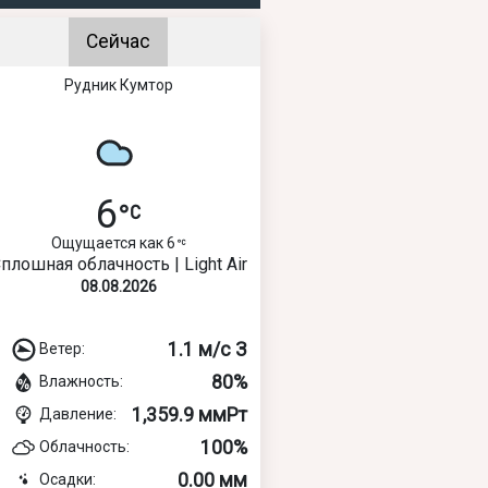
Сейчас
Рудник Кумтор
6
Ощущается как 6
плошная облачность | Light Air
08.08.2026
1.1 м/с З
Ветер:
80%
Влажность:
1,359.9 ммРт
Давление:
100%
Облачность:
0.00 мм
Осадки: