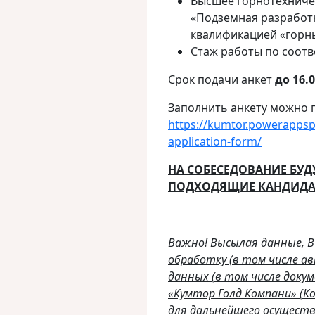
Высшее горнотехниче
«Подземная разработ
квалификацией «горн
Стаж работы по соотв
Срок подачи анкет
до
16.
Заполнить анкету можно п
https://kumtor.powerappspo
application-form/
НА СОБЕСЕДОВАНИЕ БУ
ПОДХОДЯЩИЕ КАНДИДА
Важно! Высылая данные, 
обработку (в том числе 
данных (в том числе доку
«Кумтор Голд Компани» (К
для дальнейшего осуществ