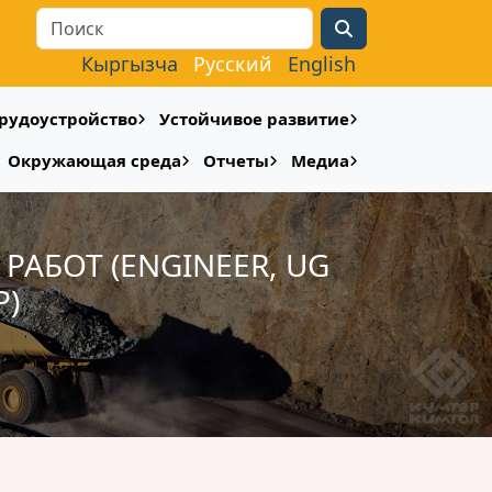
Search
Кыргызча
Русский
English
рудоустройство
Устойчивое развитие
Окружающая среда
Отчеты
Медиа
АБОТ (ENGINEER, UG
Р)