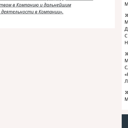
М
твом в Компанию и дальнейшим
 деятельности в Компании».
М
Д
С
Н
М
С
«
Л
М