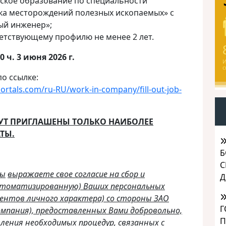
ское образование по специальности
ка месторождений полезных ископаемых» с
ый инженер»;
етствующему профилю не менее 2 лет.
00 ч. 3 июня 2026
г.
И
с
о ссылке:
rtals.com/ru-RU/work-in-company/fill-out-job-
ДУТ ПРИГЛАШЕНЫ ТОЛЬКО НАИБОЛЕЕ
ТЫ.
Б
С
Вы
выражаете свое согласие на сбор и
Д
автоматизированную) Ваших персональных
ментов личного характера) со стороны ЗАО
Г
омпания), предоставленных Вами добровольно,
П
ления необходимых процедур, связанных с