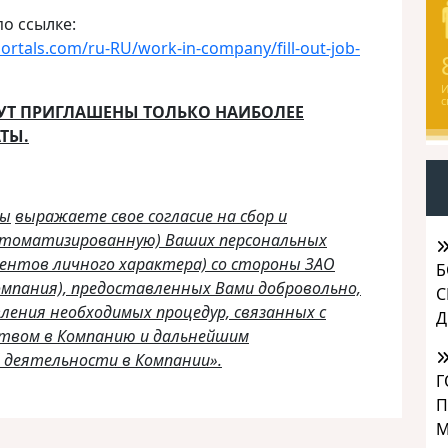
о ссылке:
rtals.com/ru-RU/work-in-company/fill-out-job-
И
с
ДУТ ПРИГЛАШЕНЫ ТОЛЬКО НАИБОЛЕЕ
ТЫ.
Вы
выражаете свое согласие на сбор и
автоматизированную) Ваших персональных
ментов личного характера) со стороны ЗАО
Б
омпания), предоставленных Вами добровольно,
С
ления необходимых процедур, связанных с
Д
твом в Компанию и дальнейшим
 деятельности в Компании».
Г
П
М