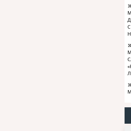
М
Д
С
Н
М
С
«
Л
М