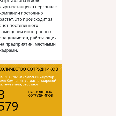
Кыргызстана и доля
кыргызстанцев в персонале
компании постоянно
растет. Это происходит за
счет постепенного
замещения иностранных
специалистов, работающих
на предприятии, местными
кадрами.
КОЛИЧЕСТВО СОТРУДНИКОВ
а 31.05.2026 в компании «Кумтор
олд Компани», согласно кадровой
истеме учета, работают
3
ПОСТОЯННЫХ
СОТРУДНИКОВ
579