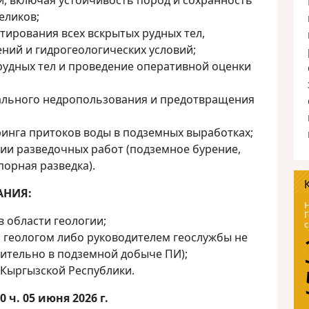
й, включая устойчивость пород и сохранность
еликов;
ирования всех вскрытых рудных тел,
ний и гидрогеологических условий;
рудных тел и проведение оперативной оценки
льного недропользования и предотвращения
инга притоков воды в подземных выработках;
ии разведочных работ (подземное бурение,
порная разведка).
АНИЯ:
Н
Г
 области геологии;
с
 геологом либо руководителем геослужбы не
тительно в подземной добыче ПИ);
 Кыргызской Республики.
0 ч. 05 июня 2026 г.