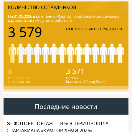
КОЛИЧЕСТВО СОТРУДНИКОВ
На 31.05.2026 в компании «Кумтор Голд Компани», согласно
кадровой системе учета, работают
3 579
ПОСТОЯННЫХ СОТРУДНИКОВ
8
3 571
Иностранных
Граждан
специалистов
Кыргызской Республики
Последние новости
ФОТОРЕПОРТАЖ — В БОСТЕРИ ПРОШЛА
СПАРТАКИАДА «КУМТОР ДЕМИ-2026»