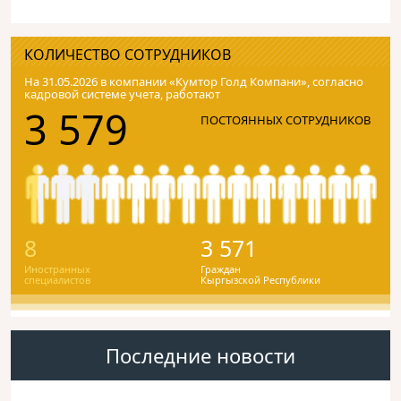
КОЛИЧЕСТВО СОТРУДНИКОВ
На 31.05.2026 в компании «Кумтор Голд Компани», согласно
кадровой системе учета, работают
3 579
ПОСТОЯННЫХ СОТРУДНИКОВ
8
3 571
Иностранных
Граждан
специалистов
Кыргызской Республики
Последние новости