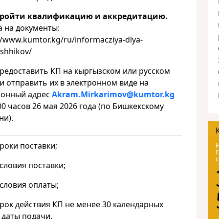
ройти квалификацию и аккредитацию.
а на документы:
//www.kumtor.kg/ru/informacziya-dlya-
shhikov/
едоставить КП на кыргызском или русском
и отправить их в электронном виде на
ронный адрес
Akram
.
Mirkarimov
@
kumtor
.
kg
00 часов 26 мая 2026 года (по Бишкекскому
ни).
ки поставки;
Н
Г
с
овия поставки;
овия оплаты;
к действия КП не менее 30 календарных
 даты подачи.