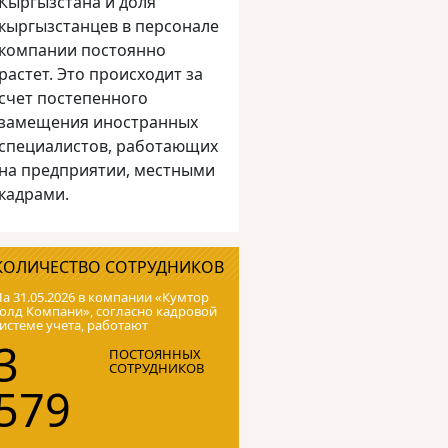
Кыргызстана и доля
кыргызстанцев в персонале
компании постоянно
растет. Это происходит за
счет постепенного
замещения иностранных
специалистов, работающих
на предприятии, местными
кадрами.
КОЛИЧЕСТВО СОТРУДНИКОВ
а 31.05.2026 в компании «Кумтор
олд Компани», согласно кадровой
истеме учета, работают
3
ПОСТОЯННЫХ
СОТРУДНИКОВ
579