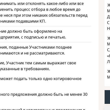
инимать или отклонять какое-либо или все
менить процесс отбора в любое время до
М
е неся при этом никаких обязательств перед
Д
тниками подавшими КП.
С
Н
ние должно быть оформлено на
дприятия, с подписью и печатью.
М
ия, поданные Участниками позднее
С
инимаются и не рассматриваются.
«
Л
ие, Участник тем самым выражает свое
 указанные в требованиях.
М
 может подать только одно котировочное
чного предложения должно быть не менее 30