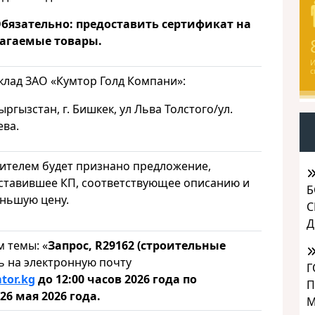
бязательно: предоставить сертификат на
агаемые товары.
И
с
склад ЗАО «Кумтор Голд Компани»:
гызстан, г. Бишкек, ул Льва Толстого/ул.
ева.
ителем будет признано предложение,
ставившее КП, соответствующее описанию и
Б
ньшую цену.
С
Д
 темы: «
Запрос, R29162 (строительные
ь на электронную почту
Г
tor
.kg
до 12:00 часов 2026 года по
П
6 мая 2026 года.
М