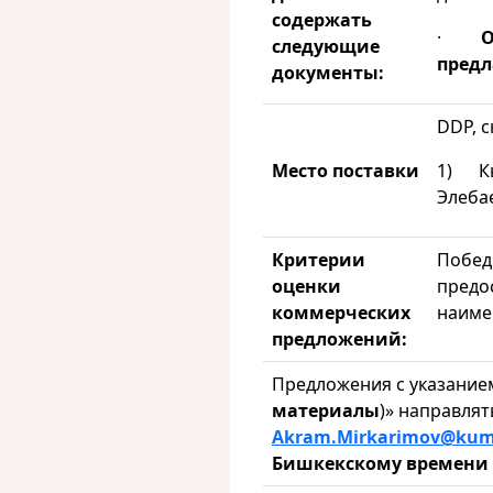
содержать
·
О
следующие
предл
документы:
DDP, 
Место поставки
1) Кыр
Элеба
Критерии
Побед
оценки
предо
коммерческих
наиме
предложений:
Предложения с указанием
материалы
)» направлят
Akram
.Mirkarimov
@kum
Бишкекскому времени 2