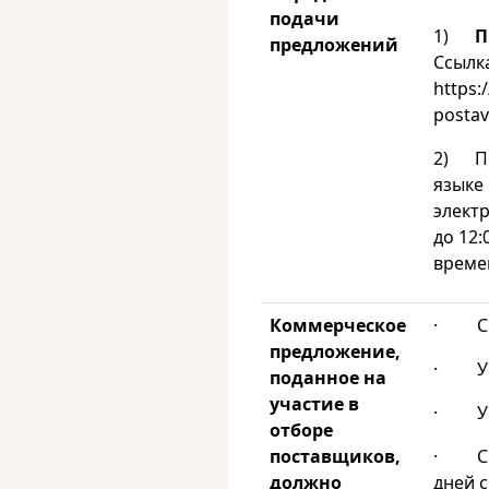
подачи
1)
П
предложений
Ссылк
https:
postav
2) Пр
языке 
элект
до 12:
време
Коммерческое
· Сро
предложение,
· Усл
поданное на
участие в
· Усл
отборе
поставщиков,
· Сро
должно
дней с