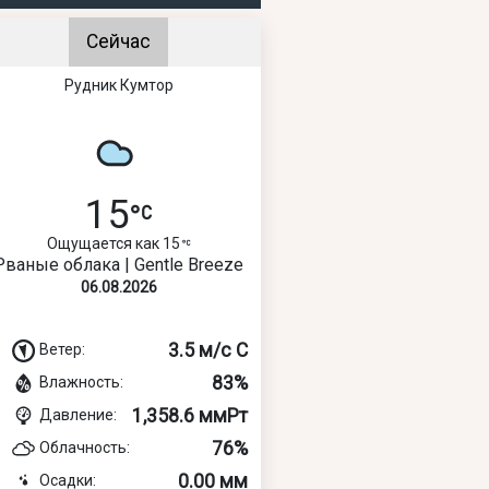
Сейчас
Рудник Кумтор
15
Ощущается как 15
Рваные облака | Gentle Breeze
06.08.2026
3.5 м/с С
Ветер:
83%
Влажность:
1,358.6 ммРт
Давление:
76%
Облачность:
0.00 мм
Осадки: