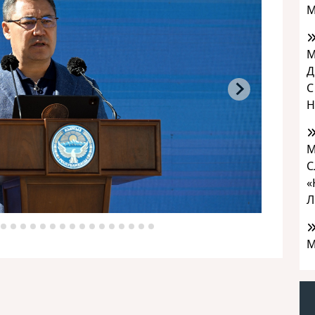
М
М
Д
С
Н
М
С
«
Л
М