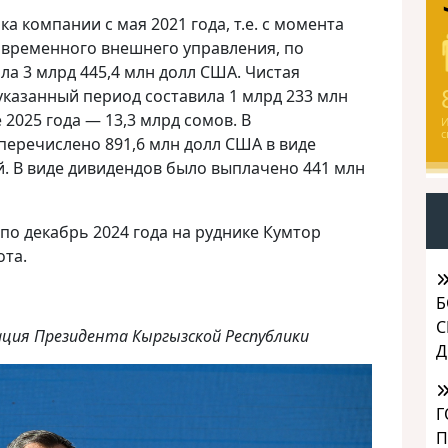
 компании с мая 2021 года, т.е. с момента
 временного внешнего управления, по
ла 3 млрд 445,4 млн долл США. Чистая
казанный период составила 1 млрд 233 млн
е 2025 года — 13,3 млрд сомов. В
И
с
перечислено 891,6 млн долл США в виде
й. В виде дивидендов было выплачено 441 млн
 по декабрь 2024 года на руднике Кумтор
ота.
Б
С
ция Президента Кыргызской Республики
Д
Г
П