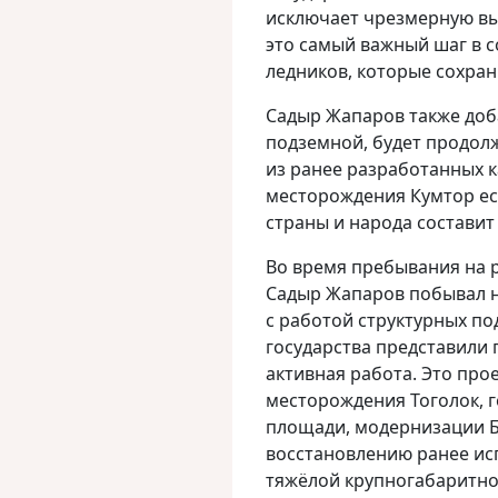
исключает чрезмерную вы
это самый важный шаг в 
ледников, которые сохран
Садыр Жапаров также доба
подземной, будет продол
из ранее разработанных к
месторождения Кумтор ест
страны и народа составит 
Во время пребывания на 
Садыр Жапаров побывал н
с работой структурных по
государства представили 
активная работа. Это про
месторождения Тоголок, 
площади, модернизации Б
восстановлению ранее и
тяжёлой крупногабаритно