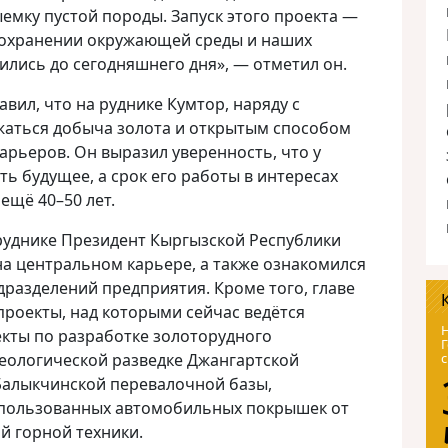
емку пустой породы. Запуск этого проекта —
сохранении окружающей среды и наших
ились до сегодняшнего дня», — отметил он.
вил, что на руднике Кумтор, наряду с
жаться добыча золота и открытым способом
арьеров. Он выразил уверенность, что у
ь будущее, а срок его работы в интересах
ещё 40–50 лет.
руднике Президент Кыргызской Республики
а центральном карьере, а также ознакомился
дразделений предприятия. Кроме того, главе
проекты, над которыми сейчас ведётся
Н
екты по разработке золоторудного
Г
геологической разведке Джангартской
с
алыкчинской перевалочной базы,
спользованных автомобильных покрышек от
й горной техники.