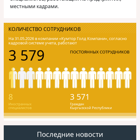
местными кадрами.
КОЛИЧЕСТВО СОТРУДНИКОВ
На 31.05.2026 в компании «Кумтор Голд Компани», согласно
кадровой системе учета, работают
3 579
ПОСТОЯННЫХ СОТРУДНИКОВ
8
3 571
Иностранных
Граждан
специалистов
Кыргызской Республики
Последние новости